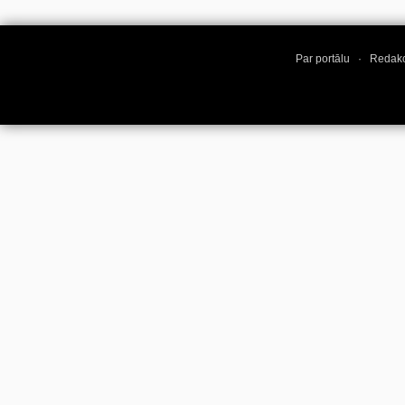
Par portālu
·
Redakc