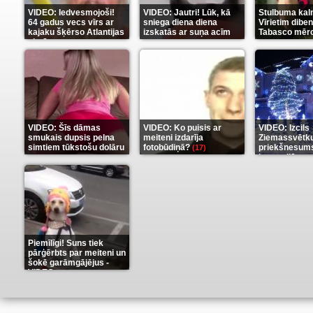
VIDEO: Iedvesmojoši!
VIDEO: Jautri! Lūk, kā
Stulbuma kal
64 gadus vecs vīrs ar
sniega diena diena
Vīrietim diben
kajaku šķērso Atlantijas
izskatās ar suņa acīm
Tabasco mērc
okeānu
(5)
(6)
(7)
VIDEO: Šīs dāmas
VIDEO: Ko puisis ar
VIDEO: Izcils
smukais dupsis pelna
meiteni izdarīja
Ziemassvētk
simtiem tūkstošu dolāru
fotobūdiņā?
priekšnesums
(17)
karu stilā
(9)
(7)
Piemīlīgi! Suns tiek
pārģērbts par meiteni un
šokē garāmgājējus -
VIDEO
(8)