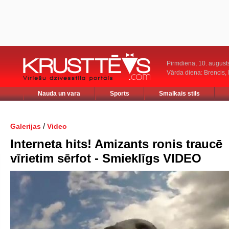
Pirmdiena, 10. august
Vārda diena: Brencis, 
Nauda un vara
Sports
Smalkais stils
/
Galerijas
Video
Interneta hits! Amizants ronis traucē
vīrietim sērfot - Smieklīgs VIDEO