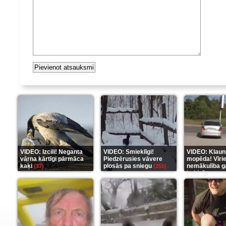
VIDEO: Izcili! Neganta
VIDEO: Smieklīgi!
VIDEO: Klaun
vārna kārtīgi pārmāca
Piedzērusies vāvere
mopēda! Vīri
kaķi
plosās pa sniegu
nemākulība g
(37)
(255)
beidzās ar tr
(289)