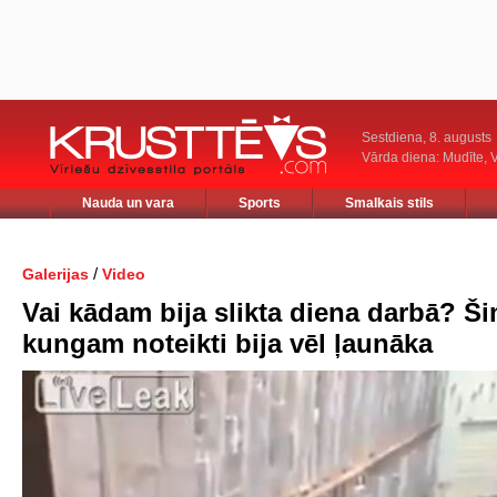
Sestdiena, 8. augusts
Vārda diena: Mudīte, V
Nauda un vara
Sports
Smalkais stils
/
Galerijas
Video
Vai kādam bija slikta diena darbā? Š
kungam noteikti bija vēl ļaunāka