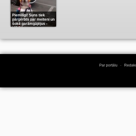
Piemīlīgi! Suns tiek
pārģērbts par meiteni un
šokē garāmgājējus -
VIDEO
(8)
Par portālu
·
Redakc