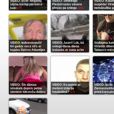
VIDEO: Izcili! Neganta
VIDEO: Smieklīgi!
VIDEO: Klaun
vārna kārtīgi pārmāca
Piedzērusies vāvere
mopēda! Vīri
kaķi
plosās pa sniegu
nemākulība g
(37)
(255)
beidzās ar tr
(289)
VIDEO: Iedvesmojoši!
VIDEO: Jautri! Lūk, kā
Stulbuma kal
64 gadus vecs vīrs ar
sniega diena diena
Vīrietim diben
kajaku šķērso Atlantijas
izskatās ar suņa acīm
Tabasco mērc
okeānu
(5)
(6)
(7)
VIDEO: Šīs dāmas
VIDEO: Ko puisis ar
VIDEO: Izcils
smukais dupsis pelna
meiteni izdarīja
Ziemassvētk
simtiem tūkstošu dolāru
fotobūdiņā?
priekšnesums
(17)
karu stilā
(9)
(7)