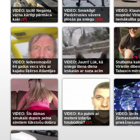
VIDEO: Izcili! Neganta
VIDEO: Smieklīgi!
VIDEO: Klaun
vārna kārtīgi pārmāca
Piedzērusies vāvere
mopēda! Vīri
kaķi
plosās pa sniegu
nemākulība g
(37)
(255)
beidzās ar tr
(289)
VIDEO: Iedvesmojoši!
VIDEO: Jautri! Lūk, kā
Stulbuma kal
64 gadus vecs vīrs ar
sniega diena diena
Vīrietim diben
kajaku šķērso Atlantijas
izskatās ar suņa acīm
Tabasco mērc
okeānu
(5)
(6)
(7)
VIDEO: Šīs dāmas
VIDEO: Ko puisis ar
VIDEO: Izcils
smukais dupsis pelna
meiteni izdarīja
Ziemassvētk
simtiem tūkstošu dolāru
fotobūdiņā?
priekšnesums
(17)
karu stilā
(9)
(7)