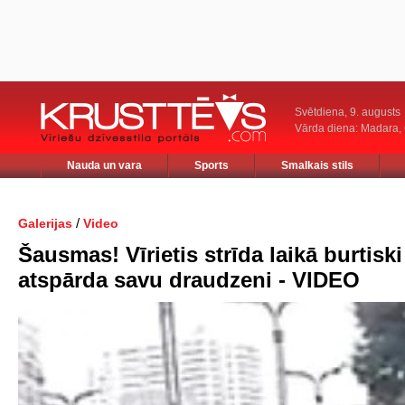
Svētdiena, 9. augusts
Vārda diena: Madara
Nauda un vara
Sports
Smalkais stils
/
Galerijas
Video
Šausmas! Vīrietis strīda laikā burtiski
atspārda savu draudzeni - VIDEO