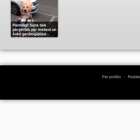
Piemīlīgi! Suns tiek
pārģērbts par meiteni un
šokē garāmgājējus -
VIDEO
(8)
Par portālu
·
Redakc