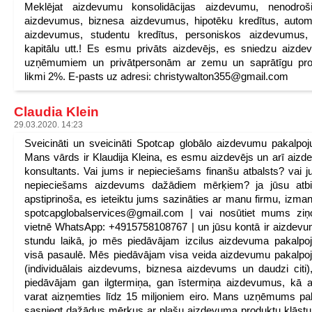
Meklējat aizdevumu konsolidācijas aizdevumu, nenodroši
aizdevumus, biznesa aizdevumus, hipotēku kredītus, auto
aizdevumus, studentu kredītus, personiskos aizdevumus, 
kapitālu utt.! Es esmu privāts aizdevējs, es sniedzu aizd
uzņēmumiem un privātpersonām ar zemu un saprātīgu pro
likmi 2%. E-pasts uz adresi: christywalton355@gmail.com
Claudia Klein
29.03.2020. 14:23
Sveicināti un sveicināti Spotcap globālo aizdevumu pakalpo
Mans vārds ir Klaudija Kleina, es esmu aizdevējs un arī aiz
konsultants. Vai jums ir nepieciešams finanšu atbalsts? vai j
nepieciešams aizdevums dažādiem mērķiem? ja jūsu atbil
apstiprinoša, es ieteiktu jums sazināties ar manu firmu, izmant
spotcapglobalservices@gmail.com | vai nosūtiet mums ziņ
vietnē WhatsApp: +4915758108767 | un jūsu kontā ir aizdev
stundu laikā, jo mēs piedāvājam izcilus aizdevuma pakalp
visā pasaulē. Mēs piedāvājam visa veida aizdevumu pakalp
(individuālais aizdevums, biznesa aizdevums un daudzi citi
piedāvājam gan ilgtermiņa, gan īstermiņa aizdevumus, kā a
varat aizņemties līdz 15 miljoniem eiro. Mans uzņēmums pa
sasniegt dažādus mērķus ar plašu aizdevuma produktu klāst