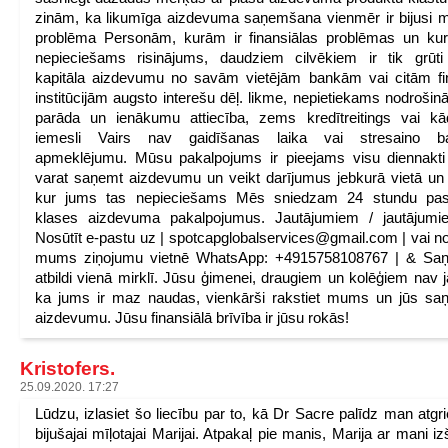
zinām, ka likumīga aizdevuma saņemšana vienmēr ir bijusi m
problēma Personām, kurām ir finansiālas problēmas un ku
nepieciešams risinājums, daudziem cilvēkiem ir tik grūti
kapitāla aizdevumu no savām vietējām bankām vai citām f
institūcijām augsto interešu dēļ. likme, nepietiekams nodrošin
parāda un ienākumu attiecība, zems kredītreitings vai kād
iemesli Vairs nav gaidīšanas laika vai stresaino b
apmeklējumu. Mūsu pakalpojums ir pieejams visu diennakti
varat saņemt aizdevumu un veikt darījumus jebkurā vietā un 
kur jums tas nepieciešams Mēs sniedzam 24 stundu pas
klases aizdevuma pakalpojumus. Jautājumiem / jautājumi
Nosūtīt e-pastu uz | spotcapglobalservices@gmail.com | vai no
mums ziņojumu vietnē WhatsApp: +4915758108767 | & Saņ
atbildi vienā mirklī. Jūsu ģimenei, draugiem un kolēģiem nav j
ka jums ir maz naudas, vienkārši rakstiet mums un jūs sa
aizdevumu. Jūsu finansiālā brīvība ir jūsu rokās!
Kristofers.
25.09.2020. 17:27
Lūdzu, izlasiet šo liecību par to, kā Dr Sacre palīdz man atgri
bijušajai mīļotajai Marijai. Atpakaļ pie manis, Marija ar mani iz