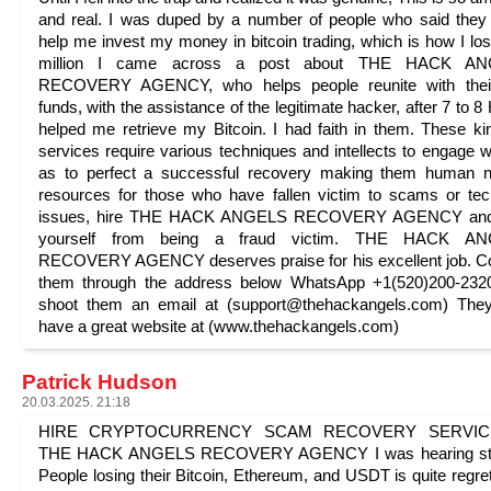
and real. I was duped by a number of people who said they
help me invest my money in bitcoin trading, which is how I los
million I came across a post about THE HACK A
RECOVERY AGENCY, who helps people reunite with their
funds, with the assistance of the legitimate hacker, after 7 to 8
helped me retrieve my Bitcoin. I had faith in them. These ki
services require various techniques and intellects to engage w
as to perfect a successful recovery making them human n
resources for those who have fallen victim to scams or tec
issues, hire THE HACK ANGELS RECOVERY AGENCY and
yourself from being a fraud victim. THE HACK A
RECOVERY AGENCY deserves praise for his excellent job. C
them through the address below WhatsApp +1(520)200-2320
shoot them an email at (support@thehackangels.com) They
have a great website at (www.thehackangels.com)
Patrick Hudson
20.03.2025. 21:18
HIRE CRYPTOCURRENCY SCAM RECOVERY SERVICE
THE HACK ANGELS RECOVERY AGENCY I was hearing sto
People losing their Bitcoin, Ethereum, and USDT is quite regret