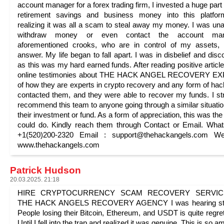
account manager for a forex trading firm, I invested a huge part
retirement savings and business money into this platfor
realizing it was all a scam to steal away my money. I was una
withdraw money or even contact the account man
aforementioned crooks, who are in control of my assets,
answer. My life began to fall apart. I was in disbelief and disc
as this was my hard earned funds. After reading positive articl
online testimonies about THE HACK ANGEL RECOVERY E
of how they are experts in crypto recovery and any form of hack
contacted them, and they were able to recover my funds. I st
recommend this team to anyone going through a similar situatio
their investment or fund. As a form of appreciation, this was the 
could do. Kindly reach them through Contact or Email. Wha
+1(520)200-2320 Email : support@thehackangels.com Web
www.thehackangels.com
Patrick Hudson
20.03.2025. 21:18
HIRE CRYPTOCURRENCY SCAM RECOVERY SERVICE
THE HACK ANGELS RECOVERY AGENCY I was hearing sto
People losing their Bitcoin, Ethereum, and USDT is quite regret
Until I fell into the trap and realized it was genuine, This is so 