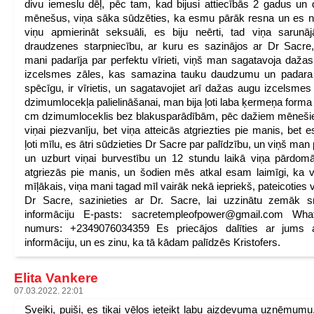
divu iemeslu dēļ, pēc tam, kad bijusi attiecībās 2 gadus un
mēnešus, viņa sāka sūdzēties, ka esmu pārāk resna un es 
viņu apmierināt seksuāli, es biju neērti, tad viņa sarunā
draudzenes starpniecību, ar kuru es sazinājos ar Dr Sacre
mani padarīja par perfektu vīrieti, viņš man sagatavoja daža
izcelsmes zāles, kas samazina tauku daudzumu un padara
spēcīgu, ir vīrietis, un sagatavojiet arī dažas augu izcelsmes
dzimumlocekļa palielināšanai, man bija ļoti laba ķermeņa forma
cm dzimumloceklis bez blakusparādībām, pēc dažiem mēneš
viņai piezvanīju, bet viņa atteicās atgriezties pie manis, bet e
ļoti mīlu, es ātri sūdzieties Dr Sacre par palīdzību, un viņš man 
un uzburt viņai burvestību un 12 stundu laikā viņa pārdom
atgriezās pie manis, un šodien mēs atkal esam laimīgi, ka vi
mīļākais, viņa mani tagad mīl vairāk nekā iepriekš, pateicoties 
Dr Sacre, sazinieties ar Dr. Sacre, lai uzzinātu zemāk s
informāciju E-pasts: sacretempleofpower@gmail.com Wha
numurs: +2349076034359 Es priecājos dalīties ar jums 
informāciju, un es zinu, ka tā kādam palīdzēs Kristofers.
Elita Vankere
07.03.2022. 22:01
Sveiki, puiši, es tikai vēlos ieteikt labu aizdevuma uzņēmumu