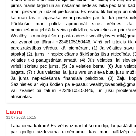
pirms manis tagad un arī nākamās nedēļas laikā pēc tam, kad
mani piezvanīja lūdziet piedošanu. Es esmu tik laimīga un satr
ka man tas ir jāpasaka visai pasaulei par to, kā priekšnie
Pārtikušie man palīdz apmierināt sirds vēlmes. Ja
nepieciešama jebkāda veida palīdzība, sazinieties ar priekšni
Wealthy, izmantojot šo e-pasta adresi: wealthylovespell@gma
vai zvanot pa tālruni +2348105150446. Viņš arī izteicis tik
pareizrakstības vārdus, kā, piemēram, (1) Ja vēlaties savu 
atpakaļ (2), jums ir nepieciešams šķiršanās jūsu attiecībās. (
vēlaties tikt paaugstināta amatā. (4) Jūs vēlaties, lai sievie
vīrieši skrietu pēc jums. (5) Ja vēlaties bērnu. (6) Jūs vēlati
bagāts. (7) ) Jūs vēlaties, lai jūsu vīrs un sieva būtu jūsu mūžīg
Ja jums nepieciešama finansiāla palīdzība. (9) Zāļu kop
Sazinieties ar viņu šodien pa e-pastu: wealthylovespell@gma
vai zvaniet pa tālruni +2348105150446, un jūsu problēma
atrisinātas.
Laura
31.07.2023. 15:15
Laba diena katram! Es vēlos izmantot šo mediju, lai pastāstīt
par godīgu aizdevuma uzņēmumu, kas man palīdzēja s