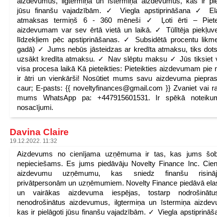
aizdevumus, ilgtermiņa un īstermiņa aizdevumus, kas ir pie
jūsu finanšu vajadzībām. ✓ Viegla apstiprināšana ✓ Ela
atmaksas termiņš 6 - 360 mēneši ✓ Ļoti ērti – Pietei
aizdevumam var sev ērtā vietā un laikā. ✓ Tūlītēja piekļuv
līdzekļiem pēc apstiprināšanas. ✓ Subsidētā procentu lik
gadā) ✓ Jums nebūs jāsteidzas ar kredīta atmaksu, tiks dots
uzsākt kredīta atmaksu. ✓ Nav slēptu maksu ✓ Jūs tiksiet 
visa procesa laikā Kā pieteikties: Pieteikties aizdevumam pi
ir ātri un vienkārši! Nosūtiet mums savu aizdevuma piepra
caur; E-pasts: {{ noveltyfinances@gmail.com }} Zvaniet vai ra
mums WhatsApp pa: +447915601531. Ir spēkā noteiku
nosacījumi.
Davina Claire
19.12.2022. 11:32
Aizdevums no cienījama uzņēmuma ir tas, kas jums šobr
nepieciešams. Es jums piedāvāju Novelty Finance Inc. Cie
aizdevumu uzņēmumu, kas sniedz finanšu risinā
privātpersonām un uzņēmumiem. Novelty Finance piedāvā ela
un vairākas aizdevuma iespējas, tostarp nodrošināt
nenodrošinātus aizdevumus, ilgtermiņa un īstermiņa aizde
kas ir pielāgoti jūsu finanšu vajadzībām. ✓ Viegla apstiprinā