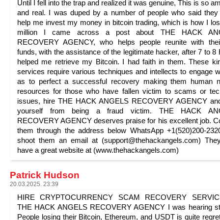
Until I fell into the trap and realized it was genuine, This is so 
and real. I was duped by a number of people who said they
help me invest my money in bitcoin trading, which is how I los
million I came across a post about THE HACK A
RECOVERY AGENCY, who helps people reunite with their
funds, with the assistance of the legitimate hacker, after 7 to 8
helped me retrieve my Bitcoin. I had faith in them. These ki
services require various techniques and intellects to engage w
as to perfect a successful recovery making them human n
resources for those who have fallen victim to scams or tec
issues, hire THE HACK ANGELS RECOVERY AGENCY and
yourself from being a fraud victim. THE HACK A
RECOVERY AGENCY deserves praise for his excellent job. C
them through the address below WhatsApp +1(520)200-2320
shoot them an email at (support@thehackangels.com) They
have a great website at (www.thehackangels.com)
Patrick Hudson
20.03.2025. 23:39
HIRE CRYPTOCURRENCY SCAM RECOVERY SERVICE
THE HACK ANGELS RECOVERY AGENCY I was hearing sto
People losing their Bitcoin, Ethereum, and USDT is quite regret