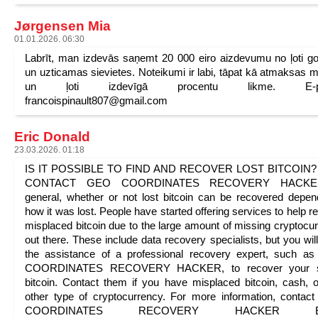
Jørgensen Mia
01.01.2026. 06:30
Labrīt, man izdevās saņemt 20 000 eiro aizdevumu no ļoti g
un uzticamas sievietes. Noteikumi ir labi, tāpat kā atmaksas 
un ļoti izdevīgā procentu likme. E-pa
francoispinault807@gmail.com
Eric Donald
23.03.2026. 01:18
IS IT POSSIBLE TO FIND AND RECOVER LOST BITCOIN?
CONTACT GEO COORDINATES RECOVERY HACKE
general, whether or not lost bitcoin can be recovered depe
how it was lost. People have started offering services to help r
misplaced bitcoin due to the large amount of missing cryptocu
out there. These include data recovery specialists, but you wil
the assistance of a professional recovery expert, such 
COORDINATES RECOVERY HACKER, to recover your s
bitcoin. Contact them if you have misplaced bitcoin, cash, 
other type of cryptocurrency. For more information, conta
COORDINATES RECOVERY HACKER Ema