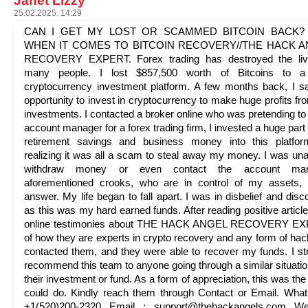
Janet Lizzy
25.02.2025. 14:29
CAN I GET MY LOST OR SCAMMED BITCOIN BACK? 
WHEN IT COMES TO BITCOIN RECOVERY//THE HACK 
RECOVERY EXPERT. Forex trading has destroyed the liv
many people. I lost $857,500 worth of Bitcoins to a
cryptocurrency investment platform. A few months back, I 
opportunity to invest in cryptocurrency to make huge profits f
investments. I contacted a broker online who was pretending to
account manager for a forex trading firm, I invested a huge part
retirement savings and business money into this platfor
realizing it was all a scam to steal away my money. I was una
withdraw money or even contact the account man
aforementioned crooks, who are in control of my assets,
answer. My life began to fall apart. I was in disbelief and disc
as this was my hard earned funds. After reading positive articl
online testimonies about THE HACK ANGEL RECOVERY E
of how they are experts in crypto recovery and any form of hack
contacted them, and they were able to recover my funds. I st
recommend this team to anyone going through a similar situatio
their investment or fund. As a form of appreciation, this was the 
could do. Kindly reach them through Contact or Email. Wha
+1(520)200-2320 Email : support@thehackangels.com Web