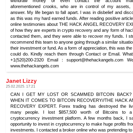
withdraw money or even contact the account man
aforementioned crooks, who are in control of my assets,
answer. My life began to fall apart. I was in disbelief and disc
as this was my hard earned funds. After reading positive articl
online testimonies about THE HACK ANGEL RECOVERY E
of how they are experts in crypto recovery and any form of hack
contacted them, and they were able to recover my funds. I st
recommend this team to anyone going through a similar situatio
their investment or fund. As a form of appreciation, this was the 
could do. Kindly reach them through Contact or Email. Wha
+1(520)200-2320 Email : support@thehackangels.com Web
www.thehackangels.com
Janet Lizzy
25.02.2025. 17:21
CAN I GET MY LOST OR SCAMMED BITCOIN BACK? 
WHEN IT COMES TO BITCOIN RECOVERY//THE HACK 
RECOVERY EXPERT. Forex trading has destroyed the liv
many people. I lost $857,500 worth of Bitcoins to a
cryptocurrency investment platform. A few months back, I 
opportunity to invest in cryptocurrency to make huge profits f
investments. I contacted a broker online who was pretending to