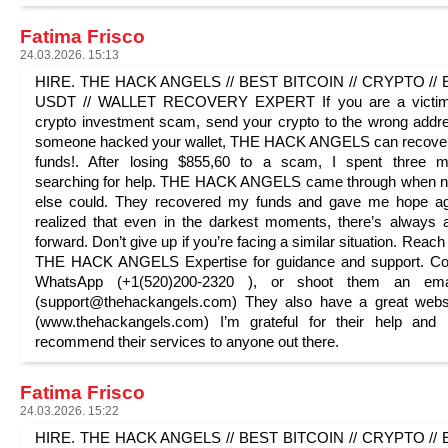
Fatima Frisco
24.03.2026. 15:13
HIRE. THE HACK ANGELS // BEST BITCOIN // CRYPTO // E
USDT // WALLET RECOVERY EXPERT If you are a victim
crypto investment scam, send your crypto to the wrong addr
someone hacked your wallet, THE HACK ANGELS can recover
funds!. After losing $855,60 to a scam, I spent three m
searching for help. THE HACK ANGELS came through when n
else could. They recovered my funds and gave me hope ag
realized that even in the darkest moments, there’s always
forward. Don’t give up if you’re facing a similar situation. Reach
THE HACK ANGELS Expertise for guidance and support. Con
WhatsApp (+1(520)200-2320 ), or shoot them an ema
(support@thehackangels.com) They also have a great webs
(www.thehackangels.com) I’m grateful for their help and 
recommend their services to anyone out there.
Fatima Frisco
24.03.2026. 15:22
HIRE. THE HACK ANGELS // BEST BITCOIN // CRYPTO // E