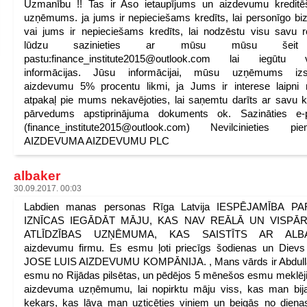
Uzmanību !! Tas ir Aso ietaupījums un aizdevumu kreditē
uzņēmums. ja jums ir nepieciešams kredīts, lai personīgo bi
vai jums ir nepieciešams kredīts, lai nodzēstu visu savu r
lūdzu sazinieties ar mūsu mūsu šei
pastu:finance_institute2015@outlook.com lai iegūtu v
informācijas. Jūsu informācijai, mūsu uzņēmums izs
aizdevumu 5% procentu likmi, ja Jums ir interese laipni 
atpakaļ pie mums nekavējoties, lai saņemtu darīts ar savu k
pārvedums apstiprinājuma dokuments ok. Sazināties e-p
(finance_institute2015@outlook.com) Nevilcinieties piem
AIZDEVUMA AIZDEVUMU PLC
albaker
30.09.2017. 00:03
Labdien manas personas Rīga Latvija IESPĒJAMĪBA P
IZNĪCAS IEGĀDĀT MĀJU, KAS NAV REĀLĀ UN VISPĀ
ATLĪDZĪBAS UZŅĒMUMA, KAS SAISTĪTS AR ALB
aizdevumu firmu. Es esmu ļoti priecīgs šodienas un Dievs
JOSE LUIS AIZDEVUMU KOMPĀNIJA. , Mans vārds ir Abdull
esmu no Rijādas pilsētas, un pēdējos 5 mēnešos esmu meklēji
aizdevuma uzņēmumu, lai nopirktu māju viss, kas man bija
ķekars, kas ļāva man uzticēties viņiem un beigās no dienas