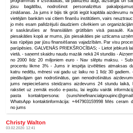
programmas ir izstrādātas, lai palīdzētu augt, aizsargāt un sa
jūsu bagātību, nodrošinot personalizētus pakalpojum
zināšanas. Ja jums ir bijis tik grūti iegūt kapitāla aizdevumu n
vietējām bankām vai citiem finanšu institūtiem, vairs neuztrauci
jo mēs esam palīdzējuši daudziem cilvēkiem un organizācijā
ir saskārušies ar finansiālām grūtībām visā pasaulē. Ka
piesakāties kopā ar mums, jūs piesakāties pie uzticama uzņ
kas rūpējas par jūsu finansēšanas vajadzībām. Par visu proce
parūpēsies. GALVENĀS PRIEKŠROCĪBAS; - Lietot jebkurā la
vietā. - saņemt skaidru naudu mazāk nekā 24 stundās - Aizņem
no 2000 līdz 20 miljoniem euro - Nav slēptu maksu. - Sub
procentu likme 3% - Jums ir iespēja izvēlēties atmaksas 
katru nedēļu, mēnesi vai gadu uz laiku no 1 līdz 30 gadiem.
piedāvājam gan nodrošinātus, gan nenodrošinātus aizdevu
jums nepieciešams steidzams aizdevums 24 stundu laikā, 
rakstiet uz zemāk esošo e-pastu, lai iegūtu vairāk informāci
pasta kontaktpersona: (sunshinefinancialgroupinc@gmail
WhatsApp kontaktinformācija: +447903159998 Mēs ceram dz
no jums
Christy Walton
03.02.2020. 12:41