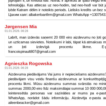
joprojām ir, un kredīta nav. Novac ir aprīkots ar īpaši vieglu ene
tehnoloģiju. Kas attiecas uz neo-hodim, tad neo-hodī var būt 
ķēde Katram dēlim ir noteikts periods. Lielisks kredīts un bez s
Цахим хаяг: albakerloanfirm@gmail.com WhatsApp +1307543
Jørgensen Mia
01.01.2026. 06:28
Labrīt, man izdevās saņemt 20 000 eiro aizdevumu no ļoti g
un uzticamas sievietes. Noteikumi ir labi, tāpat kā atmaksas 
un ļoti izdevīgā procentu likme. E-pa
francoispinault807@gmail.com
Agnieszka Rogowska
01.01.2026. 06:28
Aizdevuma piedāvājums Vai jums ir nepieciešams aizdevum
piedāvājam visu veidu finanšu aizdevumus ar konkurētspēj
procentu likmi. Mūsu aizdevumu summas svārstās no mini
summas 2000,00 eiro līdz maksimālajai summai 10 000 000,00
Ieinteresētās personas var sazināties ar mums pa e-past
WhatsApp, norādot šādu informāciju. Aizdevēja e-pasta a
aileenbeacker@gmail.com