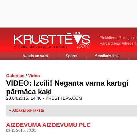
Piektdiena, 7. augusts
Vārda diena: Alfrēds, 
Nauda un vara
Sports
Smalkais stils
/
Galerijas
Video
VIDEO: Izcili! Neganta vārna kārtīgi
pārmāca kaķi
23.04.2015. 14:46 · KRUSTTEVS.COM
« Atpakaļ pie raksta
AIZDEVUMA AIZDEVUMU PLC
02.11.2015. 20:01