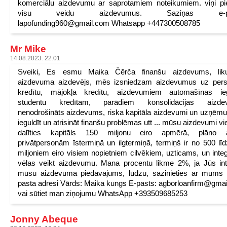
komerciālu aizdevumu ar saprotamiem noteikumiem. viņi p
visu veidu aizdevumus. Saziņas e-pa
lapofunding960@gmail.com Whatsapp +447300508785
Mr Mike
14.08.2023. 22:01
Sveiki, Es esmu Maika Čērča finanšu aizdevums, lik
aizdevuma aizdevējs, mēs izsniedzam aizdevumus uz pers
kredītu, mājokļa kredītu, aizdevumiem automašīnas ieg
studentu kredītam, parādiem konsolidācijas aizde
nenodrošināts aizdevums, riska kapitāla aizdevumi un uzņē
ieguldīt un atrisināt finanšu problēmas utt ... mūsu aizdevumi vie
dalīties kapitāls 150 miljonu eiro apmērā, plāno a
privātpersonām īstermiņā un ilgtermiņā, termiņš ir no 500 lī
miljoniem eiro visiem nopietniem cilvēkiem, uzticams, un integ
vēlas veikt aizdevumu. Mana procentu likme 2%, ja Jūs in
mūsu aizdevuma piedāvājums, lūdzu, sazinieties ar mums 
pasta adresi Vārds: Maika kungs E-pasts: agborloanfirm@gma
vai sūtiet man ziņojumu WhatsApp +393509685253
Jonny Abeque