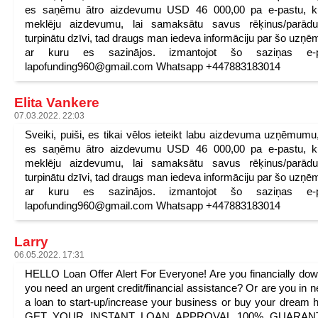
es saņēmu ātro aizdevumu USD 46 000,00 pa e-pastu, k
meklēju aizdevumu, lai samaksātu savus rēķinus/parād
turpinātu dzīvi, tad draugs man iedeva informāciju par šo uzņ
ar kuru es sazinājos. izmantojot šo saziņas e-p
lapofunding960@gmail.com Whatsapp +447883183014
Elita Vankere
07.03.2022. 22:03
Sveiki, puiši, es tikai vēlos ieteikt labu aizdevuma uzņēmumu
es saņēmu ātro aizdevumu USD 46 000,00 pa e-pastu, k
meklēju aizdevumu, lai samaksātu savus rēķinus/parād
turpinātu dzīvi, tad draugs man iedeva informāciju par šo uzņ
ar kuru es sazinājos. izmantojot šo saziņas e-p
lapofunding960@gmail.com Whatsapp +447883183014
Larry
06.05.2022. 17:31
HELLO Loan Offer Alert For Everyone! Are you financially do
you need an urgent credit/financial assistance? Or are you in n
a loan to start-up/increase your business or buy your dream 
GET YOUR INSTANT LOAN APPROVAL 100% GUARAN