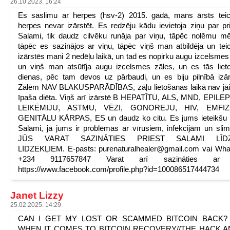
26.10.2023. 16:24
Es saslimu ar herpes (hsv-2) 2015. gadā, mans ārsts tei
herpes nevar izārstēt. Es redzēju kādu ievietoja ziņu par pri
Salami, tik daudz cilvēku runāja par viņu, tāpēc nolēmu mē
tāpēc es sazinājos ar viņu, tāpēc viņš man atbildēja un tei
izārstēs mani 2 nedēļu laikā, un tad es nopirku augu izcelsmes
un viņš man atsūtīja augu izcelsmes zāles, un es tās liet
dienas, pēc tam devos uz pārbaudi, un es biju pilnībā izār
Zālēm NAV BLAKUSPARĀDĪBAS, zāļu lietošanas laikā nav jā
īpaša diēta. Viņš arī izārstē B HEPATĪTU, ALS, MND, EPILE
LEIKĒMIJU, ASTMU, VĒZI, GONOREJU, HIV, EMFIZ
GENITĀLU KĀRPAS, ES un daudz ko citu. Es jums ieteikšu 
Salami, ja jums ir problēmas ar vīrusiem, infekcijām un sli
JŪS VARAT SAZINĀTIES PRIEST SALAMI LĪDZ
LĪDZEKĻIEM. E-pasts: purenaturalhealer@gmail.com vai Wh
+234 9117657847 Varat arī sazināties ar 
https://www.facebook.com/profile.php?id=100086517444734
Janet Lizzy
25.02.2025. 14:29
CAN I GET MY LOST OR SCAMMED BITCOIN BACK? 
WHEN IT COMES TO BITCOIN RECOVERY//THE HACK 