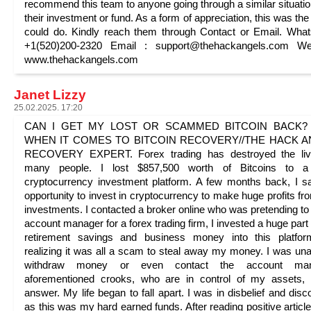
recommend this team to anyone going through a similar situatio
their investment or fund. As a form of appreciation, this was the 
could do. Kindly reach them through Contact or Email. Wha
+1(520)200-2320 Email : support@thehackangels.com Web
www.thehackangels.com
Janet Lizzy
25.02.2025. 17:20
CAN I GET MY LOST OR SCAMMED BITCOIN BACK? 
WHEN IT COMES TO BITCOIN RECOVERY//THE HACK 
RECOVERY EXPERT. Forex trading has destroyed the liv
many people. I lost $857,500 worth of Bitcoins to a
cryptocurrency investment platform. A few months back, I 
opportunity to invest in cryptocurrency to make huge profits f
investments. I contacted a broker online who was pretending to
account manager for a forex trading firm, I invested a huge part
retirement savings and business money into this platfor
realizing it was all a scam to steal away my money. I was una
withdraw money or even contact the account man
aforementioned crooks, who are in control of my assets,
answer. My life began to fall apart. I was in disbelief and disc
as this was my hard earned funds. After reading positive articl