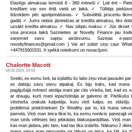
Elastīgs atmaksas termiņš 6 - 360 mēneši ✓ Ļoti ērti – Piete
kredītam var sev ērtā vietā un laikā. ✓ Tūlītēja piekļuv
līdzekļiem pēc apstiprināšanas. ✓ Subsidētā procentu lik
gadā) ✓ Jums nebūs jāsteidzas ar kredīta atmaksu, tiks dots
uzsākt kredīta atmaksu. ✓ Nav slēptu maksu ✓ Jūs tiksiet 
visa procesa laikā Sazinieties ar Novelty Finance jau šod
saņemiet savu sapņu aizdevumu. Saziņas e-pas
noveltyfinances@gmail.com } Vai arī sūtiet ziņu caur Wha
+447915601531. Ir spēkā noteikumi un nosacījumi.
Chalortte Macott
16.02.2023. 10:19
Sveiki, es esmu šeit, lai izplatītu šo labo ziņu visai pasaulei par
es dabūju savu sievu atpakaļ. Es biju traks, kad mana 
pagājušajā mēnesī atstāja mani pie cita vīrieša, bet, kad es s
ar draugu, kurš mani iepazīstināja ar galveno dr. Pārtikušo L
vēstneša orakula kalpotājs, kuru viņš kalpo, es stāstīju
problēmai priekšniekam Dr Wealthy par to, kā mana sieva
pameta. Viņš man teica tikai to, ka esmu nonācis pareizajā vie
man sirds vēlēsies bez jebkādas blakusparādības. Viņš man 
kas man jādara, pēc tam, kad tas tika izdarīts. Nākamo 2 dienu
mana sieva man piezvanīja pa tālruni un teica, ka žēl, ka d