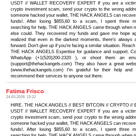
USDT // WALLET RECOVERY EXPERT If you are a victim
crypto investment scam, send your crypto to the wrong addr
someone hacked your wallet, THE HACK ANGELS can recover
funds!. After losing $855,60 to a scam, I spent three m
searching for help. THE HACK ANGELS came through when n
else could. They recovered my funds and gave me hope ag
realized that even in the darkest moments, there’s always
forward. Don’t give up if you’re facing a similar situation. Reach
THE HACK ANGELS Expertise for guidance and support. Con
WhatsApp (+1(520)200-2320 ), or shoot them an ema
(support@thehackangels.com) They also have a great webs
(www.thehackangels.com) I’m grateful for their help and 
recommend their services to anyone out there.
Fatima Frisco
24.03.2026. 15:22
HIRE. THE HACK ANGELS // BEST BITCOIN // CRYPTO // E
USDT // WALLET RECOVERY EXPERT If you are a victim
crypto investment scam, send your crypto to the wrong addr
someone hacked your wallet, THE HACK ANGELS can recover
funds!. After losing $855,60 to a scam, I spent three m
searching for help. THE HACK ANGELS came through when n