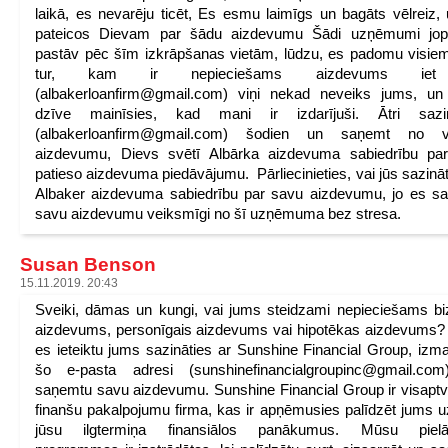
laikā, es nevarēju ticēt, Es esmu laimīgs un bagāts vēlreiz,
pateicos Dievam par šādu aizdevumu Šādi uzņēmumi jop
pastāv pēc šīm izkrāpšanas vietām, lūdzu, es padomu visie
tur, kam ir nepieciešams aizdevums ie
(albakerloanfirm@gmail.com) viņi nekad neveiks jums, un
dzīve mainīsies, kad mani ir izdarījuši. Ātri sazin
(albakerloanfirm@gmail.com) šodien un saņemt no v
aizdevumu, Dievs svētī Albārka aizdevuma sabiedrību par
patieso aizdevuma piedāvājumu. Pārliecinieties, vai jūs sazināt
Albaker aizdevuma sabiedrību par savu aizdevumu, jo es 
savu aizdevumu veiksmīgi no šī uzņēmuma bez stresa.
Susan Benson
15.11.2019. 20:43
Sveiki, dāmas un kungi, vai jums steidzami nepieciešams b
aizdevums, personīgais aizdevums vai hipotēkas aizdevums? 
es ieteiktu jums sazināties ar Sunshine Financial Group, izma
šo e-pasta adresi (sunshinefinancialgroupinc@gmail.com)
saņemtu savu aizdevumu. Sunshine Financial Group ir visapt
finanšu pakalpojumu firma, kas ir apņēmusies palīdzēt jums u
jūsu ilgtermiņa finansiālos panākumus. Mūsu pielā