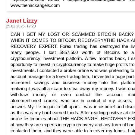
www.thehackangels.com
Janet Lizzy
25.02.2025. 17:20
CAN I GET MY LOST OR SCAMMED BITCOIN BACK? 
WHEN IT COMES TO BITCOIN RECOVERY//THE HACK 
RECOVERY EXPERT. Forex trading has destroyed the liv
many people. I lost $857,500 worth of Bitcoins to a
cryptocurrency investment platform. A few months back, I 
opportunity to invest in cryptocurrency to make huge profits f
investments. I contacted a broker online who was pretending to
account manager for a forex trading firm, I invested a huge part
retirement savings and business money into this platfor
realizing it was all a scam to steal away my money. I was una
withdraw money or even contact the account man
aforementioned crooks, who are in control of my assets,
answer. My life began to fall apart. I was in disbelief and disc
as this was my hard earned funds. After reading positive articl
online testimonies about THE HACK ANGEL RECOVERY E
of how they are experts in crypto recovery and any form of hack
contacted them, and they were able to recover my funds. I st