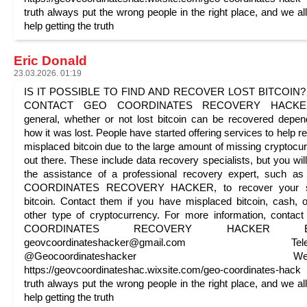
truth always put the wrong people in the right place, and we al
help getting the truth
Eric Donald
23.03.2026. 01:19
IS IT POSSIBLE TO FIND AND RECOVER LOST BITCOIN?
CONTACT GEO COORDINATES RECOVERY HACKE
general, whether or not lost bitcoin can be recovered depe
how it was lost. People have started offering services to help r
misplaced bitcoin due to the large amount of missing cryptocu
out there. These include data recovery specialists, but you wil
the assistance of a professional recovery expert, such 
COORDINATES RECOVERY HACKER, to recover your s
bitcoin. Contact them if you have misplaced bitcoin, cash, 
other type of cryptocurrency. For more information, conta
COORDINATES RECOVERY HACKER Ema
geovcoordinateshacker@gmail.com Tele
@Geocoordinateshacker Websi
https://geovcoordinateshac.wixsite.com/geo-coordinates-ha
truth always put the wrong people in the right place, and we al
help getting the truth