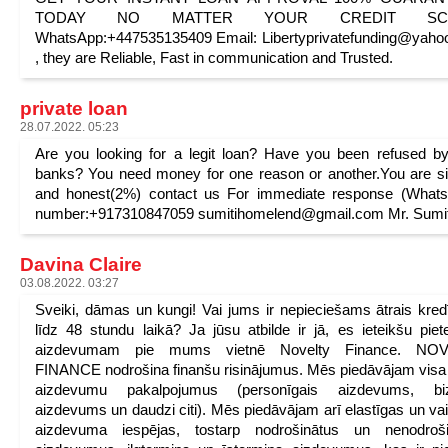
TODAY NO MATTER YOUR CREDIT SCO
WhatsApp:+447535135409 Email: Libertyprivatefunding@yah
, they are Reliable, Fast in communication and Trusted.
private loan
28.07.2022. 05:23
Are you looking for a legit loan? Have you been refused b
banks? You need money for one reason or another.You are s
and honest(2%) contact us For immediate response (Whats
number:+917310847059 sumitihomelend@gmail.com Mr. Sumit
Davina Claire
03.08.2022. 03:27
Sveiki, dāmas un kungi! Vai jums ir nepieciešams ātrais kred
līdz 48 stundu laikā? Ja jūsu atbilde ir jā, es ieteikšu piete
aizdevumam pie mums vietnē Novelty Finance. NO
FINANCE nodrošina finanšu risinājumus. Mēs piedāvājam visa
aizdevumu pakalpojumus (personīgais aizdevums, bi
aizdevums un daudzi citi). Mēs piedāvājam arī elastīgas un va
aizdevuma iespējas, tostarp nodrošinātus un nenodroši