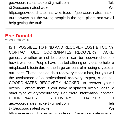
geovcoordinateshacker@gmail.com Tele
@Geocoordinateshacker Websi
https://geovcoordinateshac.wixsite.com/geo-coordinates-ha
truth always put the wrong people in the right place, and we al
help getting the truth
Eric Donald
23.03.2026. 01:18
IS IT POSSIBLE TO FIND AND RECOVER LOST BITCOIN?
CONTACT GEO COORDINATES RECOVERY HACKE
general, whether or not lost bitcoin can be recovered depe
how it was lost. People have started offering services to help r
misplaced bitcoin due to the large amount of missing cryptocu
out there. These include data recovery specialists, but you wil
the assistance of a professional recovery expert, such 
COORDINATES RECOVERY HACKER, to recover your s
bitcoin. Contact them if you have misplaced bitcoin, cash, 
other type of cryptocurrency. For more information, conta
COORDINATES RECOVERY HACKER Ema
geovcoordinateshacker@gmail.com Tele
@Geocoordinateshacker Websi
https://geovcoordinateshac.wixsite.com/geo-coordinates-ha