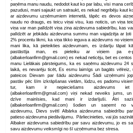
paņēma manu naudu, nedodot kaut ko par labu, visi mana cerīb
pazudusi, mani sajaukt un satraukt, es nekad negribēju kaut ko
ar aizdevumu uzņēmumiem internetā, tāpēc es devos aizņe
naudu no draugs, es teicu viņai visu, kas noticis, un viņa tei
viņa var man palīdzēt viņa zina aizdevuma sabiedrību, kas v
palīdzēt ar jebkādu aizdevuma summu man vajadzēja ar ļot
2% procentu likmi, ka viņa tikko ieguva a aizdevums no viņiem
mani lika, kā pieteikties aizdevumam, es izdarīju tāpat k
pastāstīja man, es pieteiku ar viņiem pa e-p
(albakerloanfirm@gmail.com) es nekad neticēju, bet es centos
manu Lielākais pārsteigums, ka es saņēmu aizdevumu 24 s
laikā, es nevarēju ticēt, Es esmu laimīgs un bagāts vēlreiz,
pateicos Dievam par šādu aizdevumu Šādi uzņēmumi jop
pastāv pēc šīm izkrāpšanas vietām, lūdzu, es padomu visie
tur, kam ir nepieciešams aizdevums ie
(albakerloanfirm@gmail.com) viņi nekad neveiks jums, un
dzīve mainīsies, kad mani ir izdarījuši. Ātri sazin
(albakerloanfirm@gmail.com) šodien un saņemt no v
aizdevumu, Dievs svētī Albārka aizdevuma sabiedrību par
patieso aizdevuma piedāvājumu. Pārliecinieties, vai jūs sazināt
Albaker aizdevuma sabiedrību par savu aizdevumu, jo es 
savu aizdevumu veiksmīgi no šī uzņēmuma bez stresa.