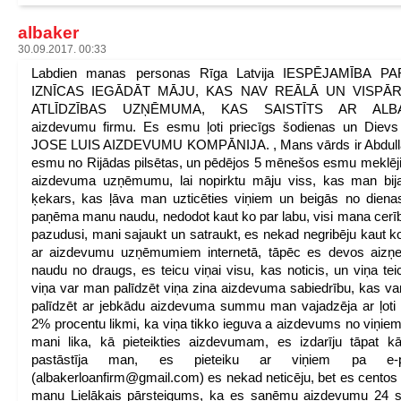
albaker
30.09.2017. 00:33
Labdien manas personas Rīga Latvija IESPĒJAMĪBA P
IZNĪCAS IEGĀDĀT MĀJU, KAS NAV REĀLĀ UN VISPĀ
ATLĪDZĪBAS UZŅĒMUMA, KAS SAISTĪTS AR ALB
aizdevumu firmu. Es esmu ļoti priecīgs šodienas un Dievs
JOSE LUIS AIZDEVUMU KOMPĀNIJA. , Mans vārds ir Abdull
esmu no Rijādas pilsētas, un pēdējos 5 mēnešos esmu meklēji
aizdevuma uzņēmumu, lai nopirktu māju viss, kas man bija
ķekars, kas ļāva man uzticēties viņiem un beigās no dienas
paņēma manu naudu, nedodot kaut ko par labu, visi mana cerīb
pazudusi, mani sajaukt un satraukt, es nekad negribēju kaut ko
ar aizdevumu uzņēmumiem internetā, tāpēc es devos aizņe
naudu no draugs, es teicu viņai visu, kas noticis, un viņa tei
viņa var man palīdzēt viņa zina aizdevuma sabiedrību, kas v
palīdzēt ar jebkādu aizdevuma summu man vajadzēja ar ļot
2% procentu likmi, ka viņa tikko ieguva a aizdevums no viņiem
mani lika, kā pieteikties aizdevumam, es izdarīju tāpat k
pastāstīja man, es pieteiku ar viņiem pa e-p
(albakerloanfirm@gmail.com) es nekad neticēju, bet es centos
manu Lielākais pārsteigums, ka es saņēmu aizdevumu 24 s