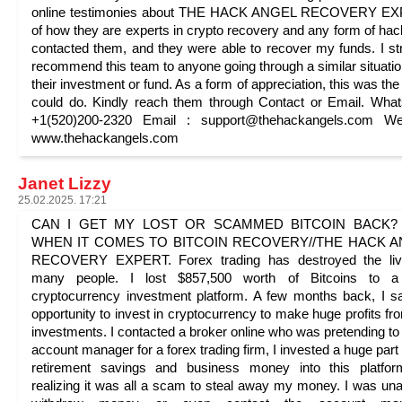
online testimonies about THE HACK ANGEL RECOVERY E
of how they are experts in crypto recovery and any form of hack
contacted them, and they were able to recover my funds. I st
recommend this team to anyone going through a similar situatio
their investment or fund. As a form of appreciation, this was the 
could do. Kindly reach them through Contact or Email. Wha
+1(520)200-2320 Email : support@thehackangels.com Web
www.thehackangels.com
Janet Lizzy
25.02.2025. 17:21
CAN I GET MY LOST OR SCAMMED BITCOIN BACK? 
WHEN IT COMES TO BITCOIN RECOVERY//THE HACK 
RECOVERY EXPERT. Forex trading has destroyed the liv
many people. I lost $857,500 worth of Bitcoins to a
cryptocurrency investment platform. A few months back, I 
opportunity to invest in cryptocurrency to make huge profits f
investments. I contacted a broker online who was pretending to
account manager for a forex trading firm, I invested a huge part
retirement savings and business money into this platfor
realizing it was all a scam to steal away my money. I was una