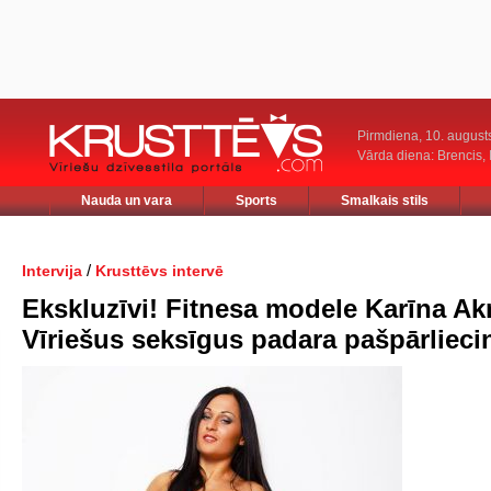
Pirmdiena, 10. august
Vārda diena: Brencis, 
Nauda un vara
Sports
Smalkais stils
/
Intervija
Krusttēvs intervē
Ekskluzīvi! Fitnesa modele Karīna A
Vīriešus seksīgus padara pašpārlieci