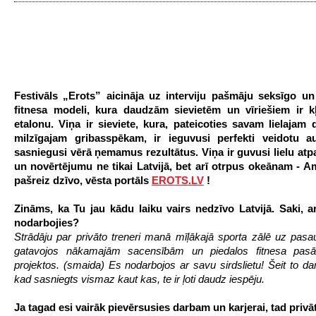
Festivāls „Erots” aicināja uz interviju pašmāju seksīgo un 
fitnesa modeli, kura daudzām sievietēm un vīriešiem ir k
etalonu. Viņa ir sieviete, kura, pateicoties savam lielajam
milzīgajam gribasspēkam, ir ieguvusi perfekti veidotu
sasniegusi vērā ņemamus rezultātus. Viņa ir guvusi lielu at
un novērtējumu ne tikai Latvijā, bet arī otrpus okeānam - A
pašreiz dzīvo, vēsta portāls
EROTS.LV
!
Zināms, ka Tu jau kādu laiku vairs nedzīvo Latvijā. Saki, a
nodarbojies?
Strādāju par privāto treneri manā mīļākajā sporta zālē uz pasau
gatavojos nākamajām sacensībām un piedalos fitnesa pa
projektos. (smaida) Es nodarbojos ar savu sirdslietu! Šeit to darīt
kad sasniegts vismaz kaut kas, te ir ļoti daudz iespēju.
Ja tagad esi vairāk pievērsusies darbam un karjerai, tad privāt