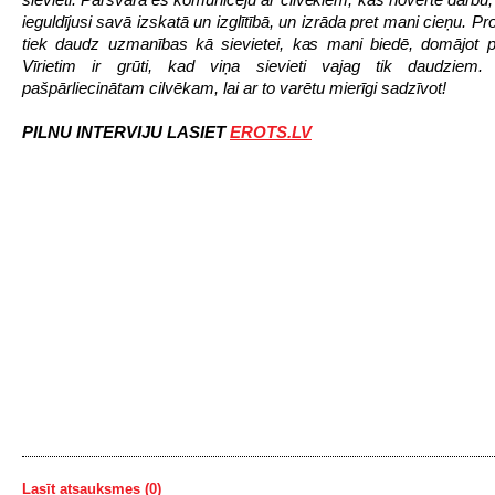
ieguldījusi savā izskatā un izglītībā, un izrāda pret mani cieņu. 
tiek daudz uzmanības kā sievietei, kas mani biedē, domājot p
Vīrietim ir grūti, kad viņa sievieti vajag tik daudziem. 
pašpārliecinātam cilvēkam, lai ar to varētu mierīgi sadzīvot!
PILNU INTERVIJU LASIET
EROTS.LV
Lasīt atsauksmes (0)