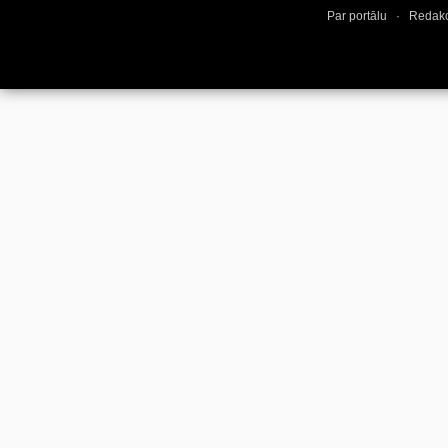
Par portālu
·
Redakc