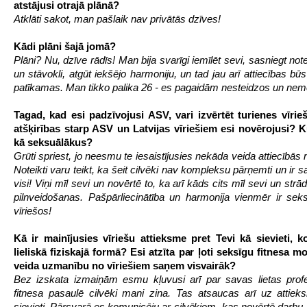
atstājusi otrajā plānā?
Atklāti sakot, man pašlaik nav privātās dzīves!
Kādi plāni šajā jomā?
Plāni? Nu, dzīve rādīs! Man bija svarīgi iemīlēt sevi, sasniegt note
un stāvokli, atgūt iekšējo harmoniju, un tad jau arī attiecības bū
patīkamas. Man tikko palika 26 - es pagaidām nesteidzos un nem
Tagad, kad esi padzīvojusi ASV, vari izvērtēt turienes vīri
atšķirības starp ASV un Latvijas vīriešiem esi novērojusi? 
kā seksuālākus?
Grūti spriest, jo neesmu te iesaistījusies nekāda veida attiecībās 
Noteikti varu teikt, ka šeit cilvēki nav kompleksu pārņemti un ir s
visi! Viņi mīl sevi un novērtē to, ka arī kāds cits mīl sevi un strā
pilnveidošanas. Pašpārliecinātība un harmonija vienmēr ir sek
vīriešos!
Kā ir mainījusies vīriešu attieksme pret Tevi kā sievieti, k
lieliskā fiziskajā formā? Esi atzīta par ļoti seksīgu fitnesa m
veida uzmanību no vīriešiem saņem visvairāk?
Bez izskata izmaiņām esmu kļuvusi arī par savas lietas profe
fitnesa pasaulē cilvēki mani zina. Tas atsaucas arī uz attiek
sievieti. Pārsvarā es komunicēju ar cilvēkiem, kas novērtē darbu