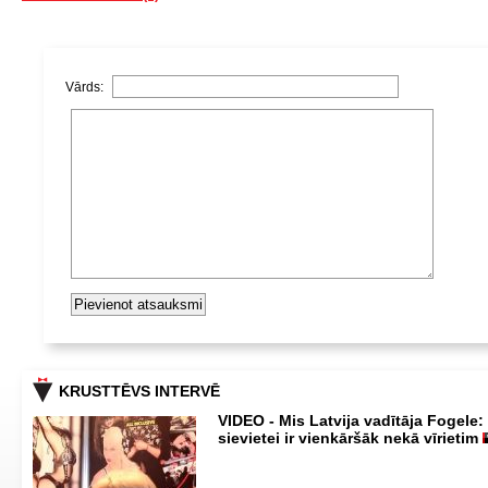
Vārds:
KRUSTTĒVS INTERVĒ
VIDEO - Mis Latvija vadītāja Fogele:
sievietei ir vienkāršāk nekā vīrietim