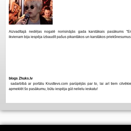
Aizvadītajā nedēļas nogalē norisinājās gada karstākais pasākums "Er
ikvienam bija iespēja izbaudīt pašus pikantākos un karstākos priekšnesumus
blogs Zhuks.lv
sadarbībā ar portālu Krusttevs.com parūpējās par to, lai arī tiem cilvēk
apmeklēt šo pasākumu, būtu iespēja gūt nelielu ieskatu!