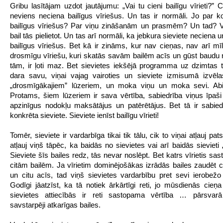
Gribu lasītājam uzdot jautājumu: „Vai tu cieni bailīgu vīrieti?” 
neviens neciena bailīgus vīriešus. Un tas ir normāli. Jo par ko
bailīgus vīriešus? Par viņu zināšanām un prasmēm? Un tad? V
bail tās pielietot. Un tas arī normāli, ka jebkura sieviete neciena u
bailīgus vīriešus. Bet kā ir zināms, kur nav cieņas, nav arī mīl
drosmīgu vīriešu, kuri skatās savām bailēm acīs un gūst baudu 
tām, ir ļoti maz. Bet sievietes iekšējā programma uz dzimtas 
dara savu, viņai vajag vairoties un sieviete izmisumā izvēl
„drosmīgākajiem” lūzeriem, un moka viņu un moka sevi. Abi 
Protams, šiem lūzeriem ir sava vērtība, sabiedrība viņus īpaši
apzinīgus nodokļu maksātājus un patērētājus. Bet tā ir sabied
konkrēta sieviete. Sieviete ienīst bailīgu vīrieti!
Tomēr, sieviete ir vardarbīga tikai tik tālu, cik to viņai atļauj pats 
atļauj viņš tāpēc, ka baidās no sievietes vai arī baidās sievieti
Sieviete šīs bailes redz, tās nevar noslēpt. Bet katrs vīrietis sas
citām bailēm. Ja vīrietim dominējošākas izrādās bailes zaudēt 
un citu acīs, tad viņš sievietes vardarbību pret sevi ierobežo j
Godīgi jāatzīst, ka tā notiek ārkārtīgi reti, jo mūsdienās cieņa
sievietes attiecībās ir reti sastopama vērtība … pārsvarā
savstarpēji atkarīgas bailes.