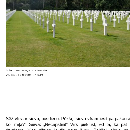
Foto: Ekrānšāviņš no interneta
Zhuks · 17.03.2015. 10:43
Sēž vīrs ar sievu, pusdieno. Pēkšņi sieva vīram iesit pa pakausi.
ko, mīļā?” Sieva: „Nečāpstini!” Vīrs pieklust, ēd tā, ka pa