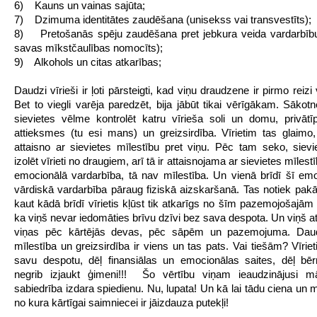
6) Kauns un vainas sajūta;
7) Dzimuma identitātes zaudēšana (unisekss vai transvestīts);
8) Pretošanās spēju zaudēšana pret jebkura veida vardarbību (
savas mīkstčaulības nomocīts);
9) Alkohols un citas atkarības;
Daudzi vīrieši ir ļoti pārsteigti, kad viņu draudzene ir pirmo reizi
Bet to viegli varēja paredzēt, bija jābūt tikai vērīgākam. Sākotn
sievietes vēlme kontrolēt katru vīrieša soli un domu, privātī
attieksmes (tu esi mans) un greizsirdība. Vīrietim tas glaimo,
attaisno ar sievietes mīlestību pret viņu. Pēc tam seko, siev
izolēt vīrieti no draugiem, arī tā ir attaisnojama ar sievietes mīlestī
emocionālā vardarbība, tā nav mīlestība. Un vienā brīdī šī em
vārdiskā vardarbība pāraug fiziskā aizskaršanā. Tas notiek pakā
kaut kādā brīdī vīrietis kļūst tik atkarīgs no šīm pazemojošajām 
ka viņš nevar iedomāties brīvu dzīvi bez sava despota. Un viņš at
viņas pēc kārtējās devas, pēc sāpēm un pazemojuma. Dau
mīlestība un greizsirdība ir viens un tas pats. Vai tiešām? Vīriet
savu despotu, dēļ finansiālas un emocionālas saites, dēļ bē
negrib izjaukt ģimeni!!! Šo vērtību viņam ieaudzinājusi m
sabiedrība izdara spiedienu. Nu, lupata! Un kā lai tādu ciena un m
no kura kārtīgai saimniecei ir jāizdauza putekļi!