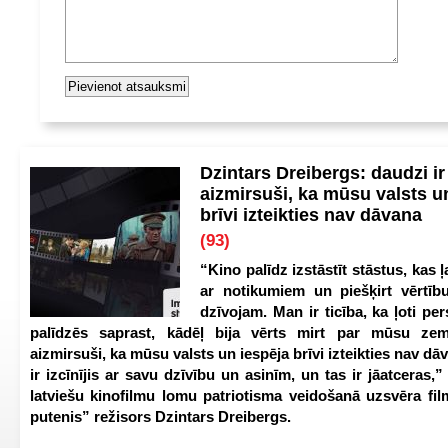
Dzintars Dreibergs: daudzi ir
aizmirsuši, ka mūsu valsts u
brīvi izteikties nav dāvana
(93)
“Kino palīdz izstāstīt stāstus, kas ļ
ar notikumiem un piešķirt vērtību
dzīvojam. Man ir ticība, ka ļoti pe
palīdzēs saprast, kādēļ bija vērts mirt par mūsu zem
aizmirsuši, ka mūsu valsts un iespēja brīvi izteikties nav dā
ir izcīnījis ar savu dzīvību un asinīm, un tas ir jāatceras,”
latviešu kinofilmu lomu patriotisma veidošanā uzsvēra fi
putenis” režisors Dzintars Dreibergs.