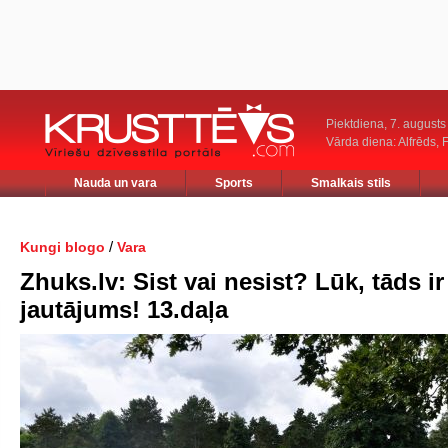
Piektdiena, 7. augusts
Vārda diena: Alfrēds, 
Nauda un vara
Sports
Smalkais stils
/
Kungi blogo
Vara
Zhuks.lv: Sist vai nesist? Lūk, tāds ir
jautājums! 13.daļa