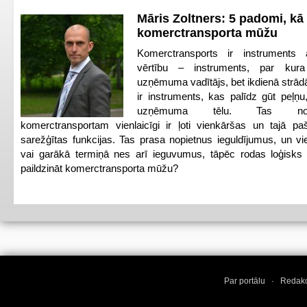
Māris Zoltners: 5 padomi, kā 
komerctransporta mūžu
Komerctransports ir instruments 
vērtību – instruments, par kura
uzņēmuma vadītājs, bet ikdienā strādā
ir instruments, kas palīdz gūt peļņu
uzņēmuma tēlu. Tas no
komerctransportam vienlaicīgi ir ļoti vienkāršas un tajā pa
sarežģītas funkcijas. Tas prasa nopietnus ieguldījumus, un vi
vai garākā termiņā nes arī ieguvumus, tāpēc rodas loģisks 
paildzināt komerctransporta mūžu?
Par portālu
·
Redakc