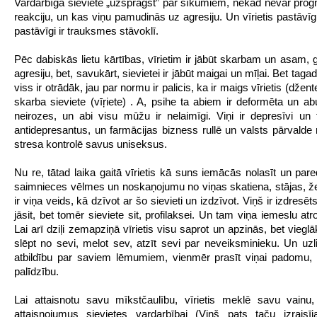
Vardarbīga sieviete „uzsprāgst” par sīkumiem, nekad nevar prog
reakciju, un kas viņu pamudinās uz agresiju. Un vīrietis pastāvī
pastāvīgi ir trauksmes stāvoklī.
Pēc dabiskās lietu kārtības, vīrietim ir jābūt skarbam un asam,
agresiju, bet, savukārt, sievietei ir jābūt maigai un mīļai. Bet taga
viss ir otrādāk, jau par normu ir palicis, ka ir maigs vīrietis (džen
skarba sieviete (vīŗiete) . A, psihe ta abiem ir deformēta un 
neirozes, un abi visu mūžu ir nelaimīgi. Viņi ir depresīvi un
antidepresantus, un farmācijas bizness rullē un valsts pārvalde 
stresa kontrolē savus uniseksus.
Nu re, tātad laika gaitā vīrietis kā suns iemācās nolasīt un par
saimnieces vēlmes un noskaņojumu no viņas skatiena, stājas, ž
ir viņa veids, kā dzīvot ar šo sievieti un izdzīvot. Viņš ir izdresēt
jāsit, bet tomēr sieviete sit, profilaksei. Un tam viņa iemeslu at
Lai arī dziļi zemapziņā vīrietis visu saprot un apzinās, bet vieglāk
slēpt no sevi, melot sev, atzīt sevi par neveiksminieku. Un uzlik
atbildību par saviem lēmumiem, vienmēr prasīt viņai padomu, 
palīdzību.
Lai attaisnotu savu mīkstčaulību, vīrietis meklē savu vainu
attaisnojumus sievietes vardarbībai (Viņš pats taču izraisīj