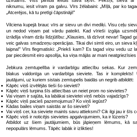
dzirdams. Viss pilnībā ielīdis savā šķīvī. Pēkšņi, sieva ar 
niknumu, iesit vīram pa galvu. Vīrs žēlabaini: „Mīļā, par ko taga
„Atcerējos, kā tu pretīgi čāpstināji!”
Vilciena kupejā brauc vīrs ar sievu un divi mediķi. Visu ceļu sie
un nedod viņam pat vārdu pateikt. Kad vīrieši izgāja uzsmēķ
izrādīja vīram dziļu līdzjūtību: „Klausies, tā dzīvot nevar! Tagad g
veic galvas smadzeņu operācijas. Tikai divi simti eiro, un sieva k
laipna!” Vīrs flegmatiski: „Priekš kam? Es tagad viņu vedu uz l
par piecdesmit eiro apsolīja, ka viņa mājās ar mani neatgriezīsie
Jebkura zemtupelība ir vardarbīgu attiecību sekas. Kur zemt
blakus valdonīga un vardarbīga sieviete. Tas ir komplekts!
jautājumi, uz kuriem sistais zemtupelis baidās un negrib atbildēt:
Kāpēc viņš izvēlējās tieši šo sievieti?
Kāpēc viņš turpina šīs attiecības un neiet prom no sievietes?
Vai viņam ir sajūta, ka labākai sievietei viņš nebūs vajadzīgs?
Kāpēc viņš pacieš pazemojumus? Ko viņš iegūst?
Kādas bailes viņam saistās ar šo sievieti?
Vai viņš cer, ka sieviete mainīs savu attieksmi? Cik ilgi jau ir šīs 
Kāpēc viņš ir noticējis sievietes apgalvojumiem, ka ir lūzeris?
Atbildot uz šiem jautājumiem, būs jāpieņem lēmums, kā saka
nepopulārs lēmums. Tāpēc labāk ir izlikties!