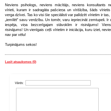
Neviens psihologs, neviens mācītājs, neviens konsultants ne
vīrieti, kuram ir sadragāta pašcieņa un vīrišķība, šāds vīrietis
verga dzīvei. Tas ko visi šie speciālisti var palīdzēt vīrietim ir tas,
„iemīlēt” savu verdzību. Un tomēr, varu iepriecināt zemtupeli. Ir 
iespēja, viņa bezcerīgajam stāvoklim ir risinājums! Viens
risinājums! Un vienīgais ceļš vīrietim ir iniciācija, kuru iziet, ne
nav par vēlu!
Turpinājums sekos!
Lasīt atsauksmes (0)
Vārds: