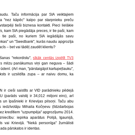
audu. Taču informācija par SIA veiktajiem
rma "nez kāpēc" kalpo par starpnieku preču
arpēji tieši biznesa kontakti. Pieci lielākie
s, kam SIA piegādāja preces, ir tie paši, kam
– tie paši, no kuriem SIA iegādājās savu
nkas" un "Swedbank", kurās naudu apgrozīja
cīs – bet vai tādēļ zaudēt klientu?
anas "rekordistu",
sīkāk centās izpētīt TV3
s milzu panākumus viņi gan neguva – šādi
ktu ūdenī. (Arī man, "pārstaigājot kartupeļlauku",
eksts ir uzsildīta zupa – ar naivu domu, ka
ir cieši saistīts ar VID parādnieku pēdejā
parāds valstij ir 34,012 miljoni eiro), arī
 un īpašnieki ir Krievijas pilsoņi. Taču abu
as iedzīvotāju Mihaila Kočņevu (līdzdarbojas
bez kredītiem "uzpumpēja" apgrozījumu 2014.
niecību: iepirka aparātus Polijā, Igaunijā,
s vai Krievijā. "Nekā personīga" žurnālisti
gada pārskatos ir identas.