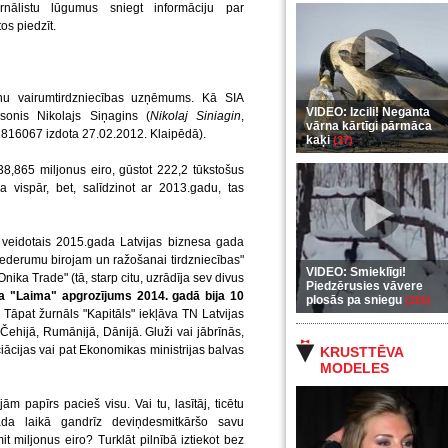
urnālistu lūgumus sniegt informāciju par
s piedzīt.
onu vairumtirdzniecības uzņēmums. Kā SIA
VIDEO: Izcili! Neganta
lsonis Nikolajs Siņagins (
Nikolaj Siniagin
,
vārna kārtīgi pārmāca
12816067 izdota 27.02.2012. Klaipēdā).
kaķi
(37)
,865 miljonus eiro, gūstot 222,2 tūkstošus
 vispār, bet, salīdzinot ar 2013.gadu, tas
 veidotais 2015.gada Latvijas biznesa gada
ederumu birojam un ražošanai tirdzniecības"
VIDEO: Smieklīgi!
Onika Trade" (tā, starp citu, uzrādīja sev divus
Piedzērusies vāvere
a "Laima" apgrozījums 2014. gadā bija 10
plosās pa sniegu
(255)
Tāpat žurnāls "Kapitāls" iekļāva TN Latvijas
ehijā, Rumānijā, Dānijā. Gluži vai jābrīnās,
cijas vai pat Ekonomikas ministrijas balvas
KRUSTTĒVA
MODELES
m papīrs pacieš visu. Vai tu, lasītāj, ticētu
a laikā gandrīz deviņdesmitkāršo savu
t miljonus eiro? Turklāt pilnībā iztiekot bez