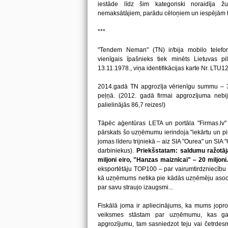
iestāde līdz šim kategoriski noraidīja ž
nemaksātājiem, parādu cēloņiem un iespējām to
***
"Tendem Neman" (TN) ir/bija mobilo telef
vienīgais īpašnieks tiek minēts Lietuvas pi
13.11.1978., viņa identifikācijas karte Nr. LTU
2014.gadā TN apgrozīja vērienīgu summu – 38
peļņā. (2012. gadā firmai apgrozījuma nebija
palielinājās 86,7 reizes!)
Tāpēc aģentūras LETA un portāla "Firmas.lv"
pārskats šo uzņēmumu ierindoja "iekārtu un pi
jomas līderu trijniekā – aiz SIA "Ourea" un SIA "
darbiniekus).
Priekšstatam: saldumu ražotāj
miljoni eiro, "Hanzas maiznīcai" – 20 miljoni.
eksportētāju TOP100 – par vairumtirdzniecību Č
kā uzņēmums netika pie kādās uzņēmēju asociā
par savu straujo izaugsmi...
Fiskālā joma ir apliecinājums, ka mums joprojā
veiksmes stāstam par uzņēmumu, kas gad
apgrozījumu, tam sasniedzot teju vai četrdesmi