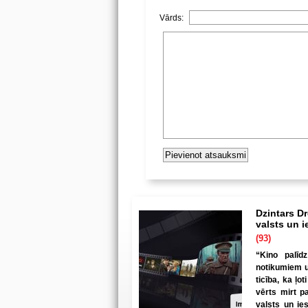
Vārds:
Dzintars Dr
valsts un i
(93)
“Kino palīdz
notikumiem un
ticība, ka ļo
vērts mirt p
valsts un ie