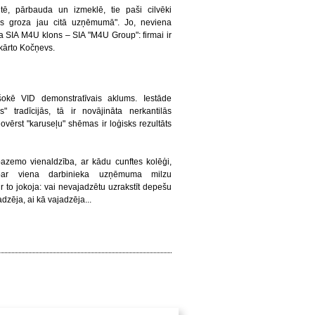
tē, pārbauda un izmeklē, tie paši cilvēki
mos groza jau citā uzņēmumā". Jo, neviena
a SIA M4U klons – SIA "M4U Group": firmai ir
 kārto Kočņevs.
okē VID demonstratīvais aklums. Iestāde
s" tradīcijās, tā ir novājināta nerkantilās
ovērst "karuseļu" shēmas ir loģisks rezultāts
pazemo vienaldzība, ar kādu cunftes kolēģi,
s par viena darbinieka uzņēmuma milzu
 to jokoja: vai nevajadzētu uzrakstīt depešu
zēja, ai kā vajadzēja...