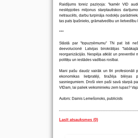
Raidījums toreiz paziņoja: "kamēr VID audi
neslēpjoties miljonus starptautiskos darīju
netraucēts, darbu turpināja nodokļu parādniek
tas pats īpašnieks, grāmatvedību un lietvedību
***
Stāstā par "topuzņēmumu" TN pat īsti neš
deevolucionē Latvijas birokrātijas "labākajā
reorganizācijās. Nespēja atklāt un preventīvi n
politiķu un iestādes vadības rosībai.
Mani pašu daudz vairāk un tīri profesionāli 
ekonomikas lietpratēji, tiražēja blēņa
sasniegumiem. Droši vien paši savā starpā par
VIDam, lai paliek veiksminieku zem lupas? Vajad
Autors: Dainis Lemešonoks, publicists
Lasīt atsauksmes (0)