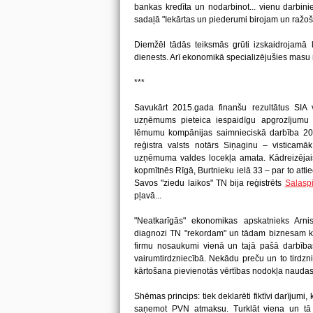
bankas kredīta un nodarbinot... vienu darbinie
sadaļā "Iekārtas un piederumi birojam un ražoš
Diemžēl tādās teiksmās grūti izskaidrojamā l
dienests. Arī ekonomikā specializējušies masu me
***
Savukārt 2015.gada finanšu rezultātus SIA 
uzņēmums pieteica iespaidīgu apgrozījumu –
lēmumu kompānijas saimnieciskā darbība 20
reģistra valsts notārs Siņaginu – visticamāk
uzņēmuma valdes locekļa amata. Kādreizējais 
kopmītnēs Rīgā, Burtnieku ielā 33 – par to atti
Savos "ziedu laikos" TN bija reģistrēts
Salaspi
pļavā...
"Neatkarīgās" ekonomikas apskatnieks Arnis
diagnozi TN "rekordam" un tādam biznesam 
firmu nosaukumi vienā un tajā pašā darbība
vairumtirdzniecībā. Nekādu preču un to tirdzn
kārtošana pievienotās vērtības nodokļa naudas 
Shēmas princips: tiek deklarēti fiktīvi darījumi,
saņemot PVN atmaksu. Turklāt viena un tā pa