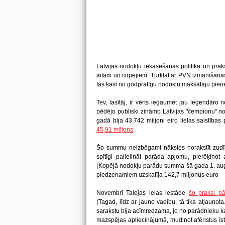
Latvijas nodokļu iekasēšanas politika un pra
aitām un cirpējiem. Turklāt ar PVN izmānīšanas 
tās kasi no godprātīgu nodokļu maksātāju piene
Tev, lasītāj, ir vērts iegaumēt jau leģendār
pēdējo publiski zināmo Latvijas "čempionu
gadā bija 43,742 miljoni eiro lielas saistība
45,91 miljons
.
Šo summu neizbēgami nāksies norakstīt zudīb
spītīgi palielināt parāda apjomu, pierēķino
(Kopējā nodokļu parādu summa šā gada 1. august
piedzenamiem uzskatīja 142,7 miljonus euro –
Novembrī Talejas ielas iestāde
šo praksi pā
(Tagad, līdz ar jauno vadību, tā tika atjaunot
sarakstu bija acīmredzama, jo no parādnieku ka
mazspējas apliecinājumā, mudinot afēristus īs