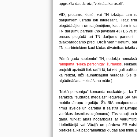
apgrozīta daudzreiz, "vizināta karuselī".
VID, protams, klusē, vai TN izkrāpa tam n
darījumiem uzrāda ļoti interesantu lietu: fi
piegādātājiem un saņēmējiem, kaut tiem ir savst
TN darījumu partneri (no pavisam 43) ES valstī
preces piegādā arī TN darījumu partneri 
tālākpārdodamo preci. Droši vien "Rietumu ba
TN, darbiniekiem kaut kādas dīvainības iekrita a
Pērnā gada septembrī TN, nedokļu nemaksāš
raidījuma "Nekā personīga" žurnālisti
. Nekādu
projekti apzināti tiek radīti tā, lai visi gali pali
kā redzat, diži jaunatklājumi neradās. Šis t
atgādināšana = zināšanu māte.)
"Nekā personīga" komanda noskaidroja, ka TN 
saraksta "sudraba medaļas" ieguvēju SIA M4U (
mobilo tālruņu tirgotāju. Šīs SIA amatpersonas
firmu izveide un darbība ir saistīta ar Latvij
vairākos desmitos uzņēmumu). Tās strauji un 
gadā, turklāt abas nodarbojās ar vairumtirdz
Lielbritānijā vai Vācijā un pārdeva ES valstī
piefiksēja, ka pat gramatikas kļūdas abu firmu 