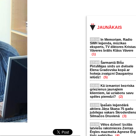
JAUNĀKAIS
05:14
In Memoriam. Radio
SWH leģenda, mūzikas
eksperts, TV diktores Kristas
Vāveres brālis Klāss Vāvere
(1)
17:44
Šarmantā Bišu
PirtsMājas sirds un dvēsele
Elena Gradovska kopā ar
hokeja zvaigzni Daugaviņu
ielūdz!
(5)
04:44
Kā izmantot bezriska
griezienus jaunajiem
klientiem, lai uzlabotu savu
spēles pieredzi?
(2)
15:08
Īpašais leģendārā
aktiera Jāņa Skaņa 75 gadu
jubilejas vakars Skroderdien
Silmačos Druvienā
(3)
03:58
Vēlos dzīvot! Izcilās
latviešu rakstnieces Zentas
Ērgles mazmeita Agnese Ērg
lūdz palīdzību
(4)