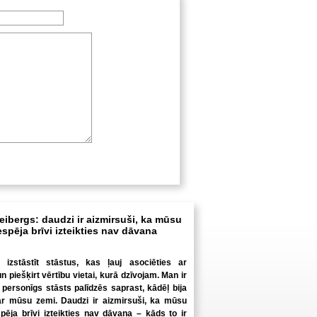
eibergs: daudzi ir aizmirsuši, ka mūsu
espēja brīvi izteikties nav dāvana
 izstāstīt stāstus, kas ļauj asociēties ar
 piešķirt vērtību vietai, kurā dzīvojam. Man ir
ti personīgs stāsts palīdzēs saprast, kādēļ bija
ar mūsu zemi. Daudzi ir aizmirsuši, ka mūsu
spēja brīvi izteikties nav dāvana – kāds to ir