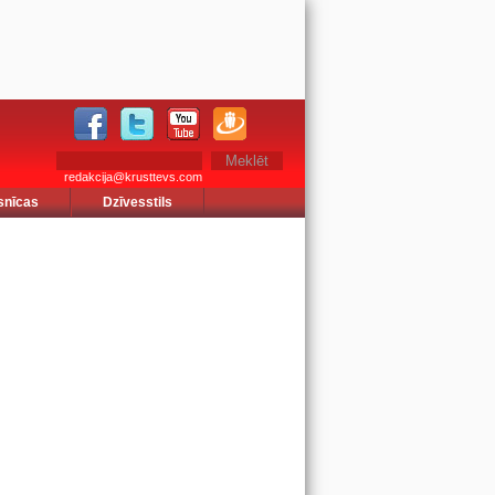
redakcija@krusttevs.com
snīcas
Dzīvesstils