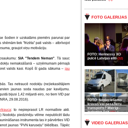
FOTO GALERIJAS
kse šodien ir uzskatāms piemērs parunai par
shēmām tiek "frizēta" pati valsts – atbrīvojot
suma, graujot viņu motivāciju.
FOTO: Hennessy XO
o nosaukumu:
SIA "Tendem Neman"
. Tā sauc
pulcē Latvijas eliti
(32)
" nodokļu nemaksāšanā – uzņēmumam pērnajā
s pret valsts kasi. Kopš šī gada sākuma –
jau
ās. Tas netraucē nodokļu (ne)iekasētājiem
t arvien jaunas soda naudas par kavējumu.
ā bijusi 1,42 miljardi eiro, no tiem VID par
 NRA, 29.08.2016).
FOTO: Nepieciešams
kravas vai pasažieru
transports? Mierīgi -
rtrauca
: to nepieprasot LR normatīvie akti.
ieskaties šeit
(35)
a.) Nodokļu piedzinēju vēlme nepublicēt tādu
unināšanas instrumenta tas ir pārvērties VID
VIDEO GALERIJAS
tenot jaunas "PVN karuseļu" blēdības. Tāpēc