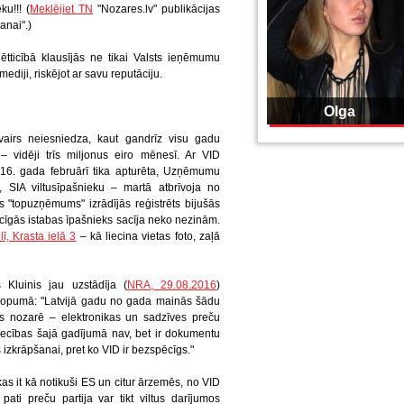
ku!!! (
Meklējiet TN
"Nozares.lv" publikācijas
anai".)
ētticībā klausījās ne tikai Valsts ieņēmumu
diji, riskējot ar savu reputāciju.
Olga
vairs neiesniedza, kaut gandrīz visu gadu
 vidēji trīs miljonus eiro mēnesī. Ar VID
16. gada februārī tika apturēta, Uzņēmumu
, SIA viltusīpašnieku – martā atbrīvoja no
"topuzņēmums" izrādījās reģistrēts bijušās
ecīgās istabas īpašnieks sacīja neko nezinām.
lī, Krasta ielā 3
– kā liecina vietas foto, zaļā
 Kluinis jau uzstādīja (
NRA, 29.08.2016
)
kopumā: "Latvijā gadu no gada mainās šādu
s nozarē – elektronikas un sadzīves preču
iecības šajā gadījumā nav, bet ir dokumentu
izkrāpšanai, pret ko VID ir bezspēcīgs."
 kas it kā notikuši ES un citur ārzemēs, no VID
ti preču partija var tikt viltus darījumos