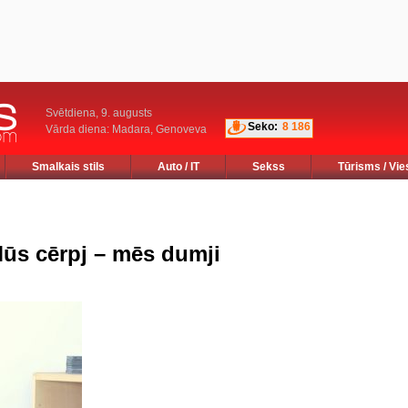
Svētdiena, 9. augusts
Seko:
8 186
Vārda diena: Madara, Genoveva
Smalkais stils
Auto / IT
Sekss
Tūrisms / Vie
ūs cērpj – mēs dumji