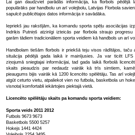
Lai gan daudzviet parādās informācija, ka florbols pēdējā l
populārāks par handbolu un arī volejbolu, Latvijas Florbola savie
sapulcē publicētajos datos informācija ir savādāka.
Iepriekš jau rakstījām, ka komandu sporta spēļu asociācijas izpi
Indriķis Putniņš atzinīgi izteicās par florbola straujo progresu
garām tādiem tradicionāliem sporta veidiem kā handbols un arī vol
Handbolam tiešām florbols ir priekšā teju visos rādītājos, taču a
situācija pēdējā gada laikā ir mainījusies. Ja var ticēt LFS
ziņojumā sniegtajai informācijai, tad gada laikā florbolā licencē
skaits pieaudzis par nedaudz vairāk kā trīs simtiem, kamēr
pieaugums bijis vairāk kā 1200 licencēto spēlētāju. Tas arī volej
atgūt ceturto vietu, atpaliekot vien no futbola, basketbola un hoke
visnotaļ komfortabli iekārtojies piektajā vietā.
Licencēto spēlētāju skaits pa komandu sporta veidiem:
Sporta veids 2011 2012
Futbols 9673 9673
Basketbols 5500 5257
Hokejs 1441 4424
Volejbols 2254 3495