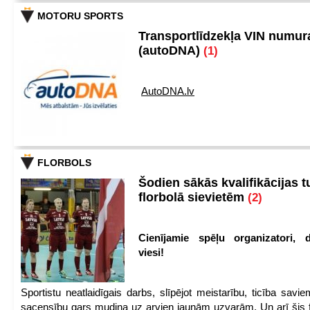
MOTORU SPORTS
Transportlīdzekļa VIN numu
(autoDNA)
(1)
AutoDNA.lv
FLORBOLS
Šodien sākās kvalifikācijas t
florbolā sievietēm
(2)
Cienījamie spēļu organizatori, d
viesi!
Sportistu neatlaidīgais darbs, slīpējot meistarību, ticība sav
sacensību gars mudina uz arvien jaunām uzvarām. Un arī šis fl