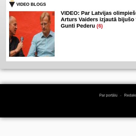
VIDEO BLOGS
VIDEO: Par Latvijas olimpie
Arturs Vaiders izjautā bijušo 
Gunti Pederu
(6)
Par portālu
·
Redakc