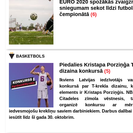
EURO 2020 spožākās zvaigzn
sniegumam sekot līdzi futbo
čempionātā
(6)
BASKETBOLS
Piedalies Kristapa Porziņģa 
dizaina konkursā
(5)
Ikviens Latvijas iedzīvotājs var
konkursā par T-krekla dizainu, k
elements ir Kristaps Porziņģis. NB
Citadeles zīmola vēstnesis, 
organizē konkursu ar mērķ
iedvesmojošu krekliņu saviem darbiniekiem. Darbus dalībai
iesūtīt līdz šī gada 30. oktobrim.