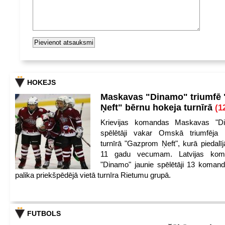
HOKEJS
Maskavas "Dinamo" triumfē
Ņeft" bērnu hokeja turnīrā
(1
Krievijas komandas Maskavas "Di
spēlētāji vakar Omskā triumfēja 
turnīrā "Gazprom Ņeft", kurā piedalīj
11 gadu vecumam. Latvijas kom
"Dinamo" jaunie spēlētāji 13 koman
palika priekšpēdējā vietā turnīra Rietumu grupā.
FUTBOLS