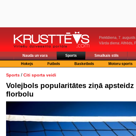
Piektdiena, 7. augusts
Vārda diena: Alfrēds, 
Nauda un vara
Sports
Smalkais stils
Hokejs
Futbols
Basketbols
Motoru sports
/
Sports
Citi sporta veidi
Volejbols popularitātes ziņā apsteidz
florbolu