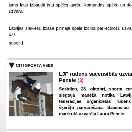
jums ļaus izbaudīt īstu spēles garšu, komandas spēku un de
uzvaru.
Latvijas sieviešu izlase pirmajā spēlē izcīna pārliecinošu uzva
9:0
suser-1
CITI SPORTA VEIDI
LJF rudens sacensībās uzva
Penele
(3)
Sestdien, 28. oktobrī, sporta cen
slēgtajā manēžā notika Latvij
federācijas organizētās ruden
šķēršļu pārvarēšanā. Sacensību s
maršrutā uzvarēja Laura Penele.