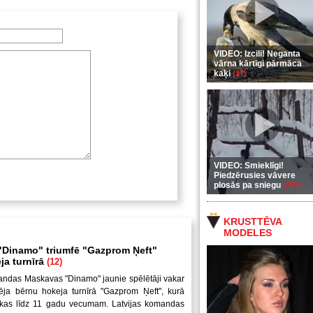
VIDEO: Izcili! Neganta
vārna kārtīgi pārmāca
kaķi
(37)
VIDEO: Smieklīgi!
Piedzērusies vāvere
plosās pa sniegu
(255)
KRUSTTĒVA
MODELES
Dinamo" triumfē "Gazprom Ņeft"
ja turnīrā
(12)
andas Maskavas "Dinamo" jaunie spēlētāji vakar
ēja bērnu hokeja turnīrā "Gazprom Ņeft", kurā
uikas līdz 11 gadu vecumam. Latvijas komandas