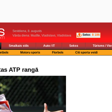
Sestdiena, 8. augusts
Seko:
8 186
Vārda diena: Mudīte, Vladislavs, Vladislava
Smalkais stils
Auto / IT
Sekss
Tūrisms / Vie
etbols
Motoru sports
Florbols
Citi sporta veidi
etas ATP rangā