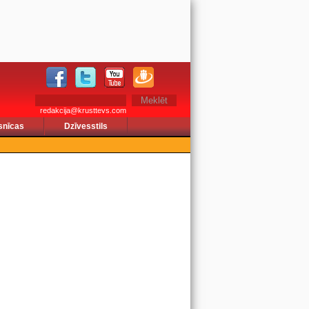
redakcija@krusttevs.com
snīcas
Dzīvesstils