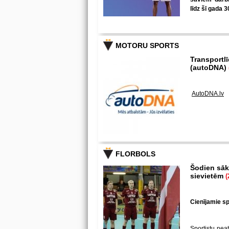
līdz šī gada 3
MOTORU SPORTS
Transportl
(autoDNA)
AutoDNA.lv
FLORBOLS
Šodien sākā
sievietēm
(
Cienījamie spē
Sportistu neat