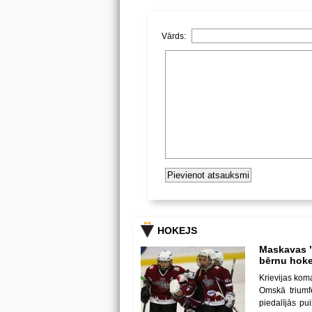
Vārds:
HOKEJS
Maskavas "
bērnu hoke
Krievijas kom
Omskā triumf
piedalījās p