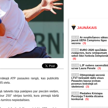
JAUNĀKAIS
06:45
Ar novēlošanos sākas
jaunā UEFA Čempionu līgas
sezona
(3)
16:23
EURO 2020 spožākās
zvaigznes, kuru sniegumam
sekot līdzi futbola čempionā
(6)
17:09
LJF rudens sacensībā
uzvar Laura Penele
(3)
14:48
Olimpiskajā sezonā
LTV7 tiešraidē rādīs visus
aunākajā ATP pasaules rangā, kas publicēts
Pasaules kausa izcīņas
85.vietu.
posmus bobslejā un
skeletonā
(3)
 latvietis bija pakāpies par piecām vietām,
14:49
Piedalies Kristapa
r 250” sērijas turnīrā, kura pirmajā kārtā
Porziņģa T-krekla dizaina
konkursā
(5)
turnīros nepiedalīsies.