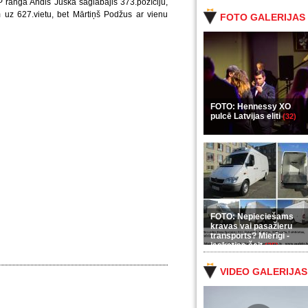
P rangā Andis Juška saglabājis 373.pozīciju,
 uz 627.vietu, bet Mārtiņš Podžus ar vienu
FOTO GALERIJAS
FOTO: Hennessy XO
pulcē Latvijas eliti
(32)
FOTO: Nepieciešams
kravas vai pasažieru
transports? Mierīgi -
ieskaties šeit
(35)
VIDEO GALERIJAS