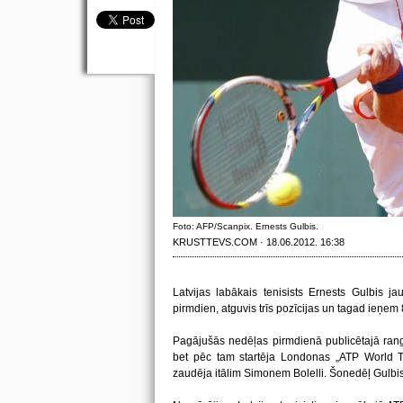
Foto: AFP/Scanpix. Ernests Gulbis.
KRUSTTEVS.COM · 18.06.2012. 16:38
Latvijas labākais tenisists Ernests Gulbis j
pirmdien, atguvis trīs pozīcijas un tagad ieņem 
Pagājušās nedēļas pirmdienā publicētajā rangā
bet pēc tam startēja Londonas „ATP World Tou
zaudēja itālim Simonem Bolelli. Šonedēļ Gulbis 