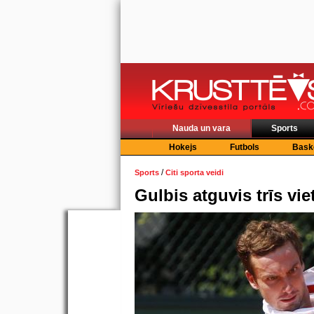
Nauda un vara
Sports
Hokejs
Futbols
Bask
/
Sports
Citi sporta veidi
Gulbis atguvis trīs vi