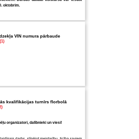
0. oktobrim.
īdzekļa VIN numura pārbaude
(1)
s kvalifikācijas turnīrs florbolā
2)
ļu organizatori, dalībnieki un viesi!
laidīgais darbs, slīpējot meistarību, ticība saviem