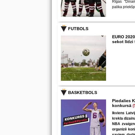
Rīgas "Dina
palika priekš
FUTBOLS
EURO 2020
sekot līdz
BASKETBOLS
Piedalies K
konkursā
(
Ikviens Latvi
krekla dizain
NBA zvaigzne
organizē kon
saviem darbi