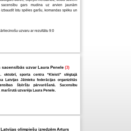
 sacensību gars mudina uz arvien jaunām
us izbaudīt īstu spēles garšu, komandas spēku un
pārliecinošu uzvaru ar rezultātu 9:0
 sacensībās uzvar Laura Penele
(3)
. oktobrī, sporta centra “Kleisti” slēgtajā
a Latvijas Jātnieku federācijas organizētās
ensības šķēršļu pārvarēšanā. Sacensību
ā maršrutā uzvarēja Laura Penele.
 Latvijas olimpiešu izredzēm Arturs