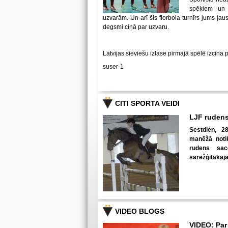
spēkiem un
uzvarām. Un arī šis florbola turnīrs jums ļa
degsmi cīņā par uzvaru.
Latvijas sieviešu izlase pirmajā spēlē izcīna 
suser-1
CITI SPORTA VEIDI
LJF rudens
Sestdien, 28
manēžā notik
rudens sac
sarežģītākaj
VIDEO BLOGS
VIDEO: Par