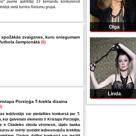
mo" jaunie spēlētāji 13 komandu konkurencē
pēdējā vietā turnīra Rietumu grupā.
Olga
 spožākās zvaigznes, kuru sniegumam
i futbola čempionātā
(6)
Linda
ristapa Porziņģa T-krekla dizaina
5)
jas iedzīvotājs var piedalīties konkursā par T-
u, kur galvenais elements ir Kristaps Porziņģis.
 ir Citadeles zīmola vēstnesis, tāpēc banka
kursu ar mērķi izveidot iedvesmojošu krekliņu
niekiem. Darbus dalībai konkursā var iesūtīt