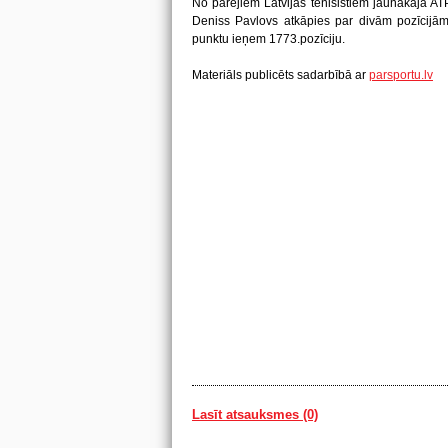
No pārējiem Latvijas tenisistiem jaunākajā AT
Deniss Pavlovs atkāpies par divām pozīcijām
punktu ieņem 1773.pozīciju.
Materiāls publicēts sadarbībā ar
parsportu.lv
Lasīt atsauksmes (0)