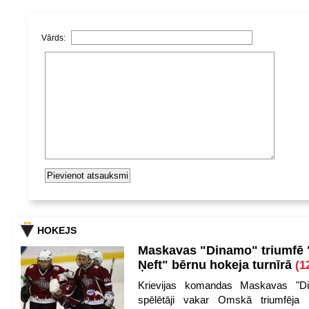
Vārds:
HOKEJS
Maskavas "Dinamo" triumfē
Ņeft" bērnu hokeja turnīrā
(1
Krievijas komandas Maskavas "Di
spēlētāji vakar Omskā triumfēja 