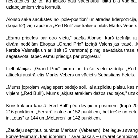
neskatoties uz to, ka lielāko daļu sacensību laikā bija vadībā,
uzlabojumiem viņa formulā.
Alonso sāka sacīkstes no „pole-position” un atradās līderpozīcijā, 
(kopā 52) viņu apdzina „Red Bull” austrāliešu pilots Marks Vebers
„Esmu priecīgs par otro vietu,” sacīja Alonso, kurš izcīnīja u
divām nedēļām Eiropas „Grand Prix” izcīņā Valensijas trasē. „
kārtībā Valensijā un arī šeit (Silverstonā) pilnīgi savādākā trasē, t
sagatavota, tāpēc esmu priecīgs par progresu.”
Lielbritānijas „Grand Prix” pirmo un trešo vietu izcīnīja „Red Bu
attiecīgi austrālietis Marks Vebers un vācietis Sebastians Fetels.
„Mums joprojām vajag spert pēdējo soli, lai aizpildītu plaisu, kas
viņiem („Red Bull”). Mums jākļūst ātrākiem dažos rādītājos,” uzsk
Konstruktoru kausā „Red Bull” pēc deviņiem posmiem (kopā 20) i
216 punktiem. „Ferrari” ir otrie ar 152 punktiem, bet trešie un ceturt
ir „Lotus” ar 144 un „McLaren” ar 142 punktiem.
„Zaudēju septiņus punktus Markam (Veberam), bet ieguvu svarī
kopvērtējumam, kas joprojām ir svarīgākais – uzvarēt čempionātā