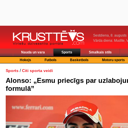
Sestdiena, 8. augusts
Vārda diena: Mudīte, V
Nauda un vara
Sports
Smalkais stils
Hokejs
Futbols
Basketbols
Motoru sports
/
Sports
Citi sporta veidi
Alonso: „Esmu priecīgs par uzlaboj
formulā”