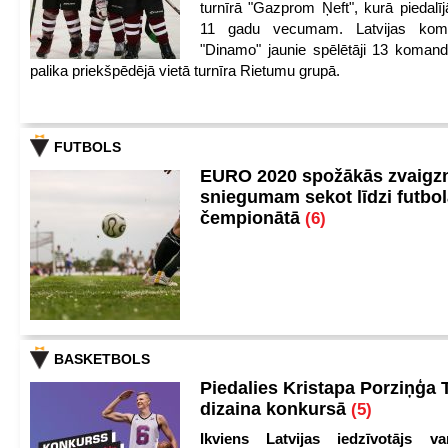
turnīrā "Gazprom Ņeft", kurā piedalīj
11 gadu vecumam. Latvijas kom
"Dinamo" jaunie spēlētāji 13 koman
palika priekšpēdējā vietā turnīra Rietumu grupā.
FUTBOLS
EURO 2020 spožākās zvaigzn
sniegumam sekot līdzi futbo
čempionātā
(6)
BASKETBOLS
Piedalies Kristapa Porziņģa 
dizaina konkursā
(5)
Ikviens Latvijas iedzīvotājs var