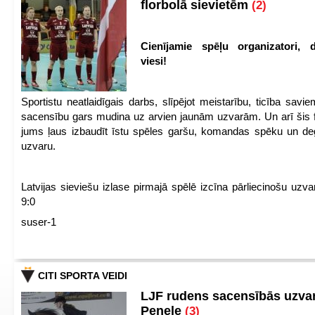
florbolā sievietēm
(2)
Cienījamie spēļu organizatori, d
viesi!
Sportistu neatlaidīgais darbs, slīpējot meistarību, ticība sav
sacensību gars mudina uz arvien jaunām uzvarām. Un arī šis fl
jums ļaus izbaudīt īstu spēles garšu, komandas spēku un de
uzvaru.
Latvijas sieviešu izlase pirmajā spēlē izcīna pārliecinošu uzva
9:0
suser-1
CITI SPORTA VEIDI
LJF rudens sacensībās uzva
Penele
(3)