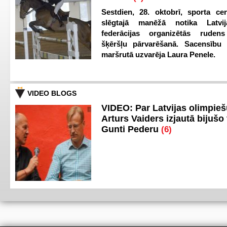
Sestdien, 28. oktobrī, sporta cen
slēgtajā manēžā notika Latvij
federācijas organizētās ruden
šķēršļu pārvarēšanā. Sacensību s
maršrutā uzvarēja Laura Penele.
VIDEO BLOGS
VIDEO: Par Latvijas olimpie
Arturs Vaiders izjautā bijušo 
Gunti Pederu
(6)