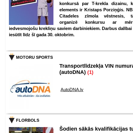
konkursā par T-krekla dizainu, k
elements ir Kristaps Porziņģis. NB
Citadeles zīmola vēstnesis, 
organizē konkursu ar mērķ
iedvesmojošu krekliņu saviem darbiniekiem. Darbus dalībai
iesūtīt līdz šī gada 30. oktobrim.
MOTORU SPORTS
Transportlīdzekļa VIN numu
(autoDNA)
(1)
AutoDNA.lv
FLORBOLS
Šodien sākās kvalifikācijas t