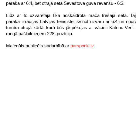
pārāka ar 6:4, bet otrajā setā Sevastova guva revanšu - 6:3.
Līdz ar to uzvarētāja tika noskaidrota mača trešajā setā. T
pārāka izrādījās Latvijas tenisiste, svinot uzvaru ar 6:4 un nodr
turnīra otrajā kārtā, kurā būs jāspēkojas ar vācieti Katrinu Verl
rangā pašlaik ieņem 228. pozīciju.
Materiāls publicēts sadarbībā ar
parsportu.lv