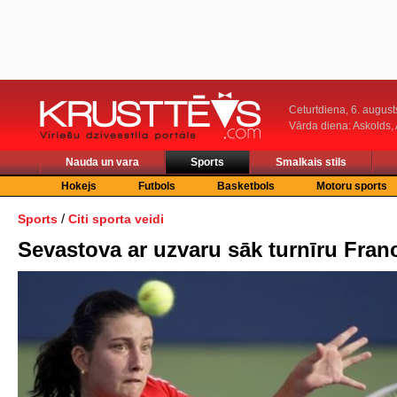
Ceturtdiena, 6. august
Vārda diena: Askolds,
Nauda un vara
Sports
Smalkais stils
Hokejs
Futbols
Basketbols
Motoru sports
/
Sports
Citi sporta veidi
Sevastova ar uzvaru sāk turnīru Franc