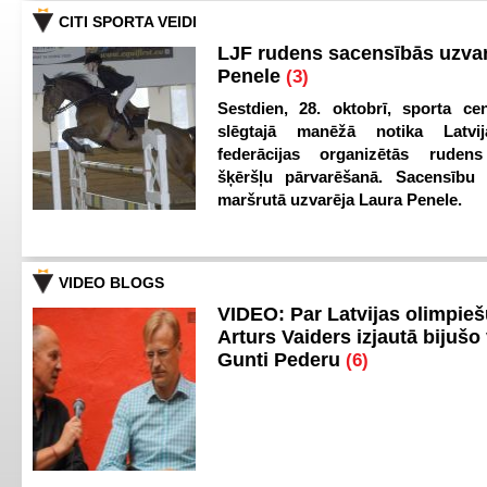
CITI SPORTA VEIDI
LJF rudens sacensībās uzva
Penele
(3)
Sestdien, 28. oktobrī, sporta cen
slēgtajā manēžā notika Latvij
federācijas organizētās ruden
šķēršļu pārvarēšanā. Sacensību s
maršrutā uzvarēja Laura Penele.
VIDEO BLOGS
VIDEO: Par Latvijas olimpie
Arturs Vaiders izjautā bijušo 
Gunti Pederu
(6)