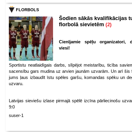
FLORBOLS
Šodien sākās kvalifikācijas t
florbolā sievietēm
(2)
Cienījamie spēļu organizatori, d
viesi!
Sportistu neatlaidīgais darbs, slīpējot meistarību, ticība sav
sacensību gars mudina uz arvien jaunām uzvarām. Un arī šis fl
jums ļaus izbaudīt īstu spēles garšu, komandas spēku un de
uzvaru.
Latvijas sieviešu izlase pirmajā spēlē izcīna pārliecinošu uzva
9:0
suser-1