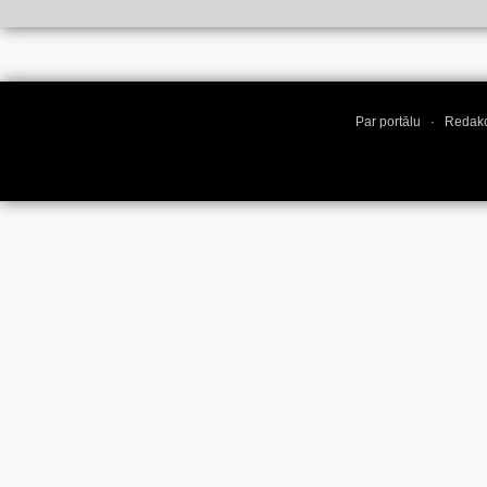
Par portālu
·
Redakc