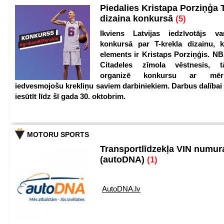
Piedalies Kristapa Porziņģa 
dizaina konkursā
(5)
Ikviens Latvijas iedzīvotājs var
konkursā par T-krekla dizainu, k
elements ir Kristaps Porziņģis. NB
Citadeles zīmola vēstnesis, 
organizē konkursu ar mērķ
iedvesmojošu krekliņu saviem darbiniekiem. Darbus dalībai
iesūtīt līdz šī gada 30. oktobrim.
MOTORU SPORTS
Transportlīdzekļa VIN numu
(autoDNA)
(1)
AutoDNA.lv