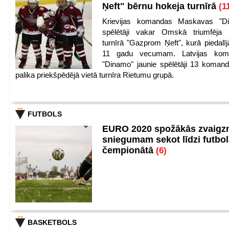
Ņeft" bērnu hokeja turnīrā
(1
Krievijas komandas Maskavas "Di
spēlētāji vakar Omskā triumfēja 
turnīrā "Gazprom Ņeft", kurā piedalīj
11 gadu vecumam. Latvijas kom
"Dinamo" jaunie spēlētāji 13 koman
palika priekšpēdējā vietā turnīra Rietumu grupā.
FUTBOLS
EURO 2020 spožākās zvaigzn
sniegumam sekot līdzi futbo
čempionātā
(6)
BASKETBOLS