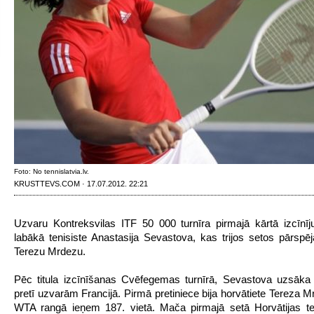
Foto: No tennislatvia.lv.
KRUSTTEVS.COM · 17.07.2012. 22:21
Uzvaru Kontreksvilas ITF 50 000 turnīra pirmajā kārtā izcīnīju
labākā tenisiste Anastasija Sevastova, kas trijos setos pārspēja
Terezu Mrdezu.
Pēc titula izcīnīšanas Cvēfegemas turnīrā, Sevastova uzsāka
pretī uzvarām Francijā. Pirmā pretiniece bija horvātiete Tereza M
WTA rangā ieņem 187. vietā. Mača pirmajā setā Horvātijas ten