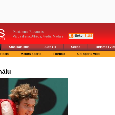
Piektdiena, 7. augusts
Seko:
8 186
Vārda diena: Alfrēds, Fredis, Madars
Smalkais stils
Auto / IT
Sekss
Tūrisms / Vie
etbols
Motoru sports
Florbols
Citi sporta veidi
nālu