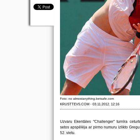
Foto: no almostanything.betsafe.com
KRUSTTEVS.COM · 03.11.2012. 12:16
Uzvaru Ekentāles "Challenger" turnīra ceturtda
setos apspēlēja ar pirmo numuru izlikto Greg
52. vietu.