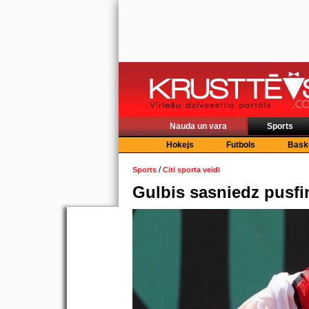
Nauda un vara
Sports
Hokejs
Futbols
Bask
/
Sports
Citi sporta veidi
Gulbis sasniedz pusfi