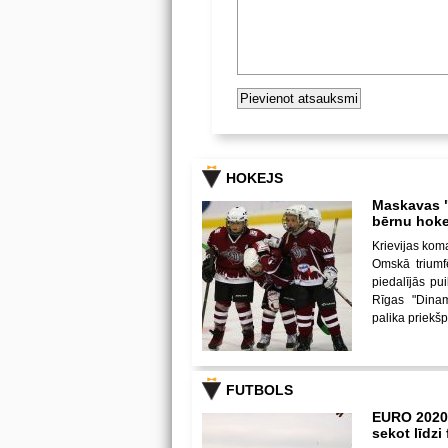
HOKEJS
Maskavas "
bērnu hoke
Krievijas kom
Omskā triumf
piedalījās p
Rīgas "Dina
palika priekš
FUTBOLS
EURO 2020
sekot līdz