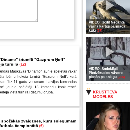
VIDEO: Izcili! Neganta
vārna kārtīgi pārmāca
kaķi
(37)
Dinamo" triumfē "Gazprom Ņeft"
ja turnīrā
(12)
VIDEO: Smieklīgi!
andas Maskavas "Dinamo" jaunie spēlētāji vakar
Piedzērusies vāvere
ēja bērnu hokeja turnīrā "Gazprom Ņeft", kurā
plosās pa sniegu
(255)
uikas līdz 11 gadu vecumam. Latvijas komandas
mo" jaunie spēlētāji 13 komandu konkurencē
KRUSTTĒVA
pēdējā vietā turnīra Rietumu grupā.
MODELES
 spožākās zvaigznes, kuru sniegumam
i futbola čempionātā
(6)