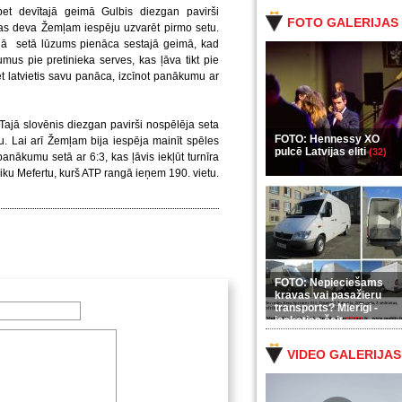
 bet devītajā geimā Gulbis diezgan pavirši
FOTO GALERIJAS
kas deva Žemļam iespēju uzvarēt pirmo setu.
ajā setā lūzums pienāca sestajā geimā, kad
mus pie pretinieka serves, kas ļāva tikt pie
et latvietis savu panāca, izcīnot panākumu ar
. Tajā slovēnis diezgan pavirši nospēlēja seta
FOTO: Hennessy XO
. Lai arī Žemļam bija iespēja mainīt spēles
pulcē Latvijas eliti
(32)
panākumu setā ar 6:3, kas ļāvis iekļūt turnīra
iku Mefertu, kurš ATP rangā ieņem 190. vietu.
FOTO: Nepieciešams
kravas vai pasažieru
transports? Mierīgi -
ieskaties šeit
(35)
VIDEO GALERIJAS