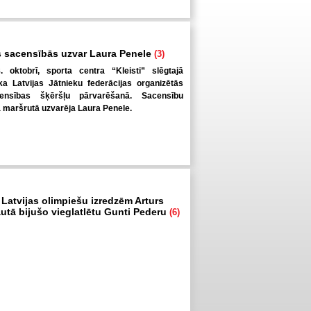
 sacensībās uzvar Laura Penele
(3)
. oktobrī, sporta centra “Kleisti” slēgtajā
a Latvijas Jātnieku federācijas organizētās
ensības šķēršļu pārvarēšanā. Sacensību
ā maršrutā uzvarēja Laura Penele.
 Latvijas olimpiešu izredzēm Arturs
autā bijušo vieglatlētu Gunti Pederu
(6)