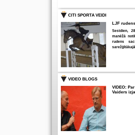
CITI SPORTA VEIDI
LJF rudens
Sestdien, 28
manēžā notik
rudens sac
sarežģītākaj
VIDEO BLOGS
VIDEO: Par
Vaiders izj