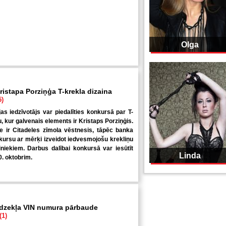
Olga
ristapa Porziņģa T-krekla dizaina
5)
jas iedzīvotājs var piedalīties konkursā par T-
u, kur galvenais elements ir Kristaps Porziņģis.
 ir Citadeles zīmola vēstnesis, tāpēc banka
kursu ar mērķi izveidot iedvesmojošu krekliņu
niekiem. Darbus dalībai konkursā var iesūtīt
Linda
0. oktobrim.
īdzekļa VIN numura pārbaude
(1)