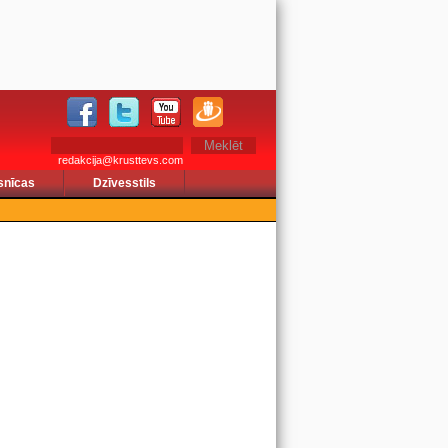
redakcija@krusttevs.com
snīcas
Dzīvesstils