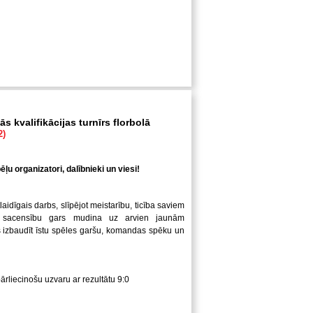
s kvalifikācijas turnīrs florbolā
2)
ļu organizatori, dalībnieki un viesi!
laidīgais darbs, slīpējot meistarību, ticība saviem
 sacensību gars mudina uz arvien jaunām
us izbaudīt īstu spēles garšu, komandas spēku un
pārliecinošu uzvaru ar rezultātu 9:0