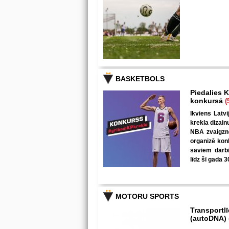
BASKETBOLS
Piedalies K
konkursā
(
Ikviens Latvi
krekla dizain
NBA zvaigzne
organizē kon
saviem darbi
līdz šī gada 3
MOTORU SPORTS
Transportl
(autoDNA)