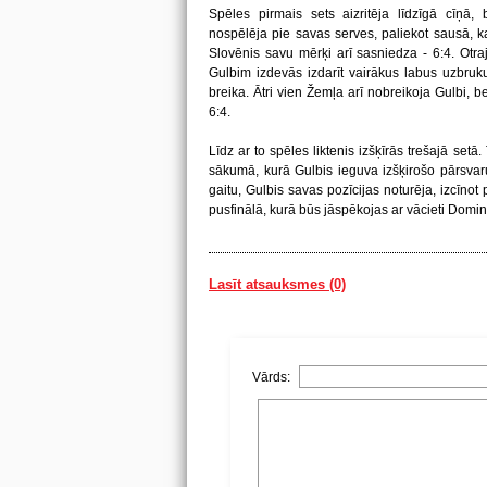
Spēles pirmais sets aizritēja līdzīgā cīņā,
nospēlēja pie savas serves, paliekot sausā, 
Slovēnis savu mērķi arī sasniedza - 6:4. Otr
Gulbim izdevās izdarīt vairākus labus uzbruku
breika. Ātri vien Žemļa arī nobreikoja Gulbi, b
6:4.
Līdz ar to spēles liktenis izšķīrās trešajā setā
sākumā, kurā Gulbis ieguva izšķirošo pārsvaru
gaitu, Gulbis savas pozīcijas noturēja, izcīnot 
pusfinālā, kurā būs jāspēkojas ar vācieti Domin
Lasīt atsauksmes (0)
Vārds: