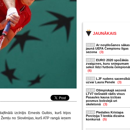
JAUNĀKAIS
06:45
Ar novēlošanos sākas
jaunā UEFA Čempionu līgas
sezona
(3)
16:23
EURO 2020 spožākās
zvaigznes, kuru sniegumam
sekot līdzi futbola čempionā
(6)
17:09
LJF rudens sacensībā
uzvar Laura Penele
(3)
14:48
Olimpiskajā sezonā
LTV7 tiešraidē rādīs visus
Pasaules kausa izcīņas
posmus bobslejā un
skeletonā
(3)
14:49
Piedalies Kristapa
ļfinālā izcīnījis Ernests Gulbis, kurš trijos
Porziņģa T-krekla dizaina
u Žemļu no Slovēnijas, kurš ATP rangā ieņem
konkursā
(5)