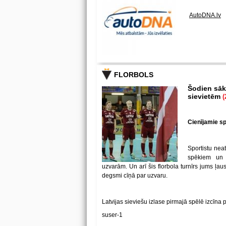
AutoDNA.lv
FLORBOLS
Šodien sākā
sievietēm
(
Cienījamie spē
Sportistu neat
spēkiem un
uzvarām. Un arī šis florbola turnīrs jums ļa
degsmi cīņā par uzvaru.
Latvijas sieviešu izlase pirmajā spēlē izcīna 
suser-1