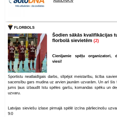
AutoDNA.lv
FLORBOLS
Šodien sākās kvalifikācijas t
florbolā sievietēm
(2)
Cienījamie spēļu organizatori, d
viesi!
Sportistu neatlaidīgais darbs, slīpējot meistarību, ticība sav
sacensību gars mudina uz arvien jaunām uzvarām. Un arī šis fl
jums ļaus izbaudīt īstu spēles garšu, komandas spēku un de
uzvaru.
Latvijas sieviešu izlase pirmajā spēlē izcīna pārliecinošu uzva
9:0