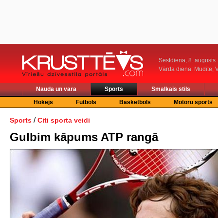
Sestdiena, 8. augusts
Vārda diena: Mudīte, V
Nauda un vara
Sports
Smalkais stils
Hokejs
Futbols
Basketbols
Motoru sports
/
Sports
Citi sporta veidi
Gulbim kāpums ATP rangā