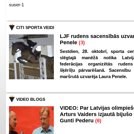
suser-1
CITI SPORTA VEIDI
LJF rudens sacensībās uzva
Penele
(3)
Sestdien, 28. oktobrī, sporta cen
slēgtajā manēžā notika Latvij
federācijas organizētās ruden
šķēršļu pārvarēšanā. Sacensību s
maršrutā uzvarēja Laura Penele.
VIDEO BLOGS
VIDEO: Par Latvijas olimpie
Arturs Vaiders izjautā bijušo 
Gunti Pederu
(6)