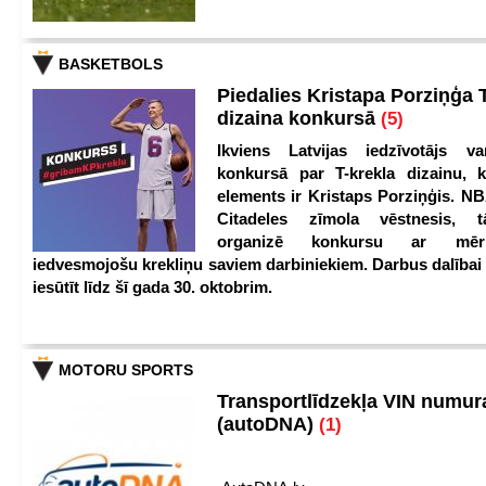
BASKETBOLS
Piedalies Kristapa Porziņģa 
dizaina konkursā
(5)
Ikviens Latvijas iedzīvotājs var
konkursā par T-krekla dizainu, k
elements ir Kristaps Porziņģis. NB
Citadeles zīmola vēstnesis, 
organizē konkursu ar mērķ
iedvesmojošu krekliņu saviem darbiniekiem. Darbus dalībai
iesūtīt līdz šī gada 30. oktobrim.
MOTORU SPORTS
Transportlīdzekļa VIN numu
(autoDNA)
(1)