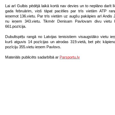
Lai arī Gulbis pēdējā laikā kortā nav devies un to neplāno darīt 
gada februārim, viņš tāpat pacēlies par trīs vietām ATP ran
ieņemot 136.vietu. Par trīs vietām uz augšu pakāpies arī Andis 
nu ieņem 343.vietu. Tikmēr Denisam Pavlovam divu vietu 
661.pozīcija.
Dubultspēļu rangā no Latvijas tenisistiem visaugstāko vietu i
kurš atguvis 14 pozīcijas un atrodas 319.vietā, bet pēc kāpien
pozīciju 355.vietu ieņem Pavlovs.
Materiāls publicēts sadarbībā ar
Parsportu.lv