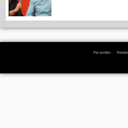
Par portālu
·
Redakc