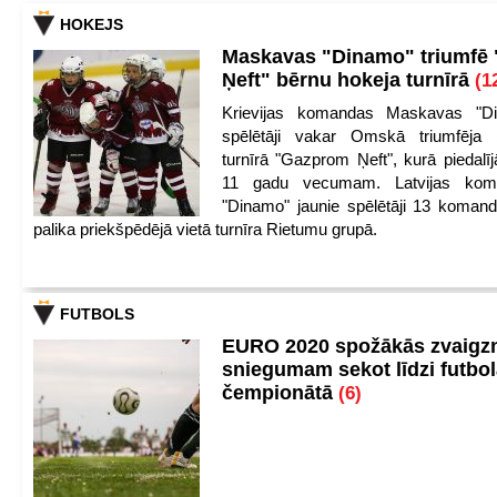
HOKEJS
Maskavas "Dinamo" triumfē
Ņeft" bērnu hokeja turnīrā
(1
Krievijas komandas Maskavas "Di
spēlētāji vakar Omskā triumfēja 
turnīrā "Gazprom Ņeft", kurā piedalīj
11 gadu vecumam. Latvijas kom
"Dinamo" jaunie spēlētāji 13 koman
palika priekšpēdējā vietā turnīra Rietumu grupā.
FUTBOLS
EURO 2020 spožākās zvaigzn
sniegumam sekot līdzi futbo
čempionātā
(6)