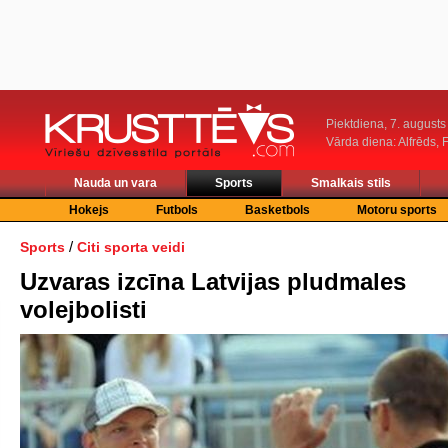
Piektdiena, 7. augusts
Vārda diena: Alfrēds, 
Nauda un vara
Sports
Smalkais stils
Hokejs
Futbols
Basketbols
Motoru sports
/
Sports
Citi sporta veidi
Uzvaras izcīna Latvijas pludmales
volejbolisti