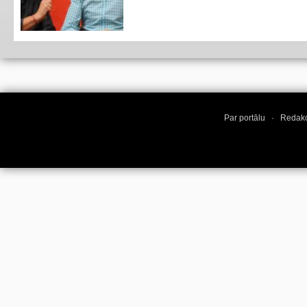
Par portālu
·
Redakc