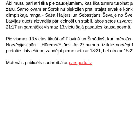
Abi mūsu pāri ātri tika pie zaudējumiem, kas lika turnīru turpināt 
zaru. Samoilovam ar Sorokinu piektdien pretī stājās sīvākie konk
olimpiskajā rangā - Saša Haijers un Sebastjans Ševaljē no Šv
Latvijas duets aizvadīja pārliecinoši un stabili, abos setos uzvarot 
21:17 un garantējot vismaz 13.vietu šajā pasaules kausa posmā.
Pie vismaz 13.vietas tikuši arī Pļaviņš un Šmēdiņš, kuri mērojās
Norvēģijas pāri – Hūrems/Eitūns. Ar 27.numuru izliktie norvēģi ī
pretoties latviešiem, zaudējot pirmo setu ar 18:21, bet otro ar 15:2
Materiāls publicēts sadarbībā ar
parsportu.lv