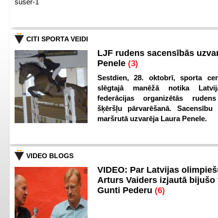
suser-1
CITI SPORTA VEIDI
LJF rudens sacensībās uzva
Penele
(3)
Sestdien, 28. oktobrī, sporta cen
slēgtajā manēžā notika Latvij
federācijas organizētās ruden
šķēršļu pārvarēšanā. Sacensību s
maršrutā uzvarēja Laura Penele.
VIDEO BLOGS
VIDEO: Par Latvijas olimpie
Arturs Vaiders izjautā bijušo 
Gunti Pederu
(6)