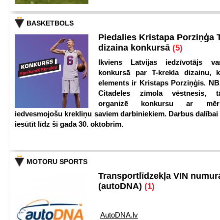
BASKETBOLS
Piedalies Kristapa Porziņģa 
dizaina konkursā
(5)
Ikviens Latvijas iedzīvotājs var
konkursā par T-krekla dizainu, k
elements ir Kristaps Porziņģis. NB
Citadeles zīmola vēstnesis, 
organizē konkursu ar mērķ
iedvesmojošu krekliņu saviem darbiniekiem. Darbus dalībai
iesūtīt līdz šī gada 30. oktobrim.
MOTORU SPORTS
Transportlīdzekļa VIN numu
(autoDNA)
(1)
AutoDNA.lv