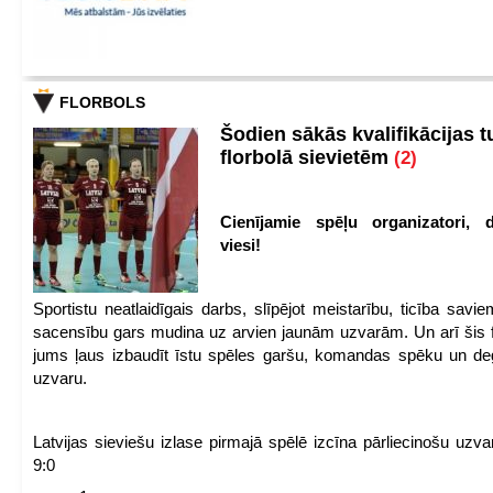
FLORBOLS
Šodien sākās kvalifikācijas t
florbolā sievietēm
(2)
Cienījamie spēļu organizatori, d
viesi!
Sportistu neatlaidīgais darbs, slīpējot meistarību, ticība sav
sacensību gars mudina uz arvien jaunām uzvarām. Un arī šis fl
jums ļaus izbaudīt īstu spēles garšu, komandas spēku un de
uzvaru.
Latvijas sieviešu izlase pirmajā spēlē izcīna pārliecinošu uzva
9:0