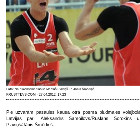
Foto: No plavinssmedins.lv. Mārtiņš Pļaviņš un Jānis Šmēdiņš.
KRUSTTEVS.COM · 27.04.2012. 17:23
Pie uzvarām pasaules kausa otrā posma pludmales volejbolā 
Latvijas pāri, Aleksandrs Samoilovs/Ruslans Sorokins 
Pļaviņš/Jānis Šmēdiņš.