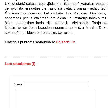
Uzreiz startā sekoja rupja kļūda, kas lika zaudēt vairākas vietas
čempionātā ierindoties vien astotajā vietā. Bronzas medaļu izcīn
Čudinovs no Krievijas, bet sudrabs tika Martinam Dukuram, 
saņemties pēc sliktā trešā brauciena un uzstādīja labāko rezu
šajās sacensībās kāds bija uzstādījis. Aleksandrs Tretjakov
kļūdām tomēr četru braucienu summā apsteidza Martinu Dukur
sekundēm un kļuva par pasaules čempionu.
Materiāls publicēts sadarbībā ar
Parsportu.lv
Lasīt atsauksmes (1)
Vārds: