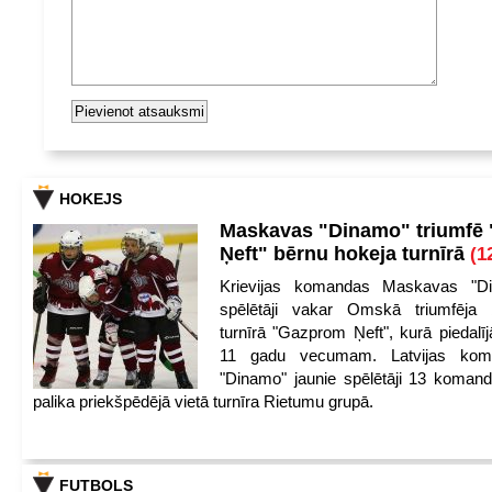
HOKEJS
Maskavas "Dinamo" triumfē
Ņeft" bērnu hokeja turnīrā
(1
Krievijas komandas Maskavas "Di
spēlētāji vakar Omskā triumfēja 
turnīrā "Gazprom Ņeft", kurā piedalīj
11 gadu vecumam. Latvijas kom
"Dinamo" jaunie spēlētāji 13 koman
palika priekšpēdējā vietā turnīra Rietumu grupā.
FUTBOLS