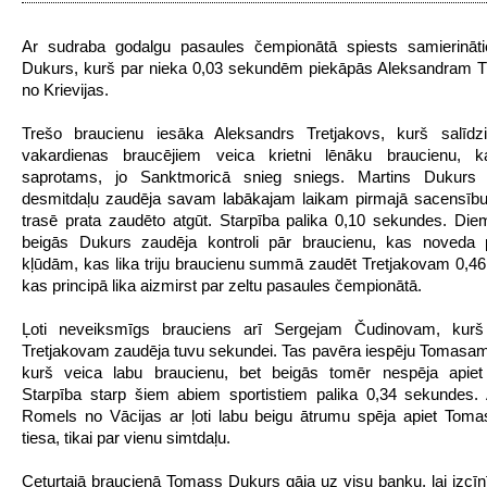
Ar sudraba godalgu pasaules čempionātā spiests samierināti
Dukurs, kurš par nieka 0,03 sekundēm piekāpās Aleksandram T
no Krievijas.
Trešo braucienu iesāka Aleksandrs Tretjakovs, kurš salīdz
vakardienas braucējiem veica krietni lēnāku braucienu, 
saprotams, jo Sanktmoricā snieg sniegs. Martins Dukurs 
desmitdaļu zaudēja savam labākajam laikam pirmajā sacensību
trasē prata zaudēto atgūt. Starpība palika 0,10 sekundes. Die
beigās Dukurs zaudēja kontroli pār braucienu, kas noveda 
kļūdām, kas lika triju braucienu summā zaudēt Tretjakovam 0,4
kas principā lika aizmirst par zeltu pasaules čempionātā.
Ļoti neveiksmīgs brauciens arī Sergejam Čudinovam, kurš
Tretjakovam zaudēja tuvu sekundei. Tas pavēra iespēju Tomas
kurš veica labu braucienu, bet beigās tomēr nespēja apiet
Starpība starp šiem abiem sportistiem palika 0,34 sekundes.
Romels no Vācijas ar ļoti labu beigu ātrumu spēja apiet Tom
tiesa, tikai par vienu simtdaļu.
Ceturtajā braucienā Tomass Dukurs gāja uz visu banku, lai izcīn