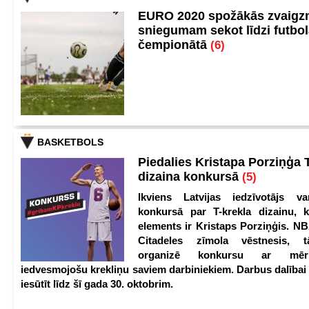
EURO 2020 spožākās zvaigzn
sniegumam sekot līdzi futbo
čempionātā
(6)
BASKETBOLS
Piedalies Kristapa Porziņģa 
dizaina konkursā
(5)
Ikviens Latvijas iedzīvotājs var
konkursā par T-krekla dizainu, k
elements ir Kristaps Porziņģis. NB
Citadeles zīmola vēstnesis, 
organizē konkursu ar mērķ
iedvesmojošu krekliņu saviem darbiniekiem. Darbus dalībai
iesūtīt līdz šī gada 30. oktobrim.