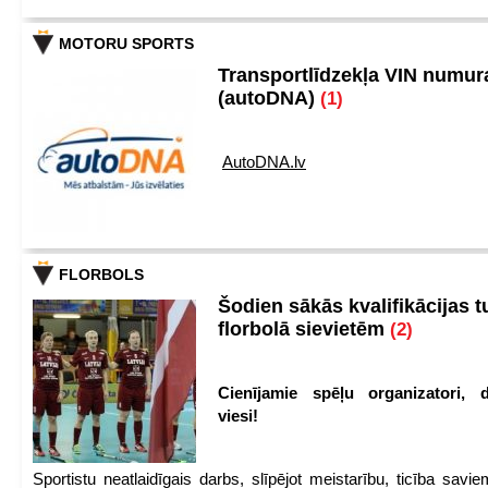
MOTORU SPORTS
Transportlīdzekļa VIN numu
(autoDNA)
(1)
AutoDNA.lv
FLORBOLS
Šodien sākās kvalifikācijas t
florbolā sievietēm
(2)
Cienījamie spēļu organizatori, d
viesi!
Sportistu neatlaidīgais darbs, slīpējot meistarību, ticība sav