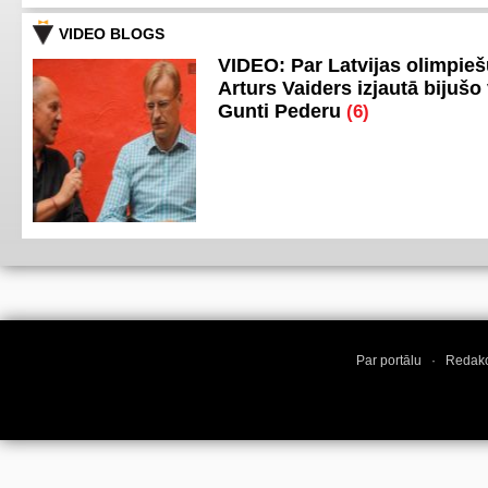
VIDEO BLOGS
VIDEO: Par Latvijas olimpie
Arturs Vaiders izjautā bijušo 
Gunti Pederu
(6)
Par portālu
·
Redakc