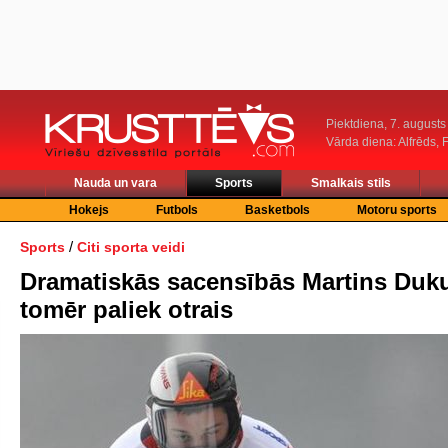
Piektdiena, 7. augusts
Vārda diena: Alfrēds, 
Nauda un vara
Sports
Smalkais stils
Hokejs
Futbols
Basketbols
Motoru sports
/
Sports
Citi sporta veidi
Dramatiskās sacensībās Martins Duk
tomēr paliek otrais