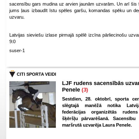
sacensību gars mudina uz arvien jaunām uzvarām. Un arī šis fl
jums ļaus izbaudīt īstu spēles garšu, komandas spēku un de
uzvaru.
Latvijas sieviešu izlase pirmajā spēlē izcīna pārliecinošu uzva
9:0
suser-1
CITI SPORTA VEIDI
LJF rudens sacensībās uzva
Penele
(3)
Sestdien, 28. oktobrī, sporta cen
slēgtajā manēžā notika Latvij
federācijas organizētās ruden
šķēršļu pārvarēšanā. Sacensību s
maršrutā uzvarēja Laura Penele.