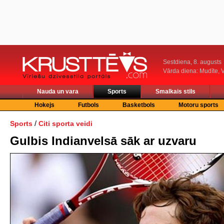
Sestdiena, 8. augusts
Vārda diena: Mudīte, V
Nauda un vara
Sports
Smalkais stils
Hokejs
Futbols
Basketbols
Motoru sports
/
Sports
Citi sporta veidi
Gulbis Indianvelsā sāk ar uzvaru