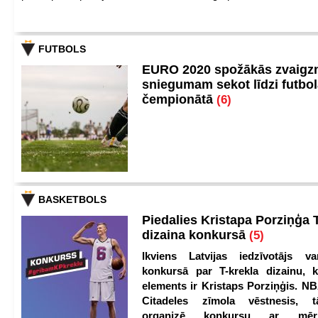
FUTBOLS
EURO 2020 spožākās zvaigzn
sniegumam sekot līdzi futbo
čempionātā
(6)
BASKETBOLS
Piedalies Kristapa Porziņģa 
dizaina konkursā
(5)
Ikviens Latvijas iedzīvotājs var
konkursā par T-krekla dizainu, k
elements ir Kristaps Porziņģis. NB
Citadeles zīmola vēstnesis, 
organizē konkursu ar mērķ