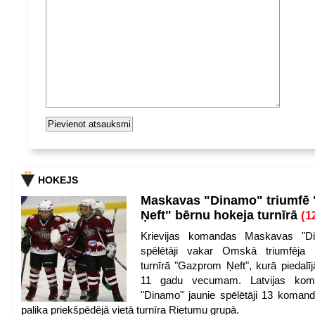
HOKEJS
Maskavas "Dinamo" triumfē
Ņeft" bērnu hokeja turnīrā
(1
Krievijas komandas Maskavas "Di
spēlētāji vakar Omskā triumfēja 
turnīrā "Gazprom Ņeft", kurā piedalīj
11 gadu vecumam. Latvijas kom
"Dinamo" jaunie spēlētāji 13 koman
palika priekšpēdējā vietā turnīra Rietumu grupā.