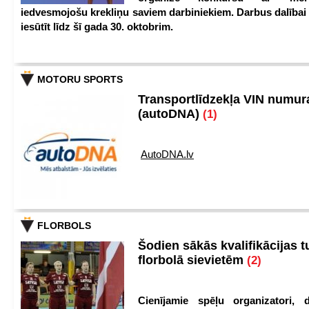
iedvesmojošu krekliņu saviem darbiniekiem. Darbus dalībai
iesūtīt līdz šī gada 30. oktobrim.
MOTORU SPORTS
Transportlīdzekļa VIN numu
(autoDNA)
(1)
AutoDNA.lv
FLORBOLS
Šodien sākās kvalifikācijas t
florbolā sievietēm
(2)
Cienījamie spēļu organizatori, d