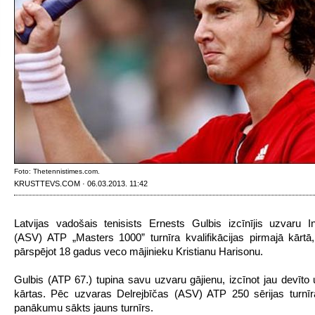
Foto: Thetennistimes.com.
KRUSTTEVS.COM · 06.03.2013. 11:42
Latvijas vadošais tenisists Ernests Gulbis izcīnījis uzvaru I
(ASV) ATP „Masters 1000” turnīra kvalifikācijas pirmajā kārtā,
pārspējot 18 gadus veco mājinieku Kristianu Harisonu.
Gulbis (ATP 67.) tupina savu uzvaru gājienu, izcīnot jau devīto
kārtas. Pēc uzvaras Delrejbīčas (ASV) ATP 250 sērijas turnīra
panākumu sākts jauns turnīrs.