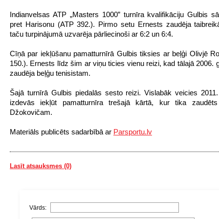
Indianvelsas ATP „Masters 1000” turnīra kvalifikāciju Gulbis 
pret Harisonu (ATP 392.). Pirmo setu Ernests zaudēja taibreikā
taču turpinājumā uzvarēja pārliecinoši ar 6:2 un 6:4.
Cīņā par iekļūšanu pamatturnīrā Gulbis tiksies ar beļģi Olivjē 
150.). Ernests līdz šim ar viņu ticies vienu reizi, kad tālajā 2006.
zaudēja beļģu tenisistam.
Šajā turnīrā Gulbis piedalās sesto reizi. Vislabāk veicies 2011
izdevās iekļūt pamatturnīra trešajā kārtā, kur tika zaudē
Džokovičam.
Materiāls publicēts sadarbībā ar
Parsportu.lv
Lasīt atsauksmes (0)
Vārds: