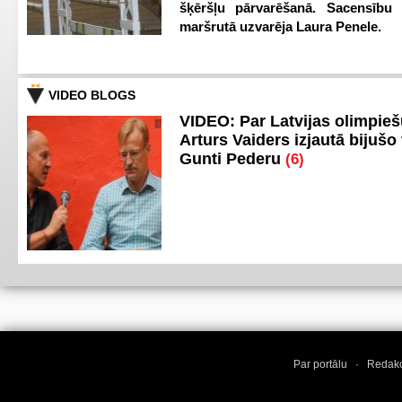
šķēršļu pārvarēšanā. Sacensību s
maršrutā uzvarēja Laura Penele.
VIDEO BLOGS
VIDEO: Par Latvijas olimpie
Arturs Vaiders izjautā bijušo 
Gunti Pederu
(6)
Par portālu
·
Redakc