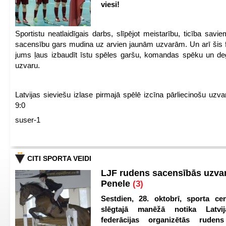
viesi!
Sportistu neatlaidīgais darbs, slīpējot meistarību, ticība sav
sacensību gars mudina uz arvien jaunām uzvarām. Un arī šis fl
jums ļaus izbaudīt īstu spēles garšu, komandas spēku un de
uzvaru.
Latvijas sieviešu izlase pirmajā spēlē izcīna pārliecinošu uzva
9:0
suser-1
CITI SPORTA VEIDI
LJF rudens sacensībās uzva
Penele
(3)
Sestdien, 28. oktobrī, sporta cen
slēgtajā manēžā notika Latvij
federācijas organizētās ruden