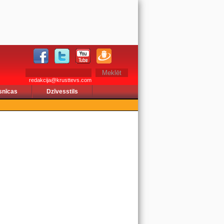
redakcija@krusttevs.com
snīcas
Dzīvesstils