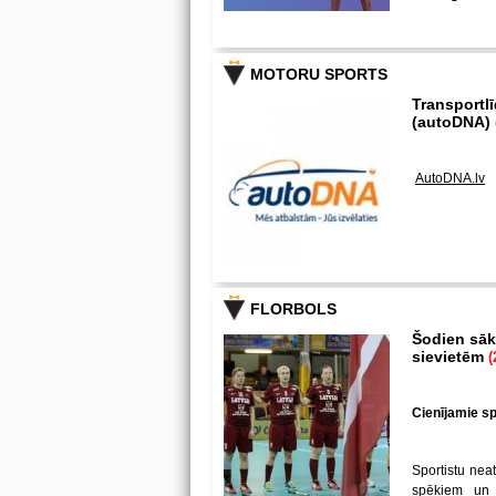
MOTORU SPORTS
Transportl
(autoDNA)
AutoDNA.lv
FLORBOLS
Šodien sākā
sievietēm
(
Cienījamie spē
Sportistu neat
spēkiem un