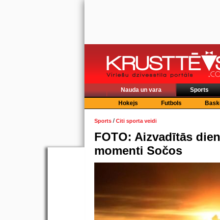
Nauda un vara
Sports
Hokejs
Futbols
Bask
/
Sports
Citi sporta veidi
FOTO: Aizvadītās diena
momenti Sočos