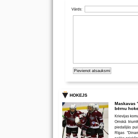
Vārds:
HOKEJS
Maskavas "
bērnu hoke
Krievijas kom
Omskā triumf
piedalījās p
Rīgas "Dina