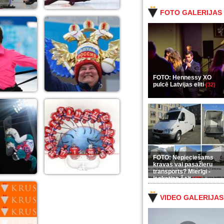
FOTO GALERIJAS
FOTO: Hennessy XO
pulcē Latvijas eliti
(32)
FOTO: Nepieciešams
kravas vai pasažieru
transports? Mierīgi -
ieskaties šeit
(35)
VIDEO GALERIJAS