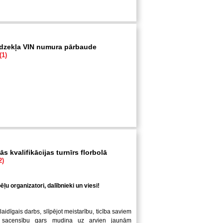
īdzekļa VIN numura pārbaude
(1)
s kvalifikācijas turnīrs florbolā
2)
ļu organizatori, dalībnieki un viesi!
laidīgais darbs, slīpējot meistarību, ticība saviem
 sacensību gars mudina uz arvien jaunām