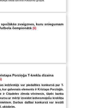
pēdējā vietā turnīra Rietumu grupā.
 spožākās zvaigznes, kuru sniegumam
i futbola čempionātā
(6)
ristapa Porziņģa T-krekla dizaina
5)
jas iedzīvotājs var piedalīties konkursā par T-
u, kur galvenais elements ir Kristaps Porziņģis.
 ir Citadeles zīmola vēstnesis, tāpēc banka
kursu ar mērķi izveidot iedvesmojošu krekliņu
niekiem. Darbus dalībai konkursā var iesūtīt
0. oktobrim.