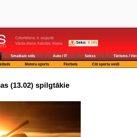
Ceturtdiena, 6. augusts
Seko:
8 185
Vārda diena: Askolds, Aisma
Smalkais stils
Auto / IT
Sekss
Tūrisms / Vie
etbols
Motoru sports
Florbols
Citi sporta veidi
s (13.02) spilgtākie