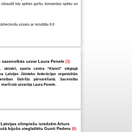
us izbaudīt īstu spēles garšu, komandas spēku un
pārliecinošu uzvaru ar rezultātu 9:0
 sacensībās uzvar Laura Penele
(3)
. oktobrī, sporta centra “Kleisti” slēgtajā
a Latvijas Jātnieku federācijas organizētās
ensības šķēršļu pārvarēšanā. Sacensību
ā maršrutā uzvarēja Laura Penele.
 Latvijas olimpiešu izredzēm Arturs
autā bijušo vieglatlētu Gunti Pederu
(6)