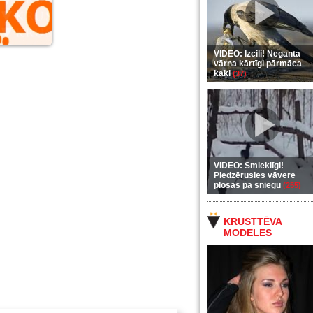
VIDEO: Izcili! Neganta
vārna kārtīgi pārmāca
kaķi
(37)
VIDEO: Smieklīgi!
Piedzērusies vāvere
plosās pa sniegu
(255)
KRUSTTĒVA
MODELES