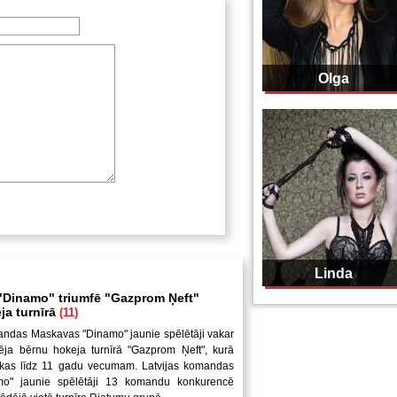
Olga
Linda
Dinamo" triumfē "Gazprom Ņeft"
ja turnīrā
(11)
andas Maskavas "Dinamo" jaunie spēlētāji vakar
ēja bērnu hokeja turnīrā "Gazprom Ņeft", kurā
uikas līdz 11 gadu vecumam. Latvijas komandas
mo" jaunie spēlētāji 13 komandu konkurencē