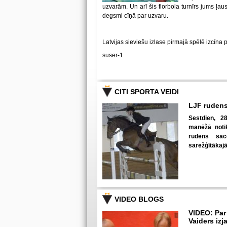
uzvarām. Un arī šis florbola turnīrs jums ļa
degsmi cīņā par uzvaru.
Latvijas sieviešu izlase pirmajā spēlē izcīna 
suser-1
CITI SPORTA VEIDI
LJF rudens
Sestdien, 28
manēžā notik
rudens sac
sarežģītākaj
VIDEO BLOGS
VIDEO: Par
Vaiders izj