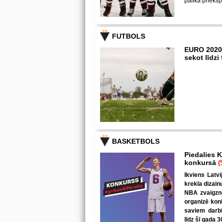
palika priekš
FUTBOLS
EURO 2020
sekot līdz
BASKETBOLS
Piedalies K
konkursā
(
Ikviens Latvi
krekla dizain
NBA zvaigzne
organizē kon
saviem darbi
līdz šī gada 3