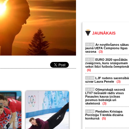
JAUNĀKAIS
06:45
Ar novēlošanos sākas
jaunā UEFA Čempionu līgas
sezona
(3)
16:23
EURO 2020 spožākās
zvaigznes, kuru sniegumam
sekot līdzi futbola čempionā
(6)
17:09
LJF rudens sacensībā
uzvar Laura Penele
(3)
14:48
Olimpiskajā sezonā
LTV7 tiešraidē rādīs visus
Pasaules kausa izcīņas
posmus bobslejā un
skeletonā
(3)
14:49
Piedalies Kristapa
Porziņģa T-krekla dizaina
konkursā
(5)