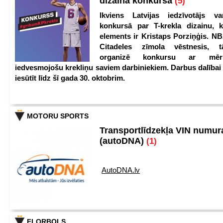
dizaina konkursā
(5)
Ikviens Latvijas iedzīvotājs var
konkursā par T-krekla dizainu, k
elements ir Kristaps Porziņģis. NB
Citadeles zīmola vēstnesis, 
organizē konkursu ar mērķ
iedvesmojošu krekliņu saviem darbiniekiem. Darbus dalībai
iesūtīt līdz šī gada 30. oktobrim.
MOTORU SPORTS
Transportlīdzekļa VIN numu
(autoDNA)
(1)
AutoDNA.lv
FLORBOLS