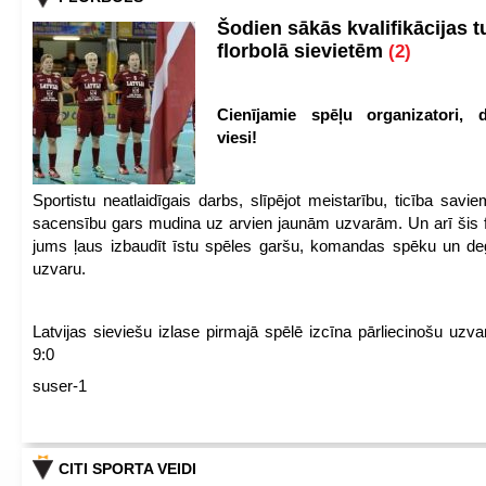
Šodien sākās kvalifikācijas t
florbolā sievietēm
(2)
Cienījamie spēļu organizatori, d
viesi!
Sportistu neatlaidīgais darbs, slīpējot meistarību, ticība sav
sacensību gars mudina uz arvien jaunām uzvarām. Un arī šis fl
jums ļaus izbaudīt īstu spēles garšu, komandas spēku un de
uzvaru.
Latvijas sieviešu izlase pirmajā spēlē izcīna pārliecinošu uzva
9:0
suser-1
CITI SPORTA VEIDI