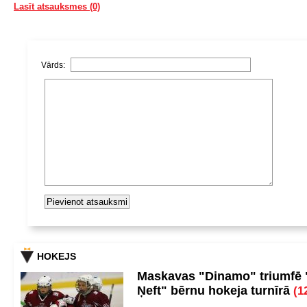
Lasīt atsauksmes (0)
Vārds:
HOKEJS
Maskavas "Dinamo" triumfē
Ņeft" bērnu hokeja turnīrā
(1