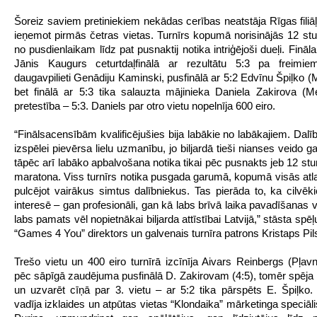
Šoreiz saviem pretiniekiem nekādas cerības neatstāja Rīgas filiāļ
ieņemot pirmās četras vietas. Turnīrs kopumā norisinājās 12 stu
no pusdienlaikam līdz pat pusnaktij notika intriģējoši dueļi. Fināl
Jānis Kaugurs ceturtdaļfinālā ar rezultātu 5:3 pa freimie
daugavpilieti Genādiju Kaminski, pusfinālā ar 5:2 Edvīnu Špiļko (M
bet finālā ar 5:3 tika salauzta mājinieka Daniela Zakirova (Me
pretestība – 5:3. Daniels par otro vietu nopelnīja 600 eiro.
“Finālsacensībām kvalificējušies bija labākie no labākajiem. Dalīb
izspēlei pievērsa lielu uzmanību, jo biljardā tieši nianses veido ga
tāpēc arī labāko apbalvošana notika tikai pēc pusnakts jeb 12 stu
maratona. Viss turnīrs notika pusgada garumā, kopumā visās atl
pulcējot vairākus simtus dalībniekus. Tas pierāda to, ka cilvēki
interesē – gan profesionāli, gan kā labs brīvā laika pavadīšanas v
labs pamats vēl nopietnākai biljarda attīstībai Latvijā,” stāsta spēļ
“Games 4 You” direktors un galvenais turnīra patrons Kristaps Pil
Trešo vietu un 400 eiro turnīrā izcīnīja Aivars Reinbergs (Pļavni
pēc sāpīgā zaudējuma pusfinālā D. Zakirovam (4:5), tomēr spēja re
un uzvarēt cīņā par 3. vietu – ar 5:2 tika pārspēts E. Špiļk
vadīja izklaides un atpūtas vietas “Klondaika” mārketinga speciāl