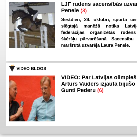
LJF rudens sacensībās uzva
Penele
(3)
Sestdien, 28. oktobrī, sporta cen
slēgtajā manēžā notika Latvij
federācijas organizētās ruden
šķēršļu pārvarēšanā. Sacensību s
maršrutā uzvarēja Laura Penele.
VIDEO BLOGS
VIDEO: Par Latvijas olimpie
Arturs Vaiders izjautā bijušo 
Gunti Pederu
(6)