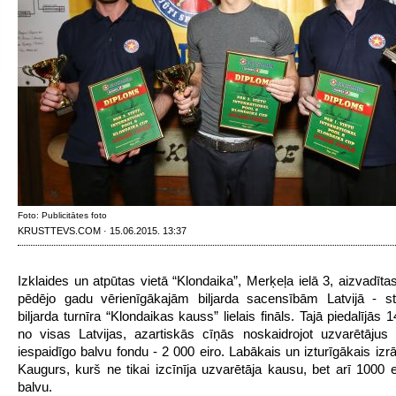
Foto: Publicitātes foto
KRUSTTEVS.COM · 15.06.2015. 13:37
Izklaides un atpūtas vietā “Klondaika”, Merķeļa ielā 3, aizvadīta
pēdējo gadu vērienīgākajām biljarda sacensībām Latvijā - st
biljarda turnīra “Klondaikas kauss” lielais fināls. Tajā piedalījās 1
no visas Latvijas, azartiskās cīņās noskaidrojot uzvarētājus
iespaidīgo balvu fondu - 2 000 eiro. Labākais un izturīgākais izr
Kaugurs, kurš ne tikai izcīnīja uzvarētāja kausu, bet arī 1000 
balvu.