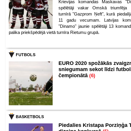
Krievijas komandas Maskavas "Di
spēlētāji vakar Omskā triumfēja 
turnīrā "Gazprom Ņeft", kurā piedalīj
11 gadu vecumam. Latvijas kom
"Dinamo" jaunie spēlētāji 13 koman
palika priekšpēdējā vietā turnīra Rietumu grupā.
FUTBOLS
EURO 2020 spožākās zvaigzn
sniegumam sekot līdzi futbo
čempionātā
(6)
BASKETBOLS
Piedalies Kristapa Porziņģa 