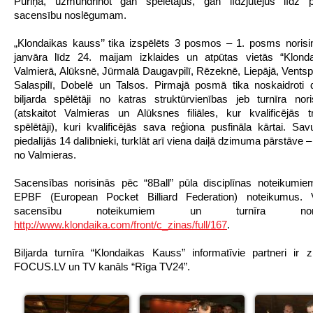
Puriņa, uzmundrinot gan spēlētājus, gan līdzjutējus līdz
sacensību noslēgumam.
„Klondaikas kauss’’ tika izspēlēts 3 posmos – 1. posms norisi
janvāra līdz 24. maijam izklaides un atpūtas vietās “Klonda
Valmierā, Alūksnē, Jūrmalā Daugavpilī, Rēzeknē, Liepājā, Ventspil
Salaspilī, Dobelē un Talsos. Pirmajā posmā tika noskaidroti d
biljarda spēlētāji no katras struktūrvienības jeb turnīra nor
(atskaitot Valmieras un Alūksnes filiāles, kur kvalificējās t
spēlētāji), kuri kvalificējās sava reģiona pusfināla kārtai. Savu
piedalījās 14 dalībnieki, turklāt arī viena daiļā dzimuma pārstāve –
no Valmieras.
Sacensības norisinās pēc “8Ball” pūla disciplīnas noteikumiem
EPBF (European Pocket Billiard Federation) noteikumus. 
sacensību noteikumiem un turnīra no
http://www.klondaika.com/front/c_zinas/full/167
.
Biljarda turnīra “Klondaikas Kauss” informatīvie partneri ir z
FOCUS.LV un TV kanāls “Rīga TV24”.