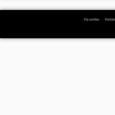
Par portālu
·
Redakc