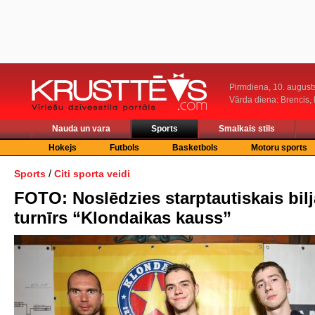
Pirmdiena, 10. august
Vārda diena: Brencis, 
Nauda un vara
Sports
Smalkais stils
Hokejs
Futbols
Basketbols
Motoru sports
/
Sports
Citi sporta veidi
FOTO: Noslēdzies starptautiskais bil
turnīrs “Klondaikas kauss”