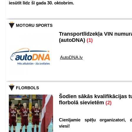
iesūtīt līdz šī gada 30. oktobrim.
MOTORU SPORTS
Transportlīdzekļa VIN numu
(autoDNA)
(1)
AutoDNA.lv
FLORBOLS
Šodien sākās kvalifikācijas t
florbolā sievietēm
(2)
Cienījamie spēļu organizatori, d
viesi!