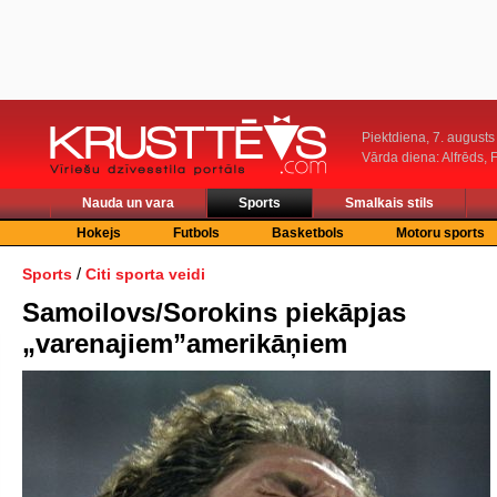
Piektdiena, 7. augusts
Vārda diena: Alfrēds, 
Nauda un vara
Sports
Smalkais stils
Hokejs
Futbols
Basketbols
Motoru sports
/
Sports
Citi sporta veidi
Samoilovs/Sorokins piekāpjas
„varenajiem”amerikāņiem