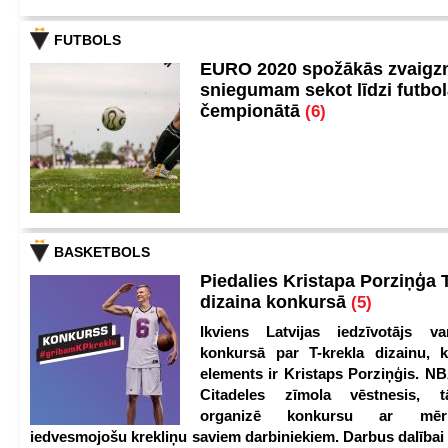
FUTBOLS
EURO 2020 spožākās zvaigzn
sniegumam sekot līdzi futbo
čempionātā
(6)
BASKETBOLS
Piedalies Kristapa Porziņģa 
dizaina konkursā
(5)
Ikviens Latvijas iedzīvotājs var
konkursā par T-krekla dizainu, k
elements ir Kristaps Porziņģis. NB
Citadeles zīmola vēstnesis, 
organizē konkursu ar mērķ
iedvesmojošu krekliņu saviem darbiniekiem. Darbus dalībai