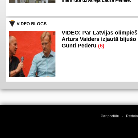
maršrutā uzvarēja Laura Penele.
VIDEO BLOGS
VIDEO: Par Latvijas olimpie
Arturs Vaiders izjautā bijušo 
Gunti Pederu
(6)
Par portālu
·
Redakc