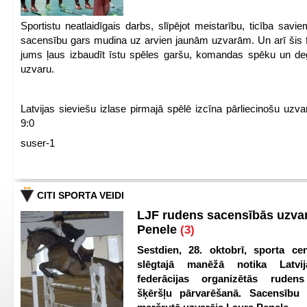
Sportistu neatlaidīgais darbs, slīpējot meistarību, ticība sav
sacensību gars mudina uz arvien jaunām uzvarām. Un arī šis fl
jums ļaus izbaudīt īstu spēles garšu, komandas spēku un de
uzvaru.
Latvijas sieviešu izlase pirmajā spēlē izcīna pārliecinošu uzva
9:0
suser-1
CITI SPORTA VEIDI
LJF rudens sacensībās uzva
Penele
(3)
Sestdien, 28. oktobrī, sporta cen
slēgtajā manēžā notika Latvij
federācijas organizētās ruden
šķēršļu pārvarēšanā. Sacensību s