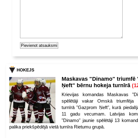
HOKEJS
Maskavas "Dinamo" triumfē
Ņeft" bērnu hokeja turnīrā
(1
Krievijas komandas Maskavas "Di
spēlētāji vakar Omskā triumfēja 
turnīrā "Gazprom Ņeft", kurā piedalīj
11 gadu vecumam. Latvijas kom
"Dinamo" jaunie spēlētāji 13 koman
palika priekšpēdējā vietā turnīra Rietumu grupā.