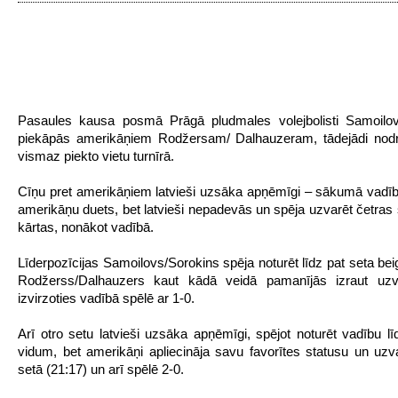
Pasaules kausa posmā Prāgā pludmales volejbolisti Samoilov
piekāpās amerikāņiem Rodžersam/ Dalhauzeram, tādejādi nodr
vismaz piekto vietu turnīrā.
Cīņu pret amerikāņiem latvieši uzsāka apņēmīgi – sākumā vadībā
amerikāņu duets, bet latvieši nepadevās un spēja uzvarēt četras
kārtas, nonākot vadībā.
Līderpozīcijas Samoilovs/Sorokins spēja noturēt līdz pat seta be
Rodžerss/Dalhauzers kaut kādā veidā pamanījās izraut uzv
izvirzoties vadībā spēlē ar 1-0.
Arī otro setu latvieši uzsāka apņēmīgi, spējot noturēt vadību lī
vidum, bet amerikāņi apliecināja savu favorītes statusu un uzva
setā (21:17) un arī spēlē 2-0.