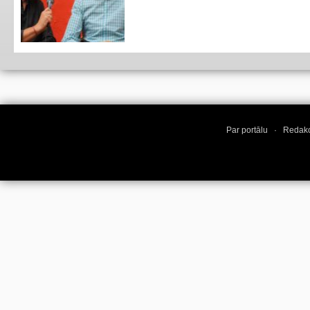
Par portālu
·
Redakc