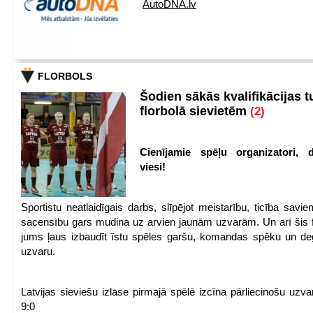
AutoDNA.lv
FLORBOLS
Šodien sākās kvalifikācijas t
florbolā sievietēm
(2)
Cienījamie spēļu organizatori, d
viesi!
Sportistu neatlaidīgais darbs, slīpējot meistarību, ticība sav
sacensību gars mudina uz arvien jaunām uzvarām. Un arī šis fl
jums ļaus izbaudīt īstu spēles garšu, komandas spēku un de
uzvaru.
Latvijas sieviešu izlase pirmajā spēlē izcīna pārliecinošu uzva
9:0