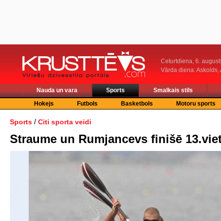
Ceturtdiena, 6. august
Vārda diena: Askolds,
Nauda un vara
Sports
Smalkais stils
Hokejs
Futbols
Basketbols
Motoru sports
/
Sports
Citi sporta veidi
Straume un Rumjancevs finišē 13.vie