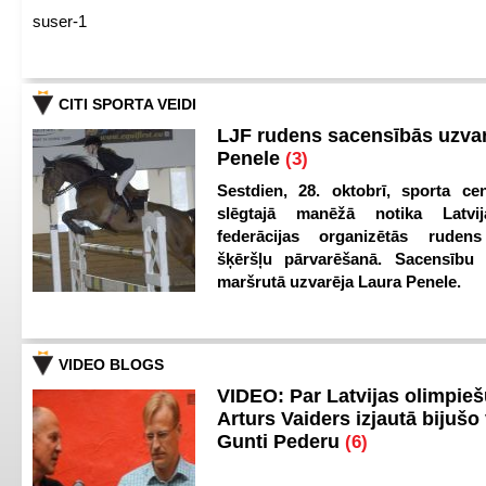
suser-1
CITI SPORTA VEIDI
LJF rudens sacensībās uzva
Penele
(3)
Sestdien, 28. oktobrī, sporta cen
slēgtajā manēžā notika Latvij
federācijas organizētās ruden
šķēršļu pārvarēšanā. Sacensību s
maršrutā uzvarēja Laura Penele.
VIDEO BLOGS
VIDEO: Par Latvijas olimpie
Arturs Vaiders izjautā bijušo 
Gunti Pederu
(6)