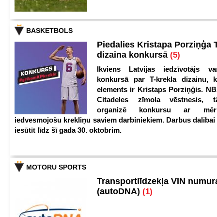
BASKETBOLS
Piedalies Kristapa Porziņģa 
dizaina konkursā
(5)
Ikviens Latvijas iedzīvotājs var
konkursā par T-krekla dizainu, k
elements ir Kristaps Porziņģis. NB
Citadeles zīmola vēstnesis, 
organizē konkursu ar mērķ
iedvesmojošu krekliņu saviem darbiniekiem. Darbus dalībai
iesūtīt līdz šī gada 30. oktobrim.
MOTORU SPORTS
Transportlīdzekļa VIN numu
(autoDNA)
(1)