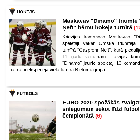
HOKEJS
Maskavas "Dinamo" triumfē
Ņeft" bērnu hokeja turnīrā
(1
Krievijas komandas Maskavas "Di
spēlētāji vakar Omskā triumfēja 
turnīrā "Gazprom Ņeft", kurā piedalīj
11 gadu vecumam. Latvijas kom
"Dinamo" jaunie spēlētāji 13 koman
palika priekšpēdējā vietā turnīra Rietumu grupā.
FUTBOLS
EURO 2020 spožākās zvaigzn
sniegumam sekot līdzi futbo
čempionātā
(6)