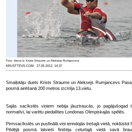
Foto: diena.lv. Krists Straume un Aleksejs Rumjancevs
KRUSTTEVS.COM · 27.05.2012. 14:37
Smaiļotāju duets Krists Straume un Aleksejs Rumjancevs Pasa
posmā airēšanā 200 metros izcīnīja 13.vietu.
Sajās sacīkstēs viņiem nebija jāuztraucās, jo pagājušogad tik
normatīvi, lai varētu piedalīties Londonas Olimpiskajās spēlēs.
Pirmsacīkstēs un pusfinālā viņi ierindojās trešajā vietā, nokļūstot f
Pēdējā posmā latvieši finišēja ceturtajā vietā savā brau