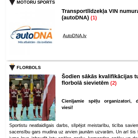
MOTORU SPORTS
Transportlīdzekļa VIN numu
(autoDNA)
(1)
AutoDNA.lv
FLORBOLS
Šodien sākās kvalifikācijas t
florbolā sievietēm
(2)
Cienījamie spēļu organizatori, d
viesi!
Sportistu neatlaidīgais darbs, slīpējot meistarību, ticība sav
sacensību gars mudina uz arvien jaunām uzvarām. Un arī šis fl