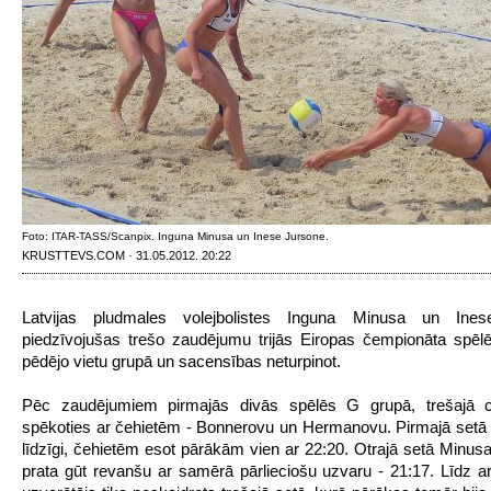
Foto: ITAR-TASS/Scanpix. Inguna Minusa un Inese Jursone.
KRUSTTEVS.COM · 31.05.2012. 20:22
Latvijas pludmales volejbolistes Inguna Minusa un Ine
piedzīvojušas trešo zaudējumu trijās Eiropas čempionāta spēl
pēdējo vietu grupā un sacensības neturpinot.
Pēc zaudējumiem pirmajās divās spēlēs G grupā, trešajā 
spēkoties ar čehietēm - Bonnerovu un Hermanovu. Pirmajā setā p
līdzīgi, čehietēm esot pārākām vien ar 22:20. Otrajā setā Minusa
prata gūt revanšu ar samērā pārlieciošu uzvaru - 21:17. Līdz ar