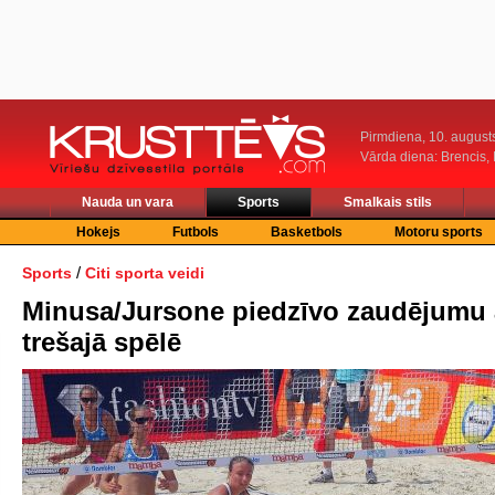
Pirmdiena, 10. august
Vārda diena: Brencis, 
Nauda un vara
Sports
Smalkais stils
Hokejs
Futbols
Basketbols
Motoru sports
/
Sports
Citi sporta veidi
Minusa/Jursone piedzīvo zaudējumu 
trešajā spēlē