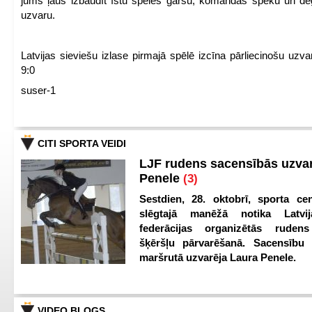
jums ļaus izbaudīt īstu spēles garšu, komandas spēku un de
uzvaru.
Latvijas sieviešu izlase pirmajā spēlē izcīna pārliecinošu uzva
9:0
suser-1
CITI SPORTA VEIDI
LJF rudens sacensībās uzva
Penele
(3)
Sestdien, 28. oktobrī, sporta cen
slēgtajā manēžā notika Latvij
federācijas organizētās ruden
šķēršļu pārvarēšanā. Sacensību s
maršrutā uzvarēja Laura Penele.
VIDEO BLOGS