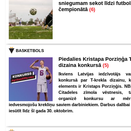
sniegumam sekot līdzi futbo
čempionātā
(6)
BASKETBOLS
Piedalies Kristapa Porziņģa 
dizaina konkursā
(5)
Ikviens Latvijas iedzīvotājs var
konkursā par T-krekla dizainu, k
elements ir Kristaps Porziņģis. NB
Citadeles zīmola vēstnesis, 
organizē konkursu ar mērķ
iedvesmojošu krekliņu saviem darbiniekiem. Darbus dalībai
iesūtīt līdz šī gada 30. oktobrim.