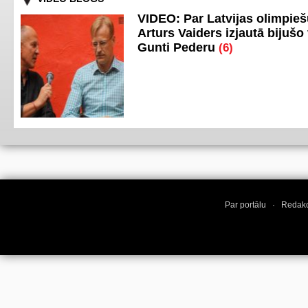
VIDEO: Par Latvijas olimpie
Arturs Vaiders izjautā bijušo 
Gunti Pederu
(6)
Par portālu
·
Redakc