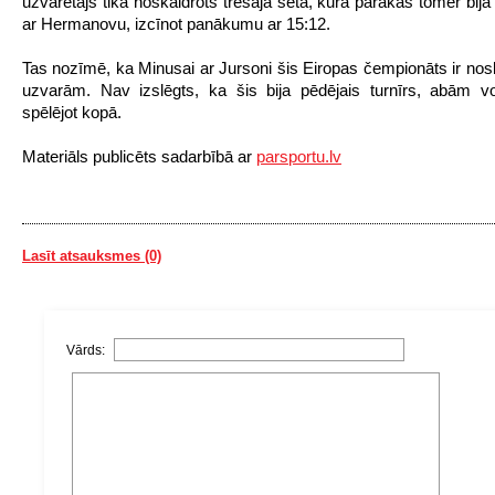
uzvarētājs tika noskaidrots trešajā setā, kurā pārākas tomēr bij
ar Hermanovu, izcīnot panākumu ar 15:12.
Tas nozīmē, ka Minusai ar Jursoni šis Eiropas čempionāts ir nos
uzvarām. Nav izslēgts, ka šis bija pēdējais turnīrs, abām vo
spēlējot kopā.
Materiāls publicēts sadarbībā ar
parsportu.lv
Lasīt atsauksmes (0)
Vārds: