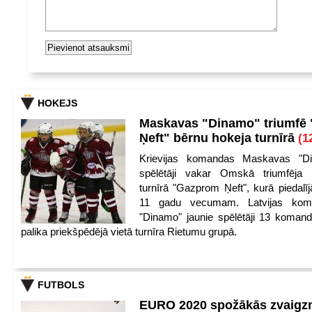
HOKEJS
Maskavas "Dinamo" triumfē
Ņeft" bērnu hokeja turnīrā
(1
Krievijas komandas Maskavas "Di
spēlētāji vakar Omskā triumfēja 
turnīrā "Gazprom Ņeft", kurā piedalīj
11 gadu vecumam. Latvijas kom
"Dinamo" jaunie spēlētāji 13 koman
palika priekšpēdējā vietā turnīra Rietumu grupā.
FUTBOLS
EURO 2020 spožākās zvaigzn