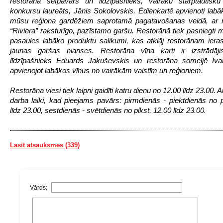
restorāna šefpavārs un līdzīpašnieks, vairāku starptautisku 
konkursu laureāts, Jānis Sokolovskis. Ēdienkartē apvienoti labāk
mūsu reģiona gardēžiem saprotamā pagatavošanas veidā, ar 
“Riviera” raksturīgo, pazīstamo garšu. Restorānā tiek pasniegti
pasaules labāko produktu salikumi, kas atklāj restorānam ieras
jaunas garšas nianses. Restorāna vīna karti ir izstrādājis
līdzīpašnieks Eduards Jakuševskis un restorāna someljē Ivar
apvienojot labākos vīnus no vairākām valstīm un reģioniem.
Restorāna viesi tiek laipni gaidīti katru dienu no 12.00 līdz 23.00. 
darba laiki, kad pieejams pavārs: pirmdienās - piektdienās no p
līdz 23.00, sestdienās - svētdienās no plkst. 12.00 līdz 23.00.
Lasīt atsauksmes (339)
Vārds: