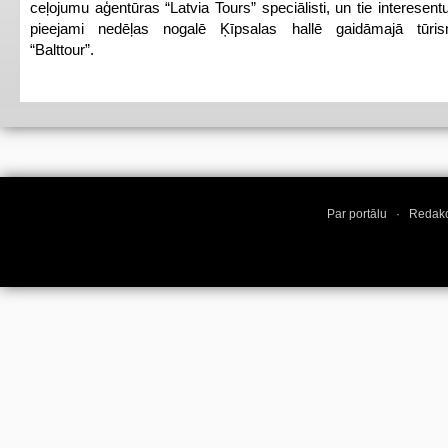
ceļojumu aģentūras “Latvia Tours” speciālisti, un tie interesen
pieejami nedēļas nogalē Ķīpsalas hallē gaidāmajā tūris
“Balttour”.
Par portālu
·
Redakc