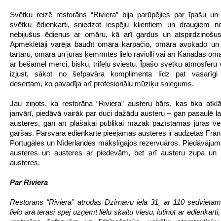
Svētku reizē restorāns “Riviera” bija parūpējies par īpašu u
svētku ēdienkarti, sniedzot iespēju klientiem un draugiem n
nebijušus ēdienus ar omāru, kā arī gardus un atspirdzinošus
Apmeklētāji varēja baudīt omāra karpačio, omāra avokado un
tartaru, omāra un jūras ķemmītes lielo raviolli vai arī Kanādas o
ar bešamel mērci, bisku, trifeļu sviestu. Īpašo svētku atmosfēru 
izjust, sākot no šefpavāra komplimenta līdz pat vasarīgi
desertam, ko pavadīja arī profesionālu mūziķu sniegums.
Jau ziņots, ka restorāna “Riviera” austeru bārs, kas tika atkl
janvārī, piedāvā vairāk par duci dažādu austeru – gan pasaulē l
austeres, gan arī plašākai publikai mazāk pazīstamas jūras ve
garšās. Pārsvarā ēdienkartē pieejamās austeres ir audzētas Franci
Portugāles un Nīderlandes mākslīgajos rezervuāros. Piedāvājumā
austeres un austeres ar piedevām, bet arī austeru zupa un 
austeres.
Par Riviera
Restorāns “Riviera” atrodas Dzirnavu ielā 31, ar 110 sēdviet
lielo āra terasi spēj uzņemt lielu skaitu viesu, lutinot ar ēdienkarti,