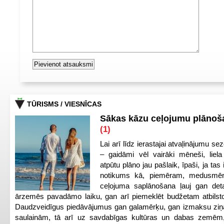
TŪRISMS / VIESNĪCAS
Sākas kāzu ceļojumu plānoša
(1)
Lai arī līdz ierastajai atvaļinājumu se
– gaidāmi vēl vairāki mēneši, liela
atpūtu plāno jau pašlaik, īpaši, ja tas 
notikums kā, piemēram, medusmēne
ceļojuma saplānošana ļauj gan detal
ārzemēs pavadāmo laiku, gan arī piemeklēt budžetam atbilsto
Daudzveidīgus piedāvājumus gan galamērķu, gan izmaksu ziņā 
saulainām, tā arī uz savdabīgas kultūras un dabas zemēm,