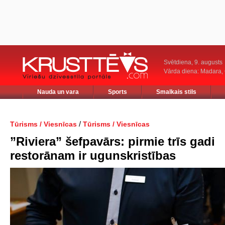
Svētdiena, 9. augusts
Vārda diena: Madara
Nauda un vara
Sports
Smalkais stils
/
Tūrisms / Viesnīcas
Tūrisms / Viesnīcas
”Riviera” šefpavārs: pirmie trīs gadi
restorānam ir ugunskristības