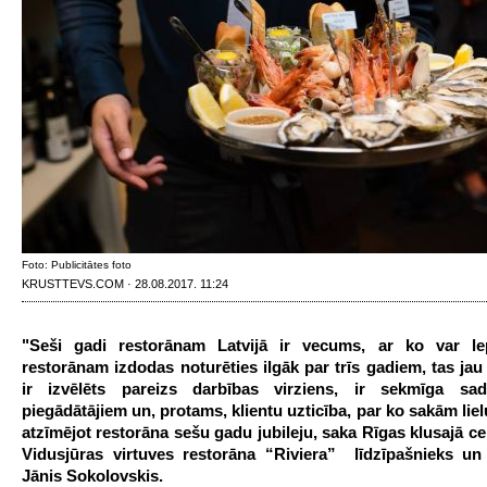
Foto: Publicitātes foto
KRUSTTEVS.COM · 28.08.2017. 11:24
"Seši gadi restorānam Latvijā ir vecums, ar ko var le
restorānam izdodas noturēties ilgāk par trīs gadiem, tas jau 
ir izvēlēts pareizs darbības virziens, ir sekmīga sad
piegādātājiem un, protams, klientu uzticība, par ko sakām liel
atzīmējot restorāna sešu gadu jubileju, saka Rīgas klusajā c
Vidusjūras virtuves restorāna “Riviera” līdzīpašnieks un
Jānis Sokolovskis.