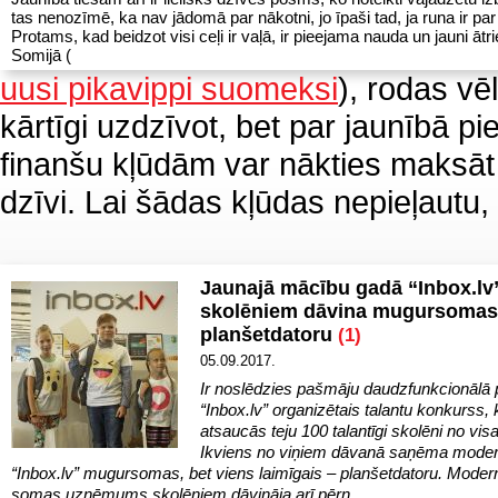
tas nenozīmē, ka nav jādomā par nākotni, jo īpaši tad, ja runa ir pa
Protams, kad beidzot visi ceļi ir vaļā, ir pieejama nauda un jauni ātri
Somijā (
uusi pikavippi suomeksi
), rodas v
kārtīgi uzdzīvot, bet par jaunībā pi
finanšu kļūdām var nākties maksāt
dzīvi. Lai šādas kļūdas nepieļaut
Jaunajā mācību gadā “Inbox.lv
skolēniem dāvina mugursomas
planšetdatoru
(1)
05.09.2017.
Ir noslēdzies pašmāju daudzfunkcionālā 
“Inbox.lv” organizētais talantu konkurss,
atsaucās teju 100 talantīgi skolēni no visa
Ikviens no viņiem dāvanā saņēma mode
“Inbox.lv” mugursomas, bet viens laimīgais – planšetdatoru. Moder
somas uzņēmums skolēniem dāvināja arī pērn.