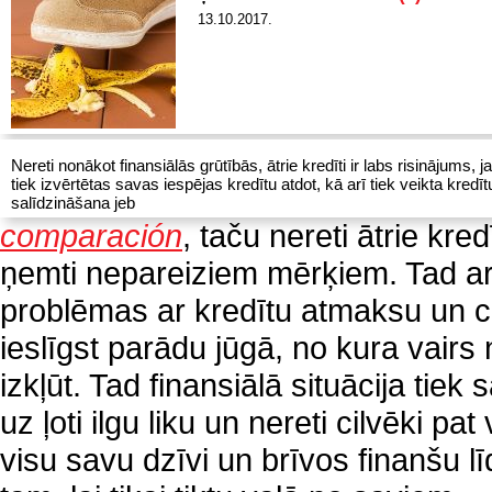
13.10.2017.
Nereti nonākot finansiālās grūtībās, ātrie kredīti ir labs risinājums, 
tiek izvērtētas savas iespējas kredītu atdot, kā arī tiek veikta kredīt
salīdzināšana jeb
comparación
, taču nereti ātrie kredī
ņemti nepareiziem mērķiem. Tad ar
problēmas ar kredītu atmaksu un ci
ieslīgst parādu jūgā, no kura vairs
izkļūt. Tad finansiālā situācija tiek 
uz ļoti ilgu liku un nereti cilvēki pat 
visu savu dzīvi un brīvos finanšu l