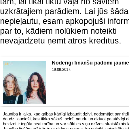
tam, lai tikai tiktu vaļā no saviem
uzkrātajiem parādiem. Lai jūs šāda
nepieļautu, esam apkopojuši inform
par to, kādiem nolūkiem noteikti
nevajadzētu ņemt ātros kredītus.
Noderīgi finanšu padomi jauni
19.09.2017.
Jaunība ir laiks, kad gribas kārtīgi izbaudīt dzīvi, nedomājot par rītdi
daudzi jaunieši, kas tikko sākuši pelnīt naudu un dzīvot patstāvīgi 
beidzot ir iegūta neatkarība un var sākties viņu dzīves skaistākais l
Jaunība tiešām arī ir lielisks dzīves posms, ko noteikti vajadzētu iz