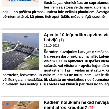
ilustrācijas, vienkāršus un saprotamus
bērniem saistošā veidā parāda piena 
ceļu – no pašiem pirmsākumiem līdz veikalu plauktiem. Svarīgā
bērniem attēlot, kā piens tiek apstrādāts mūsdienīgā ražotnē.
Apceļo 10 leģendām apvītas vi
Latvijā
(1)
25.10.2017.
Šoruden, tuvojoties Latvijas dzimšanas
Narvesen darbinieki aicina mīlēt Latvij
visiem 100 un apmeklēt 10 īpašas vieta
rašanās vai vēsture ir apvīta leģendām
nostāstiem. Tās ir vietas ar stāstu –, k
pārsteidz, iedvesmo un vairo mīlestību uz mūsu zemi, kas ir ti
vēl līdz galam neatklāta, tik skaista un vienlaikus noslēpumaina
cilvēkiem, kas veidojuši šīs vietas vai kļuvuši par daļu no to l
Kādiem nolūkiem nekad nevaja
ņemt ātros kredītus?
(1)