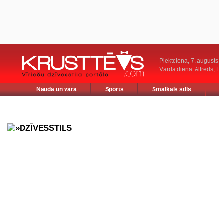
Piektdiena, 7. augusts
Vārda diena: Alfrēds, 
Nauda un vara
Sports
Smalkais stils
DZĪVESSTILS