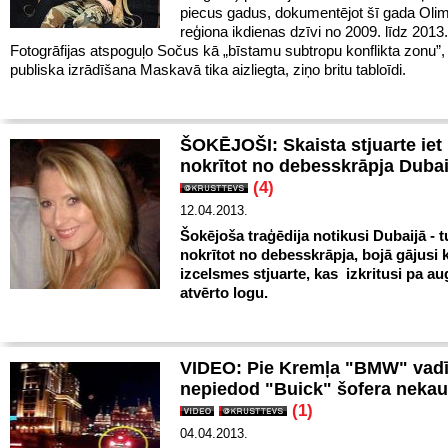
piecus gadus, dokumentējot šī gada Oli
reģiona ikdienas dzīvi no 2009. līdz 201
Fotogrāfijas atspoguļo Sočus kā „bīstamu subtropu konflikta zonu”,
publiska izrādīšana Maskavā tika aizliegta, ziņo britu tabloīdi.
ŠOKĒJOŠI: Skaista stjuarte iet 
nokrītot no debesskrāpja Dubai
(4)
12.04.2013.
Šokējoša traģēdija notikusi Dubaijā - t
nokrītot no debesskrāpja, bojā gājusi 
izcelsmes stjuarte, kas izkritusi pa au
atvērto logu.
VIDEO: Pie Kremļa "BMW" vadī
nepiedod "Buick" šofera neka
(1)
04.04.2013.