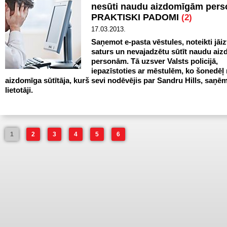
nesūti naudu aizdomīgām per
PRAKTISKI PADOMI
(2)
17.03.2013.
Saņemot e-pasta vēstules, noteikti jāiz
saturs un nevajadzētu sūtīt naudu ai
personām. Tā uzsver Valsts policijā,
iepazīstoties ar mēstulēm, ko šonedēļ
aizdomīga sūtītāja, kurš sevi nodēvējis par Sandru Hills, saņēm
lietotāji.
1
2
3
4
5
6