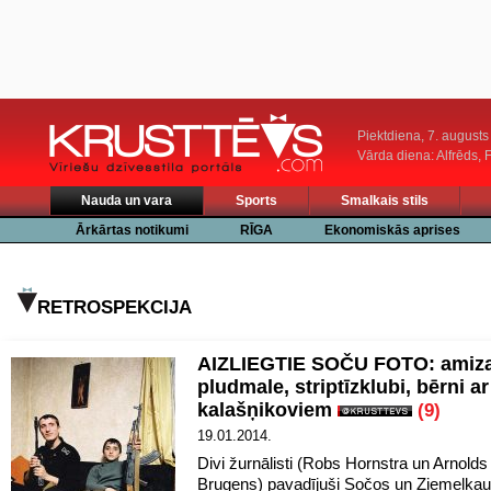
Piektdiena, 7. augusts
Vārda diena: Alfrēds, 
Nauda un vara
Sports
Smalkais stils
Ārkārtas notikumi
RĪGA
Ekonomiskās aprises
RETROSPEKCIJA
AIZLIEGTIE SOČU FOTO: amiz
pludmale, striptīzklubi, bērni ar
kalašņikoviem
(9)
19.01.2014.
Divi žurnālisti (Robs Hornstra un Arnolds
Brugens) pavadījuši Sočos un Ziemeļka