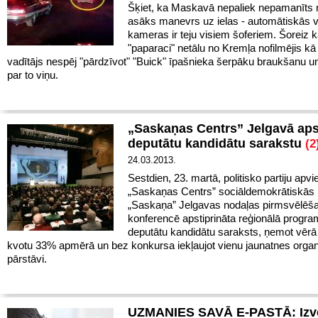
Šķiet, ka Maskavā nepaliek nepamanīts 
asāks manevrs uz ielas - automātiskās 
kameras ir teju visiem šoferiem. Šoreiz k
"paparaci" netālu no Kremļa nofilmējis 
vadītājs nespēj "pārdzīvot" "Buick" īpašnieka šerpāku braukšanu u
par to viņu.
„Saskaņas Centrs” Jelgavā aps
deputātu kandidātu sarakstu
(2
24.03.2013.
Sestdien, 23. martā, politisko partiju apv
„Saskaņas Centrs” sociāldemokrātiskās p
„Saskaņa” Jelgavas nodaļas pirmsvēlēš
konferencē apstiprināta reģionālā progr
deputātu kandidātu saraksts, ņemot vēr
kvotu 33% apmērā un bez konkursa iekļaujot vienu jaunatnes organ
pārstāvi.
UZMANIES SAVĀ E-PASTĀ: Izvē