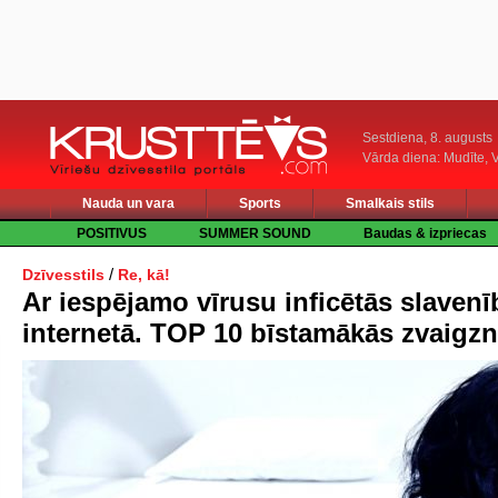
Sestdiena, 8. augusts
Vārda diena: Mudīte, V
Nauda un vara
Sports
Smalkais stils
POSITIVUS
SUMMER SOUND
Baudas & izpriecas
/
Dzīvesstils
Re, kā!
Ar iespējamo vīrusu inficētās slavenī
internetā. TOP 10 bīstamākās zvaigz