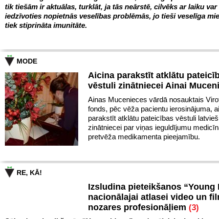
tik tiešām ir aktuālas, turklāt, ja tās neārstē, cilvēks ar laiku var
iedzīvoties nopietnās veselības problēmās, jo tieši veselīga mie
tiek stiprināta imunitāte.
MODE
Aicina parakstīt atklātu pateicī
vēstuli zinātniecei Ainai Mucen
Ainas Mucenieces vārdā nosauktais Virot
fonds, pēc vēža pacientu ierosinājuma, a
parakstīt atklātu pateicības vēstuli latvie
zinātniecei par viņas ieguldījumu medicīn
pretvēža medikamenta pieejamību.
RE, KĀ!
Izsludina pieteikšanos “Young
nacionālajai atlasei video un fi
nozares profesionāļiem
(3)