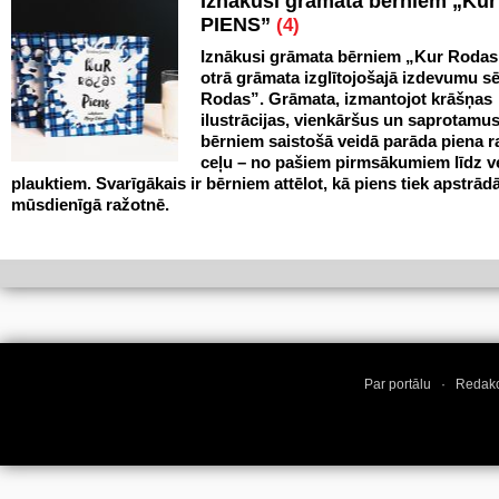
Iznākusi grāmata bērniem „Ku
PIENS”
(4)
Iznākusi grāmata bērniem „Kur Rodas
otrā grāmata izglītojošajā izdevumu sē
Rodas”. Grāmata, izmantojot krāšņas
ilustrācijas, vienkāršus un saprotamus
bērniem saistošā veidā parāda piena 
ceļu – no pašiem pirmsākumiem līdz v
plauktiem. Svarīgākais ir bērniem attēlot, kā piens tiek apstrād
mūsdienīgā ražotnē.
Par portālu
·
Redakc