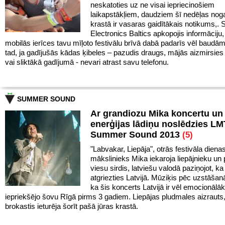
neskatoties uz ne visai iepriecinošiem
laikapstākļiem, daudziem šī nedēļas noga
krastā ir vasaras gaidītākais notikums,
Electronics Baltics apkopojis informāciju,
mobilās ierīces tavu mīļoto festivālu brīvā dabā padarīs vēl baudā
tad, ja gadījušās kādas ķibeles – pazudis draugs, mājās aizmirsies 
vai sliktākā gadījumā - nevari atrast savu telefonu.
SUMMER SOUND
Ar grandiozu Mika koncertu un 
enerģijas lādiņu noslēdzies LM
Summer Sound 2013
(5)
"Labvakar, Liepāja", otrās festivāla diena
mākslinieks Mika iekaroja liepājnieku un 
viesu sirdis, latviešu valodā paziņojot, ka 
atgriezties Latvijā. Mūziķis pēc uzstāšan
ka šis koncerts Latvijā ir vēl emocionālā
iepriekšējo šovu Rīgā pirms 3 gadiem. Liepājas pludmales aizrauts
brokastis ieturēja šorīt pašā jūras krastā.