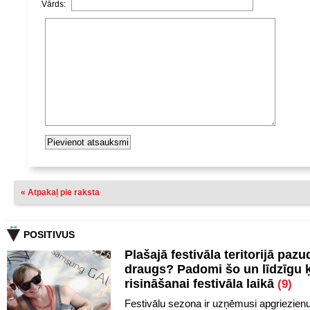
Vārds:
« Atpakaļ pie raksta
POSITIVUS
Plašajā festivāla teritorijā pazu
draugs? Padomi šo un līdzīgu 
risināšanai festivāla laikā
(9)
Festivālu sezona ir uzņēmusi apgriezien