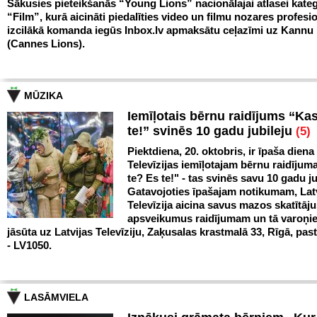
Sākusies pieteikšanās “Young Lions” nacionālajai atlasei kateg
“Film”, kurā aicināti piedalīties video un filmu nozares profesio
izcilākā komanda iegūs Inbox.lv apmaksātu ceļazīmi uz Kann
(Cannes Lions).
MŪZIKA
Iemīļotais bērnu raidījums “Ka
te!” svinēs 10 gadu jubileju
(5)
Piektdiena, 20. oktobris, ir īpaša diena
Televīzijas iemīļotajam bērnu raidīju
te? Es te!" - tas svinēs savu 10 gadu ju
Gatavojoties īpašajam notikumam, Lat
Televīzija aicina savus mazos skatītāju
apsveikumus raidījumam un tā varoņi
jāsūta uz Latvijas Televīziju, Zaķusalas krastmalā 33, Rīgā, pas
- LV1050.
LASĀMVIELA