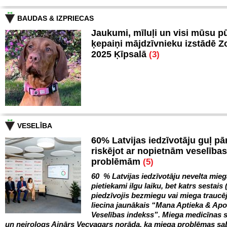
BAUDAS & IZPRIECAS
Jaukumi, mīluļi un visi mūsu p
ķepaiņi mājdzīvnieku izstādē 
2025 Ķīpsalā
(3)
VESELĪBA
60% Latvijas iedzīvotāju guļ pā
riskējot ar nopietnām veselības
problēmām
(5)
60 % Latvijas iedzīvotāju nevelta mie
pietiekami ilgu laiku, bet katrs sestais 
piedzīvojis bezmiegu vai miega trauc
liecina jaunākais “Mana Aptieka & Ap
Veselības indekss”. Miega medicīnas s
un neirologs Ainārs Vecvagars norāda, ka miega problēmas sa