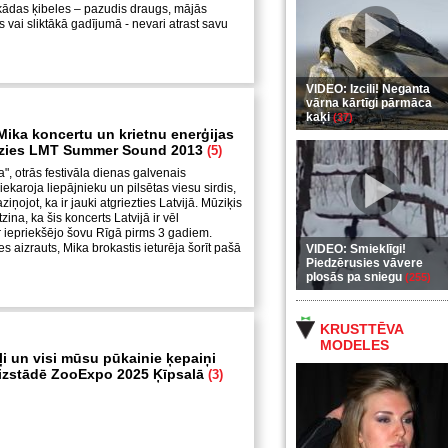
 kādas ķibeles – pazudis draugs, mājās
s vai sliktākā gadījumā - nevari atrast savu
VIDEO: Izcili! Neganta
vārna kārtīgi pārmāca
kaķi
(37)
Mika koncertu un krietnu enerģijas
dzies LMT Summer Sound 2013
(5)
", otrās festivāla dienas galvenais
ekaroja liepājnieku un pilsētas viesu sirdis,
iņojot, ka ir jauki atgriezties Latvijā. Mūziķis
ina, ka šis koncerts Latvijā ir vēl
 iepriekšējo šovu Rīgā pirms 3 gadiem.
s aizrauts, Mika brokastis ieturēja šorīt pašā
VIDEO: Smieklīgi!
Piedzērusies vāvere
plosās pa sniegu
(255)
KRUSTTĒVA
MODELES
ļi un visi mūsu pūkainie ķepaiņi
 izstādē ZooExpo 2025 Ķīpsalā
(3)