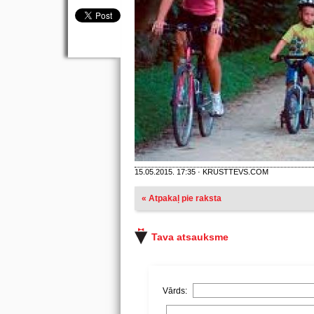
15.05.2015. 17:35 · KRUSTTEVS.COM
« Atpakaļ pie raksta
Tava atsauksme
Vārds: