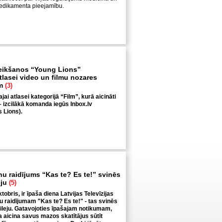
medikamenta pieejamību.
teikšanos “Young Lions”
tlasei video un filmu nozares
em
(3)
i atlasei kategorijā “Film”, kurā aicināti
 – izcilākā komanda iegūs Inbox.lv
 Lions).
nu raidījums “Kas te? Es te!” svinēs
eju
(5)
tobris, ir īpaša diena Latvijas Televīzijas
u raidījumam "Kas te? Es te!" - tas svinēs
ileju. Gatavojoties īpašajam notikumam,
ja aicina savus mazos skatītājus sūtīt