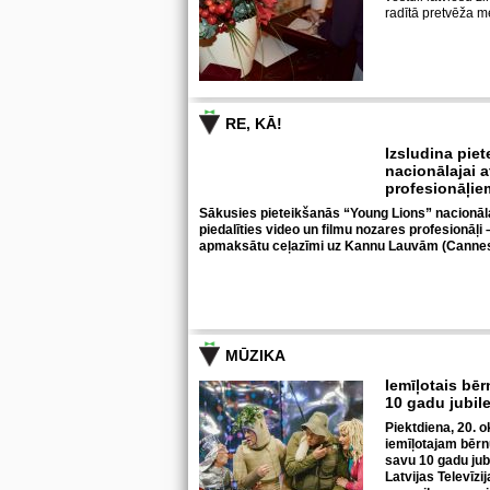
radītā pretvēža 
RE, KĀ!
Izsludina pie
nacionālajai a
profesionāļi
Sākusies pieteikšanās “Young Lions” nacionālaja
piedalīties video un filmu nozares profesionāļi
apmaksātu ceļazīmi uz Kannu Lauvām (Cannes
MŪZIKA
Iemīļotais bēr
10 gadu jubil
Piektdiena, 20. ok
iemīļotajam bērn
savu 10 gadu jub
Latvijas Televīzi