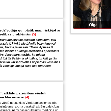
Olga
edzīvotāju guļ pārāk maz, riskējot ar
selības problēmām
(5)
dzīvotāju nevelta miegam pietiekami ilgu
sestais (17 %) ir piedzīvojis bezmiegu vai
s, liecina jaunākais “Mana Aptieka &
as indekss”. Miega medicīnas speciālists
nārs Vecvagars norāda, ka miega
ībā tik tiešām ir aktuālas, turklāt, ja tās
ar laiku var iedzīvoties nopietnās veselības
ši veselīga miega laikā tiek stiprināta
īt atklātu pateicības vēstuli
inai Muceniecei
(4)
vārdā nosauktais Viroterapijas fonds, pēc
sinājuma, aicina parakstīt atklātu pateicības
zinātniecei par viņas ieguldījumu medicīnā un