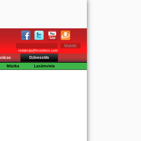
redakcija@krusttevs.com
snīcas
Dzīvesstils
Mūzika
Lasāmviela