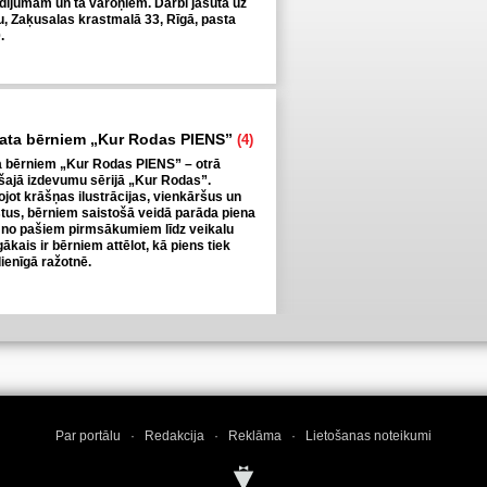
ījumam un tā varoņiem. Darbi jāsūta uz
ju, Zaķusalas krastmalā 33, Rīgā, pasta
.
mata bērniem „Kur Rodas PIENS”
(4)
a bērniem „Kur Rodas PIENS” – otrā
ošajā izdevumu sērijā „Kur Rodas”.
jot krāšņas ilustrācijas, vienkāršus un
tus, bērniem saistošā veidā parāda piena
 no pašiem pirmsākumiem līdz veikalu
ākais ir bērniem attēlot, kā piens tiek
enīgā ražotnē.
Par portālu
·
Redakcija
·
Reklāma
·
Lietošanas noteikumi