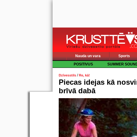
Nauda un vara
Sports
POSITIVUS
SUMMER SOUN
/
Dzīvesstils
Re, kā!
Piecas idejas kā nosv
brīvā dabā