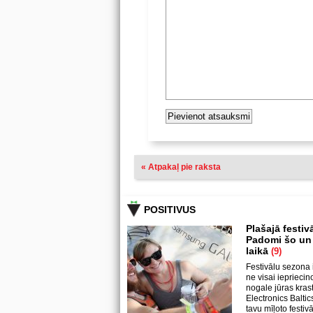
« Atpakaļ pie raksta
POSITIVUS
Plašajā festiv
Padomi šo un l
laikā
(9)
Festivālu sezona 
ne visai ieprieci
nogale jūras kras
Electronics Baltic
tavu mīļoto festi