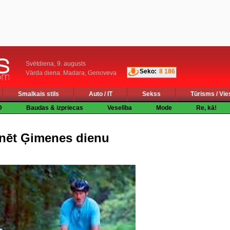
Svētdiena, 9. augusts
Seko:
8 186
Vārda diena: Madara, Genoveva
Smalkais stils
Auto / IT
Sekss
Tūrisms / Vie
D
Baudas & izpriecas
Veselība
Mode
Re, kā!
inēt Ģimenes dienu