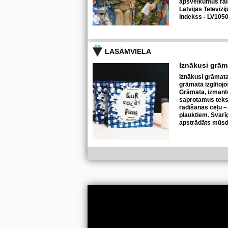
apsveikumus raid
Latvijas Televīzi
indekss - LV1050
LASĀMVIELA
Iznākusi grā
Iznākusi grāmat
grāmata izglītoj
Grāmata, izmanto
saprotamus teks
radīšanas ceļu –
plauktiem. Svarīg
apstrādāts mūsdi