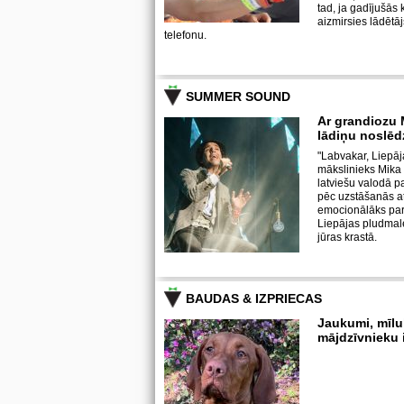
tad, ja gadījušās
aizmirsies lādētāj
telefonu.
SUMMER SOUND
Ar grandiozu 
lādiņu noslē
"Labvakar, Liepāja
mākslinieks Mika i
latviešu valodā paz
pēc uzstāšanās atz
emocionālāks par
Liepājas pludmale
jūras krastā.
BAUDAS & IZPRIECAS
Jaukumi, mīlu
mājdzīvnieku