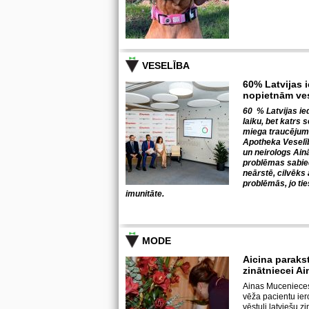
VESELĪBA
60% Latvijas i
nopietnām ve
60 % Latvijas ie
laiku, bet katrs 
miega traucējumu
Apotheka Veselīb
un neirologs Ai
problēmas sabiedr
neārstē, cilvēks 
problēmās, jo tie
imunitāte.
MODE
Aicina parakst
zinātniecei A
Ainas Mucenieces 
vēža pacientu iero
vēstuli latviešu 