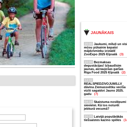
JAUNĀKAIS
20:00
Jaukumi, mīluļi un vis
mūsu pūkainie ķepaiņi
mājdzīvnieku izstādē
ZooExpo 2025 Ķīpsalā
(3)
10:00
Bezmaksas
degustācijas! Izbaudīsim
jaunas, aizraujošas garšas
Riga Food 2025 Ķīpsalā
(2)
14:02
REALSPIEDZIVOJUMS.LV
dāvina Ziemassvētku vecīša
vizīti sagaidot Jauno 2025.
gadu
(7)
04:18
Skaistuma noslēpumi
sievietei. Kā tos noturēt
jebkurā vecumā?
10:25
Latvijā populārākās
tiešsaistes kazino spēles
(1