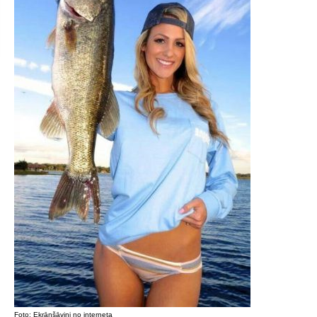
Foto: Ekrānšāviņi no interneta