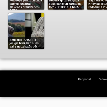
Fotošops palīdz piepildīt
Debešķīgi! 2014. gada
Vājprāta FOT
sapņus un atrast
seksīgākie un karstākie
Krievijas iedz
slavenas draudzenes -
foto - FOTOGALERIJA
radošums ir v
FOTO
neaprakstā
(13)
(9)
Smieklīgi FOTO: Tie
jocīgie brīži, kad suns
vairs neizskatās pēc
suņa
(11)
Par portālu
·
Redakc