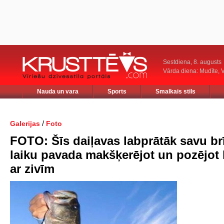
Sestdiena, 8. augusts
Vārda diena: Mudīte, V
Nauda un vara
Sports
Smalkais stils
/
Galerijas
Foto
FOTO: Šīs daiļavas labprātāk savu br
laiku pavada makšķerējot un pozējot
ar zivīm