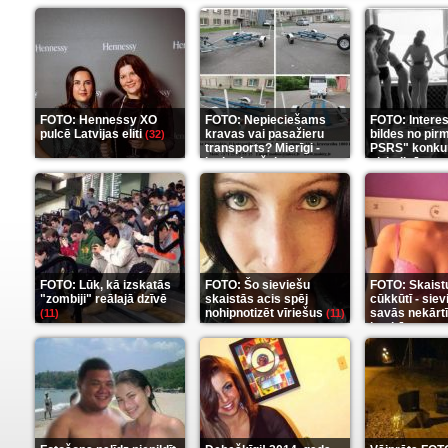
FOTO: Hennessy XO
FOTO: Nepieciešams
FOTO: Intere
pulcē Latvijas eliti
kravas vai pasažieru
bildes no pir
(32)
transports? Mierīgi -
PSRS" konku
ieskaties šeit
aizkulisēm
(35)
(1
FOTO: Lūk, kā izskatās
FOTO: Šo sieviešu
FOTO: Skaist
"zombiji" reālajā dzīvē
skaistās acis spēj
cūkkūtī - sie
nohipnotizēt vīriešus
savās nekārt
(11)
(11)
istabās
(12)