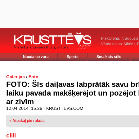
Piektdiena, 7. augusts
Vārda diena: Alfrēds, 
Nauda un vara
Sports
Smalkais stils
/
Galerijas
Foto
FOTO: Šīs daiļavas labprātāk savu br
laiku pavada makšķerējot un pozējot
ar zivīm
12.04.2014. 15:26 · KRUSTTEVS.COM
« Atpakaļ pie raksta
ciiii