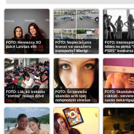
FOTO: Hennessy XO
FOTO: Nepieciešams
FOTO: Interesan
pulcē Latvijas eliti
kravas vai pasažieru
bildes no pirmā 
(32)
transports? Mierīgi -
PSRS" konkursa
ieskaties šeit
aizkulisēm
(35)
(12)
FOTO: Lūk, kā izskatās
FOTO: Šo sieviešu
FOTO: Skaistule
"zombiji" reālajā dzīvē
skaistās acis spēj
cūkkūtī - sieviet
nohipnotizēt vīriešus
savās nekārtīgaj
(11)
(11)
istabās
(12)