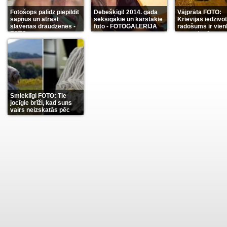
Fotošops palīdz piepildīt
Debešķīgi! 2014. gada
Vājprāta FOTO:
sapņus un atrast
seksīgākie un karstākie
Krievijas iedzīvo
slavenas draudzenes -
foto - FOTOGALERIJA
radošums ir vien
FOTO
neaprakstāms
(13)
(9)
(7
Smieklīgi FOTO: Tie
jocīgie brīži, kad suns
vairs neizskatās pēc
suņa
(11)