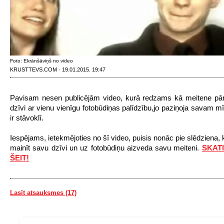
Foto: Ekrānšāviņš no video
KRUSTTEVS.COM · 19.01.2015. 19:47
Pavisam nesen publicējām video, kurā redzams kā meitene pār
dzīvi ar vienu vienīgu fotobūdiņas palīdzību,jo paziņoja savam mī
ir stāvoklī.
Iespējams, ietekmējoties no šī video, puisis nonāc pie slēdziena, 
mainīt savu dzīvi un uz fotobūdiņu aizveda savu meiteni.
SKAT
ŠEIT!
Lasīt atsauksmes (17)