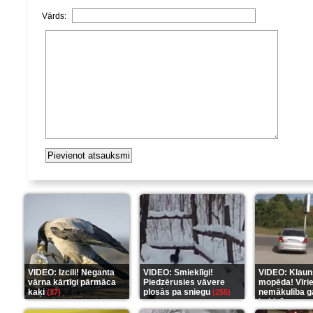
Vārds:
VIDEO: Izcili! Neganta
VIDEO: Smieklīgi!
VIDEO: Klaun
vārna kārtīgi pārmāca
Piedzērusies vāvere
mopēda! Vīri
kaķi
plosās pa sniegu
nemākulība g
(37)
(255)
beidzās ar tr
(289)