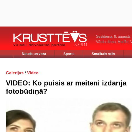
Sestdiena, 8. augusts
Vārda diena: Mudīte, V
Nauda un vara
Sports
Smalkais stils
/
Galerijas
Video
VIDEO: Ko puisis ar meiteni izdarīja
fotobūdiņā?