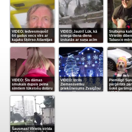
VIDEO: Iedvesmojoši!
VIDEO: Jautri! Lūk, kā
Stulbuma kal
64 gadus vecs vīrs ar
sniega diena diena
Vīrietim diben
kajaku šķērso Atlantijas
izskatās ar suņa acīm
Tabasco mērc
okeānu
(5)
(6)
(7)
VIDEO: Šīs dāmas
VIDEO: Izcils
Piemīlīgi! Sun
smukais dupsis pelna
Ziemassvētku
pārģērbts par
simtiem tūkstošu dolāru
priekšnesums Zvaigžņu
šokē garāmgā
karu stilā
VIDEO
(9)
(7)
(8)
Šausmas! Vīrietis strīda