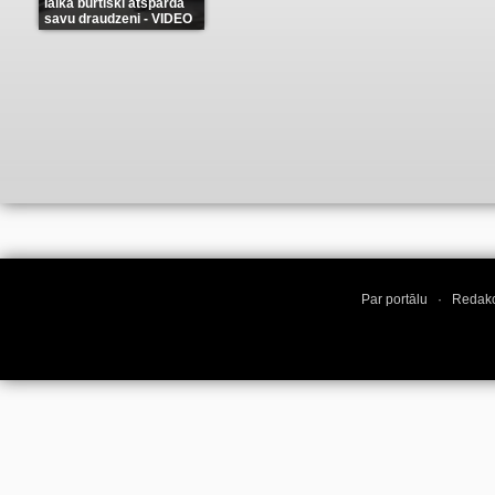
laikā burtiski atspārda
savu draudzeni - VIDEO
(10)
Par portālu
·
Redakc