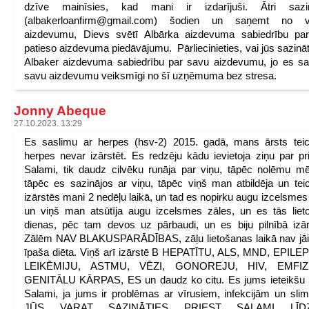
dzīve mainīsies, kad mani ir izdarījuši. Ātri sazin
(albakerloanfirm@gmail.com) šodien un saņemt no v
aizdevumu, Dievs svētī Albārka aizdevuma sabiedrību par
patieso aizdevuma piedāvājumu. Pārliecinieties, vai jūs sazināt
Albaker aizdevuma sabiedrību par savu aizdevumu, jo es 
savu aizdevumu veiksmīgi no šī uzņēmuma bez stresa.
Jonny Abeque
27.10.2023. 13:29
Es saslimu ar herpes (hsv-2) 2015. gadā, mans ārsts tei
herpes nevar izārstēt. Es redzēju kādu ievietoja ziņu par pri
Salami, tik daudz cilvēku runāja par viņu, tāpēc nolēmu mē
tāpēc es sazinājos ar viņu, tāpēc viņš man atbildēja un tei
izārstēs mani 2 nedēļu laikā, un tad es nopirku augu izcelsmes
un viņš man atsūtīja augu izcelsmes zāles, un es tās liet
dienas, pēc tam devos uz pārbaudi, un es biju pilnībā izār
Zālēm NAV BLAKUSPARĀDĪBAS, zāļu lietošanas laikā nav jā
īpaša diēta. Viņš arī izārstē B HEPATĪTU, ALS, MND, EPILE
LEIKĒMIJU, ASTMU, VĒZI, GONOREJU, HIV, EMFIZ
GENITĀLU KĀRPAS, ES un daudz ko citu. Es jums ieteikšu 
Salami, ja jums ir problēmas ar vīrusiem, infekcijām un sli
JŪS VARAT SAZINĀTIES PRIEST SALAMI LĪDZ