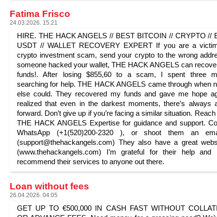
Fatima Frisco
24.03.2026. 15:21
HIRE. THE HACK ANGELS // BEST BITCOIN // CRYPTO // E
USDT // WALLET RECOVERY EXPERT If you are a victim
crypto investment scam, send your crypto to the wrong addr
someone hacked your wallet, THE HACK ANGELS can recover
funds!. After losing $855,60 to a scam, I spent three m
searching for help. THE HACK ANGELS came through when n
else could. They recovered my funds and gave me hope ag
realized that even in the darkest moments, there’s always
forward. Don’t give up if you’re facing a similar situation. Reach
THE HACK ANGELS Expertise for guidance and support. Con
WhatsApp (+1(520)200-2320 ), or shoot them an ema
(support@thehackangels.com) They also have a great webs
(www.thehackangels.com) I’m grateful for their help and 
recommend their services to anyone out there.
Loan without fees
26.04.2026. 04:05
GET UP TO €500,000 IN CASH FAST WITHOUT COLLA