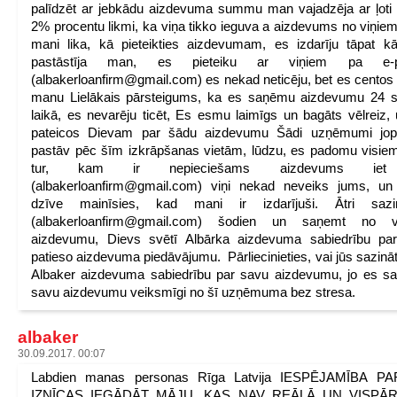
palīdzēt ar jebkādu aizdevuma summu man vajadzēja ar ļot
2% procentu likmi, ka viņa tikko ieguva a aizdevums no viņiem
mani lika, kā pieteikties aizdevumam, es izdarīju tāpat k
pastāstīja man, es pieteiku ar viņiem pa e-p
(albakerloanfirm@gmail.com) es nekad neticēju, bet es centos
manu Lielākais pārsteigums, ka es saņēmu aizdevumu 24 s
laikā, es nevarēju ticēt, Es esmu laimīgs un bagāts vēlreiz,
pateicos Dievam par šādu aizdevumu Šādi uzņēmumi jop
pastāv pēc šīm izkrāpšanas vietām, lūdzu, es padomu visie
tur, kam ir nepieciešams aizdevums ie
(albakerloanfirm@gmail.com) viņi nekad neveiks jums, un
dzīve mainīsies, kad mani ir izdarījuši. Ātri sazin
(albakerloanfirm@gmail.com) šodien un saņemt no v
aizdevumu, Dievs svētī Albārka aizdevuma sabiedrību par
patieso aizdevuma piedāvājumu. Pārliecinieties, vai jūs sazināt
Albaker aizdevuma sabiedrību par savu aizdevumu, jo es 
savu aizdevumu veiksmīgi no šī uzņēmuma bez stresa.
albaker
30.09.2017. 00:07
Labdien manas personas Rīga Latvija IESPĒJAMĪBA P
IZNĪCAS IEGĀDĀT MĀJU, KAS NAV REĀLĀ UN VISPĀ