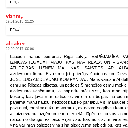
nm,./
vbnm,.
19.01.2015. 21:25
nm,./
albaker
30.09.2017. 00:06
Labdien manas personas Rīga Latvija IESPĒJAMĪBA P
IZNĪCAS IEGĀDĀT MĀJU, KAS NAV REĀLĀ UN VISPĀ
ATLĪDZĪBAS UZŅĒMUMA, KAS SAISTĪTS AR ALB
aizdevumu firmu. Es esmu ļoti priecīgs šodienas un Dievs
JOSE LUIS AIZDEVUMU KOMPĀNIJA. , Mans vārds ir Abdull
esmu no Rijādas pilsētas, un pēdējos 5 mēnešos esmu meklēji
aizdevuma uzņēmumu, lai nopirktu māju viss, kas man bija
ķekars, kas ļāva man uzticēties viņiem un beigās no dienas
paņēma manu naudu, nedodot kaut ko par labu, visi mana cerīb
pazudusi, mani sajaukt un satraukt, es nekad negribēju kaut ko
ar aizdevumu uzņēmumiem internetā, tāpēc es devos aizņe
naudu no draugs, es teicu viņai visu, kas noticis, un viņa tei
viņa var man palīdzēt viņa zina aizdevuma sabiedrību, kas v