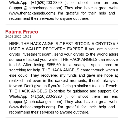
WhatsApp (+1(520)200-2320 ), or shoot them an ema
(support@thehackangels.com) They also have a great webs
(www.thehackangels.com) I’m grateful for their help and 
recommend their services to anyone out there.
Fatima Frisco
24.03.2026. 15:21
HIRE. THE HACK ANGELS // BEST BITCOIN // CRYPTO // E
USDT // WALLET RECOVERY EXPERT If you are a victim
crypto investment scam, send your crypto to the wrong addr
someone hacked your wallet, THE HACK ANGELS can recover
funds!. After losing $855,60 to a scam, I spent three m
searching for help. THE HACK ANGELS came through when n
else could. They recovered my funds and gave me hope ag
realized that even in the darkest moments, there’s always
forward. Don’t give up if you’re facing a similar situation. Reach
THE HACK ANGELS Expertise for guidance and support. Con
WhatsApp (+1(520)200-2320 ), or shoot them an ema
(support@thehackangels.com) They also have a great webs
(www.thehackangels.com) I’m grateful for their help and 
recommend their services to anyone out there.