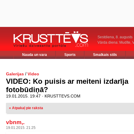
Sestdiena, 8. augusts
Vārda diena: Mudīte, V
Nauda un vara
Sports
Smalkais stils
/
Galerijas
Video
VIDEO: Ko puisis ar meiteni izdarīja
fotobūdiņā?
19.01.2015. 19:47 · KRUSTTEVS.COM
« Atpakaļ pie raksta
vbnm,.
19.01.2015. 21:25