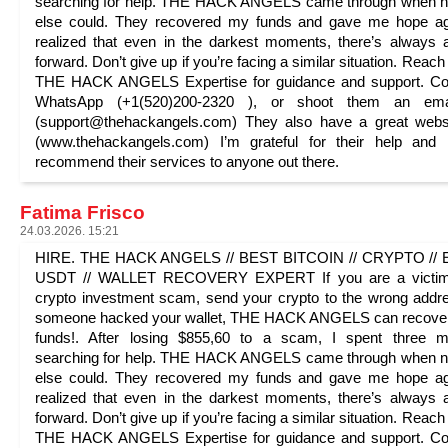
searching for help. THE HACK ANGELS came through when n
else could. They recovered my funds and gave me hope ag
realized that even in the darkest moments, there’s always
forward. Don’t give up if you’re facing a similar situation. Reach
THE HACK ANGELS Expertise for guidance and support. Con
WhatsApp (+1(520)200-2320 ), or shoot them an ema
(support@thehackangels.com) They also have a great webs
(www.thehackangels.com) I’m grateful for their help and 
recommend their services to anyone out there.
Fatima Frisco
24.03.2026. 15:21
HIRE. THE HACK ANGELS // BEST BITCOIN // CRYPTO // E
USDT // WALLET RECOVERY EXPERT If you are a victim
crypto investment scam, send your crypto to the wrong addr
someone hacked your wallet, THE HACK ANGELS can recover
funds!. After losing $855,60 to a scam, I spent three m
searching for help. THE HACK ANGELS came through when n
else could. They recovered my funds and gave me hope ag
realized that even in the darkest moments, there’s always
forward. Don’t give up if you’re facing a similar situation. Reach
THE HACK ANGELS Expertise for guidance and support. Con