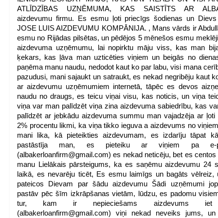
ATLĪDZĪBAS UZŅĒMUMA, KAS SAISTĪTS AR ALB
aizdevumu firmu. Es esmu ļoti priecīgs šodienas un Dievs
JOSE LUIS AIZDEVUMU KOMPĀNIJA. , Mans vārds ir Abdull
esmu no Rijādas pilsētas, un pēdējos 5 mēnešos esmu meklēji
aizdevuma uzņēmumu, lai nopirktu māju viss, kas man bija
ķekars, kas ļāva man uzticēties viņiem un beigās no dienas
paņēma manu naudu, nedodot kaut ko par labu, visi mana cerīb
pazudusi, mani sajaukt un satraukt, es nekad negribēju kaut ko
ar aizdevumu uzņēmumiem internetā, tāpēc es devos aizņe
naudu no draugs, es teicu viņai visu, kas noticis, un viņa tei
viņa var man palīdzēt viņa zina aizdevuma sabiedrību, kas v
palīdzēt ar jebkādu aizdevuma summu man vajadzēja ar ļot
2% procentu likmi, ka viņa tikko ieguva a aizdevums no viņiem
mani lika, kā pieteikties aizdevumam, es izdarīju tāpat k
pastāstīja man, es pieteiku ar viņiem pa e-p
(albakerloanfirm@gmail.com) es nekad neticēju, bet es centos
manu Lielākais pārsteigums, ka es saņēmu aizdevumu 24 s
laikā, es nevarēju ticēt, Es esmu laimīgs un bagāts vēlreiz,
pateicos Dievam par šādu aizdevumu Šādi uzņēmumi jop
pastāv pēc šīm izkrāpšanas vietām, lūdzu, es padomu visie
tur, kam ir nepieciešams aizdevums ie
(albakerloanfirm@gmail.com) viņi nekad neveiks jums, un