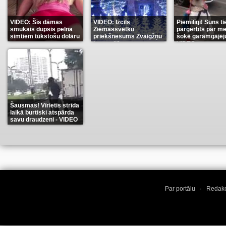
VIDEO: Šīs dāmas
VIDEO: Izcils
Piemīlīgi! Suns ti
smukais dupsis pelna
Ziemassvētku
pārģērbts par me
simtiem tūkstošu dolāru
priekšnesums Zvaigžņu
šokē garāmgājēju
karu stilā
VIDEO
(9)
(7)
(8)
Šausmas! Vīrietis strīda
laikā burtiski atspārda
savu draudzeni - VIDEO
(10)
Par portālu
·
Redakc