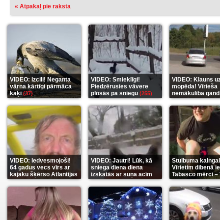
« Atpakaļ pie raksta
VIDEO: Izcili! Neganta
VIDEO: Smieklīgi!
VIDEO: Klauns u
vārna kārtīgi pārmāca
Piedzērusies vāvere
mopēda! Vīrieša
kaķi
plosās pa sniegu
nemākulība gand
(37)
(255)
beidzās ar tragēd
(289)
VIDEO: Iedvesmojoši!
VIDEO: Jautri! Lūk, kā
Stulbuma kalngal
64 gadus vecs vīrs ar
sniega diena diena
Vīrietim dibenā ie
kajaku šķērso Atlantijas
izskatās ar suņa acīm
Tabasco mērci –
okeānu
(5)
(6)
(7)