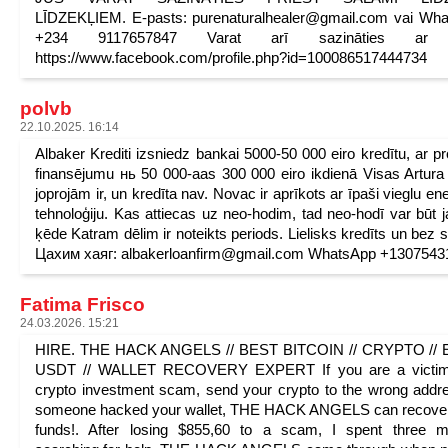
LĪDZEKĻIEM. E-pasts: purenaturalhealer@gmail.com vai Wh
+234 9117657847 Varat arī sazināties ar 
https://www.facebook.com/profile.php?id=100086517444734
polvb
22.10.2025. 16:14
Albaker Krediti izsniedz bankai 5000-50 000 eiro kredītu, ar pr
finansējumu нь 50 000-аas 300 000 eiro ikdienā Visas Artura
joprojām ir, un kredīta nav. Novac ir aprīkots ar īpaši vieglu ene
tehnoloģiju. Kas attiecas uz neo-hodim, tad neo-hodī var būt 
ķēde Katram dēlim ir noteikts periods. Lielisks kredīts un bez s
Цахим хаяг: albakerloanfirm@gmail.com WhatsApp +1307543
Fatima Frisco
24.03.2026. 15:21
HIRE. THE HACK ANGELS // BEST BITCOIN // CRYPTO // E
USDT // WALLET RECOVERY EXPERT If you are a victim
crypto investment scam, send your crypto to the wrong addr
someone hacked your wallet, THE HACK ANGELS can recover
funds!. After losing $855,60 to a scam, I spent three m