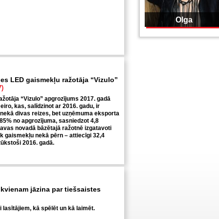
Olga
ies LED gaismekļu ražotāja “Vizulo”
7)
žotāja “Vizulo” apgrozījums 2017. gadā
 eiro, kas, salīdzinot ar 2016. gadu, ir
 nekā divas reizes, bet uzņēmuma eksporta
 85% no apgrozījuma, sasniedzot 4,8
ecavas novadā bāzētajā ražotnē izgatavoti
āk gaismekļu nekā pērn – attiecīgi 32,4
tūkstoši 2016. gadā.
 ikvienam jāzina par tiešsaistes
lasītājiem, kā spēlēt un kā laimēt.