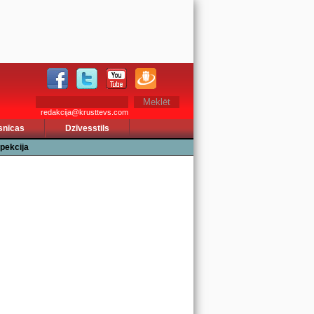
redakcija@krusttevs.com
snīcas
Dzīvesstils
pekcija