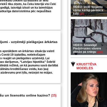
ielveikalu čekiem uzradusies ar lielu
iekš tika ziņots, ka čeku loterijā visi čeki
VIDEO: Izcili! Neganta
 godīgā, taisnīgā izlozē un ka laimētājus
vārna kārtīgi pārmāca
eatkarīga datorsistēma pēc nejaušības
kaķi
(37)
rījumi - uzņēmēji pielāgojas ārkārtas
VIDEO: Smieklīgi!
Piedzērusies vāvere
s apstākļiem un ārkārtas situāciju valstī
plosās pa sniegu
(255)
a Covid-19 izplatību, notiekošajam
 reaģēt un pielāgoties uzņēmēji. Lai
nas darījumus, “Latvijas hipotēka” šobrīd
KRUSTTĒVA
tālinātā režīmā, un kā jaunumu savā darbībā
MODELES
ttālinātu kreditēšanas veidu, kas ļauj
aizdevumu pret ķīlu, neizejot no mājas.
ošu un licencētu online kazino?
(15)