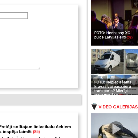
FOTO: Hennessy XO
pulcē Latvijas eliti
(32)
FOTO: Nepieciešams
kravas vai pasažieru
transports? Mierīgi -
ieskaties šeit
(35)
VIDEO GALERIJAS
retēji solītajam lielveikalu čekiem
ga iespēja laimēt
(85)