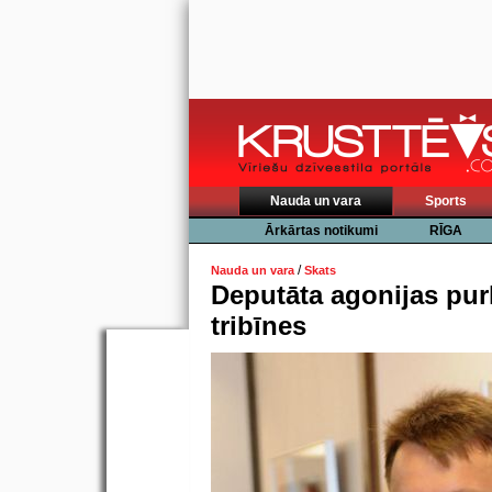
Nauda un vara
Sports
Ārkārtas notikumi
RĪGA
/
Nauda un vara
Skats
Deputāta agonijas pur
tribīnes