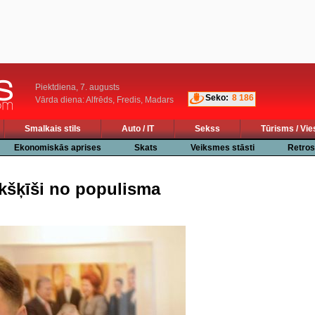
Piektdiena, 7. augusts
Seko:
8 186
Vārda diena: Alfrēds, Fredis, Madars
Smalkais stils
Auto / IT
Sekss
Tūrisms / Vie
Ekonomiskās aprises
Skats
Veiksmes stāsti
Retros
kšķīši no populisma