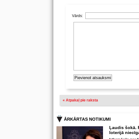
Vārds:
« Atpakaļ pie raksta
ĀRKĀRTAS NOTIKUMI
Ļaudis šokā. P
loterijā niecī