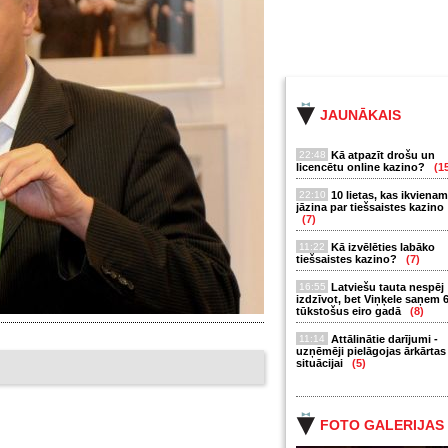
JAUNĀKAIS
22:48
Kā atpazīt drošu un
licencētu online kazino?
(1
22:10
10 lietas, kas ikvienam
jāzina par tiešsaistes kazino
(7)
11:22
Kā izvēlēties labāko
tiešsaistes kazino?
(7)
16:55
Latviešu tauta nespēj
izdzīvot, bet Viņķele saņem 
tūkstošus eiro gadā
(8)
11:14
Attālinātie darījumi -
uzņēmēji pielāgojas ārkārtas
situācijai
(5)
FOTO GALERIJAS