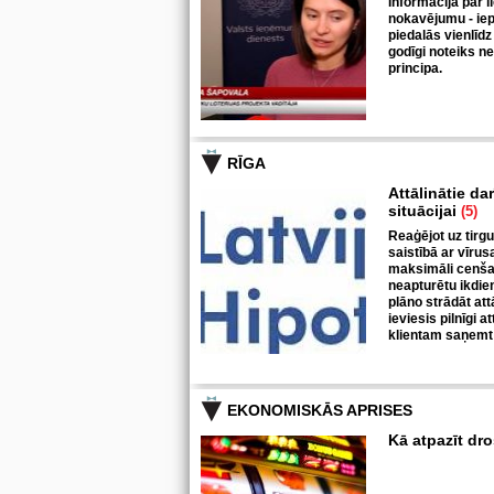
Informācija par l
nokavējumu - iepr
piedalās vienlīdz
godīgi noteiks n
principa.
RĪGA
Attālinātie da
situācijai
(5)
Reaģējot uz tirgu
saistībā ar vīrus
maksimāli cenšas
neapturētu ikdie
plāno strādāt at
ieviesis pilnīgi a
klientam saņemt 
EKONOMISKĀS APRISES
Kā atpazīt dr