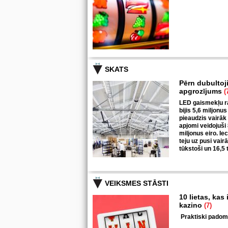
SKATS
Pērn dubultoj
apgrozījums
(
LED gaismekļu ra
bijis 5,6 miljonus
pieaudzis vairāk
apjomi veidojuši
miljonus eiro. I
teju uz pusi vair
tūkstoši un 16,5 
VEIKSMES STĀSTI
10 lietas, kas
kazino
(7)
Praktiski padomi 