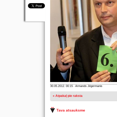
30.05.2012. 00:15 · Armands Jēgermanis
« Atpakaļ pie raksta
Tava atsauksme