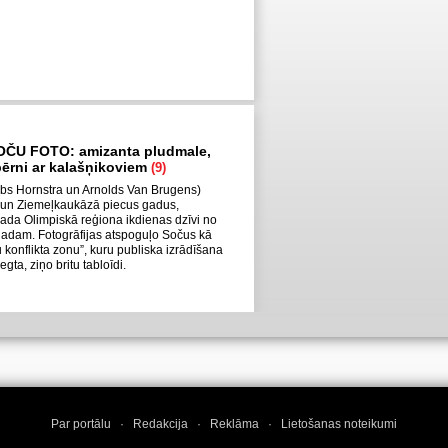
OČU FOTO: amizanta pludmale,
 bērni ar kalašņikoviem
(9)
Robs Hornstra un Arnolds Van Brugens)
 un Ziemeļkaukāzā piecus gadus,
ada Olimpiskā reģiona ikdienas dzīvi no
gadam. Fotogrāfijas atspoguļo Sočus kā
 konflikta zonu”, kuru publiska izrādīšana
gta, ziņo britu tabloīdi.
Par portālu
·
Redakcija
·
Reklāma
·
Lietošanas noteikumi