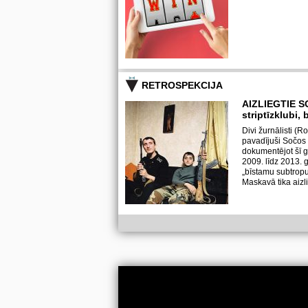
RETROSPEKCIJA
AIZLIEGTIE S
striptīzklubi,
Divi žurnālisti (
pavadījuši Sočos
dokumentējot šī g
2009. līdz 2013. 
„bīstamu subtropu
Maskavā tika aizlie