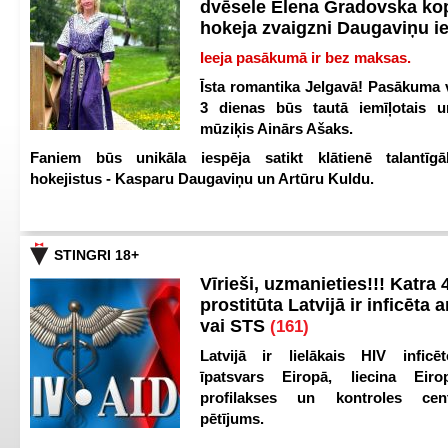
dvēsele Elena Gradovska ko
hokeja zvaigzni Daugaviņu i
Ieeja pasākumā ir bez maksas.
Īsta romantika Jelgavā! Pasākuma v
3 dienas būs tautā iemīļotais u
mūziķis Ainārs Ašaks.
Faniem būs unikāla iespēja satikt klātienē talantīgā
hokejistus - Kasparu Daugaviņu un Artūru Kuldu.
STINGRI 18+
Vīrieši, uzmanieties!!! Katra 4
prostitūta Latvijā ir inficēta 
vai STS
(161)
Latvijā ir lielākais HIV inficēt
īpatsvars Eiropā, liecina Eir
profilakses un kontroles ce
pētījums.