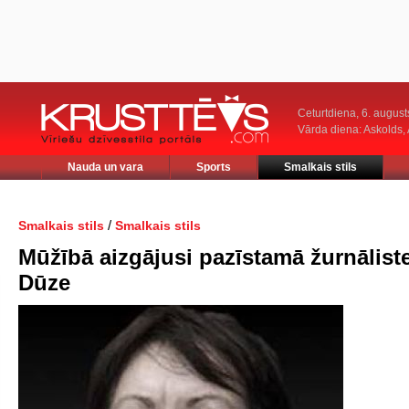
Ceturtdiena, 6. august
Vārda diena: Askolds,
Nauda un vara
Sports
Smalkais stils
/
Smalkais stils
Smalkais stils
Mūžībā aizgājusi pazīstamā žurnālist
Dūze