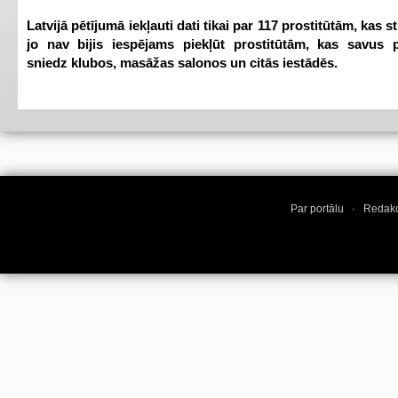
Latvijā pētījumā iekļauti dati tikai par 117 prostitūtām, kas s
jo nav bijis iespējams piekļūt prostitūtām, kas savus 
sniedz klubos, masāžas salonos un citās iestādēs.
Par portālu
·
Redakc