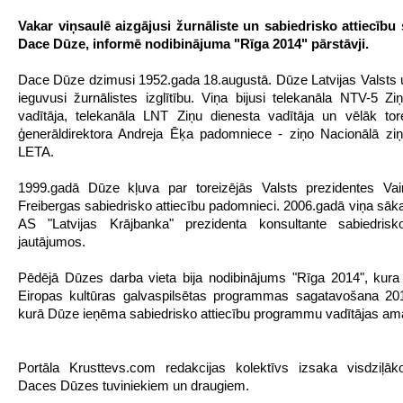
Vakar viņsaulē aizgājusi žurnāliste un sabiedrisko attiecību 
Dace Dūze, informē nodibinājuma "Rīga 2014" pārstāvji.
Dace Dūze dzimusi 1952.gada 18.augustā. Dūze Latvijas Valsts u
ieguvusi žurnālistes izglītību. Viņa bijusi telekanāla NTV-5 Zi
vadītāja, telekanāla LNT Ziņu dienesta vadītāja un vēlāk to
ģenerāldirektora Andreja Ēķa padomniece - ziņo Nacionālā zi
LETA.
1999.gadā Dūze kļuva par toreizējās Valsts prezidentes Vai
Freibergas sabiedrisko attiecību padomnieci. 2006.gadā viņa sāka
AS "Latvijas Krājbanka" prezidenta konsultante sabiedrisko
jautājumos.
Pēdējā Dūzes darba vieta bija nodibinājums "Rīga 2014", kura a
Eiropas kultūras galvaspilsētas programmas sagatavošana 20
kurā Dūze ieņēma sabiedrisko attiecību programmu vadītājas am
Portāla Krusttevs.com redakcijas kolektīvs izsaka visdziļāko
Daces Dūzes tuviniekiem un draugiem.