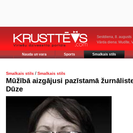
Sestdiena, 8. augusts
Vārda diena: Mudīte, V
Nauda un vara
Sports
Smalkais stils
/
Smalkais stils
Smalkais stils
Mūžībā aizgājusi pazīstamā žurnālist
Dūze