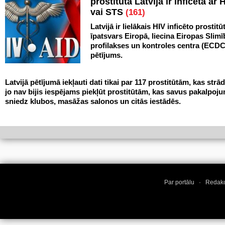
prostitūta Latvijā ir inficēta ar 
vai STS
(161)
Latvijā ir lielākais HIV inficēto prostitū
īpatsvars Eiropā, liecina Eiropas Slim
profilakses un kontroles centra (ECDC
pētījums.
Latvijā pētījumā iekļauti dati tikai par 117 prostitūtām, kas strād
jo nav bijis iespējams piekļūt prostitūtām, kas savus pakalpoj
sniedz klubos, masāžas salonos un citās iestādēs.
Par portālu
·
Redakc