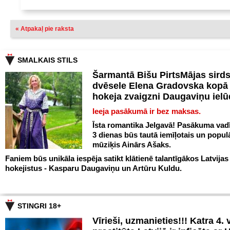
« Atpakaļ pie raksta
SMALKAIS STILS
Šarmantā Bišu PirtsMājas sird
dvēsele Elena Gradovska kopā 
hokeja zvaigzni Daugaviņu iel
Ieeja pasākumā ir bez maksas.
Īsta romantika Jelgavā! Pasākuma vadī
3 dienas būs tautā iemīļotais un popul
mūziķis Ainārs Ašaks.
Faniem būs unikāla iespēja satikt klātienē talantīgākos Latvijas
hokejistus - Kasparu Daugaviņu un Artūru Kuldu.
STINGRI 18+
Vīrieši, uzmanieties!!! Katra 4. v