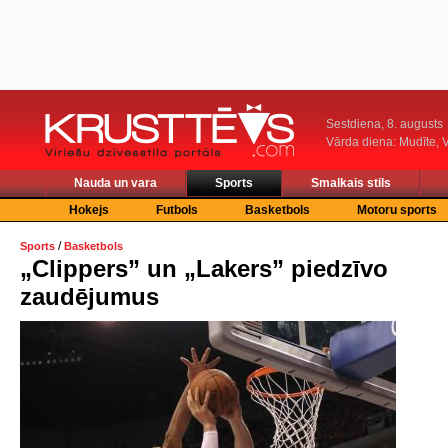
Sestdiena, 8. augusts
Vārda diena: Mudīte, V
Nauda un vara
Sports
Smalkais stils
Hokejs
Futbols
Basketbols
Motoru sports
/
Sports
Basketbols
„Clippers” un „Lakers” piedzīvo
zaudējumus