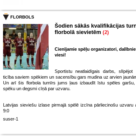
FLORBOLS
Šodien sākās kvalifikācijas turn
florbolā sievietēm
(2)
Cienījamie spēļu organizatori, dalībnie
viesi!
Sportistu neatlaidīgais darbs, slīpējot 
ticība saviem spēkiem un sacensību gars mudina uz arvien jaun
Un arī šis florbola turnīrs jums ļaus izbaudīt īstu spēles garš
spēku un degsmi cīņā par uzvaru.
Latvijas sieviešu izlase pirmajā spēlē izcīna pārliecinošu uzvaru 
9:0
suser-1