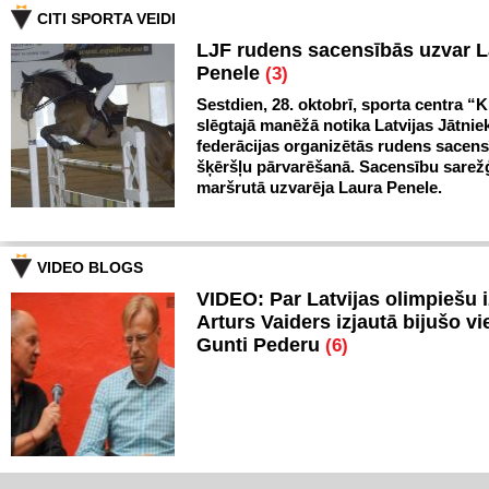
CITI SPORTA VEIDI
LJF rudens sacensībās uzvar 
Penele
(3)
Sestdien, 28. oktobrī, sporta centra “Kl
slēgtajā manēžā notika Latvijas Jātnie
federācijas organizētās rudens sacen
šķēršļu pārvarēšanā. Sacensību sarežģ
maršrutā uzvarēja Laura Penele.
VIDEO BLOGS
VIDEO: Par Latvijas olimpiešu 
Arturs Vaiders izjautā bijušo vi
Gunti Pederu
(6)