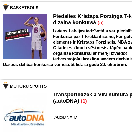
BASKETBOLS
Piedalies Kristapa Porziņģa T-k
dizaina konkursā
(5)
Ikviens Latvijas iedzīvotājs var piedalīt
konkursā par T-krekla dizainu, kur gal
elements ir Kristaps Porziņģis. NBA zv
Citadeles zīmola vēstnesis, tāpēc ban
organizē konkursu ar mērķi izveidot
iedvesmojošu krekliņu saviem darbini
Darbus dalībai konkursā var iesūtīt līdz šī gada 30. oktobrim.
MOTORU SPORTS
Transportlīdzekļa VIN numura 
(autoDNA)
(1)
AutoDNA.lv