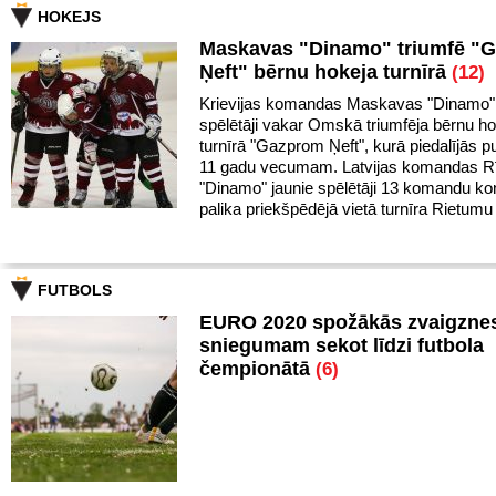
HOKEJS
Maskavas "Dinamo" triumfē "
Ņeft" bērnu hokeja turnīrā
(12)
Krievijas komandas Maskavas "Dinamo" 
spēlētāji vakar Omskā triumfēja bērnu h
turnīrā "Gazprom Ņeft", kurā piedalījās pu
11 gadu vecumam. Latvijas komandas R
"Dinamo" jaunie spēlētāji 13 komandu k
palika priekšpēdējā vietā turnīra Rietumu
FUTBOLS
EURO 2020 spožākās zvaigznes
sniegumam sekot līdzi futbola
čempionātā
(6)