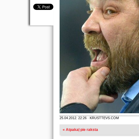
25.04.2012. 22:26 · KRUSTTEVS.COM
« Atpakaļ pie raksta