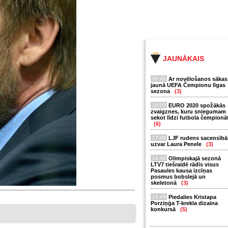
JAUNĀKAIS
06:45
Ar novēlošanos sākas
jaunā UEFA Čempionu līgas
sezona
(3)
16:23
EURO 2020 spožākās
zvaigznes, kuru sniegumam
sekot līdzi futbola čempionā
(6)
17:09
LJF rudens sacensībā
uzvar Laura Penele
(3)
14:48
Olimpiskajā sezonā
LTV7 tiešraidē rādīs visus
Pasaules kausa izcīņas
posmus bobslejā un
skeletonā
(3)
14:49
Piedalies Kristapa
Porziņģa T-krekla dizaina
konkursā
(5)