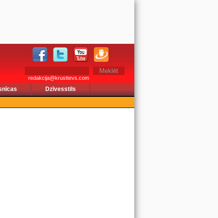
redakcija@krusttevs.com
snīcas
Dzīvesstils