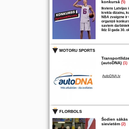
konkursā
(5)
Ikviens Latvijas 
krekla dizainu, k
NBA zvaigzne ir 
organizē konkurs
saviem darbiniek
līdz šī gada 30. 
MOTORU SPORTS
Transportlīdz
(autoDNA)
(1)
AutoDNA.lv
FLORBOLS
Šodien sākās k
sievietēm
(2)