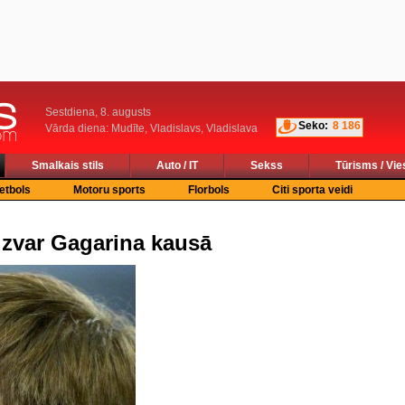
Sestdiena, 8. augusts
Seko:
8 186
Vārda diena: Mudīte, Vladislavs, Vladislava
Smalkais stils
Auto / IT
Sekss
Tūrisms / Vie
etbols
Motoru sports
Florbols
Citi sporta veidi
zvar Gagarina kausā