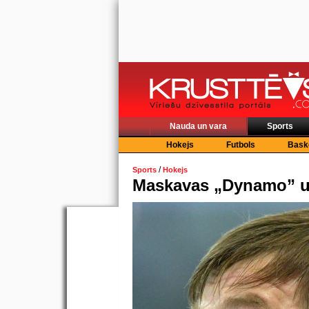
Nauda un vara
Sports
Hokejs
Futbols
Bask
/
Sports
Hokejs
Maskavas „Dynamo” u