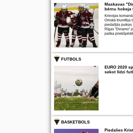
Maskavas "Di
bērnu hokeja 
Krievijas komand
Omskā triumfēja b
piedalījās puika
Rīgas "Dinamo" j
palika priekšpēdē
FUTBOLS
EURO 2020 sp
sekot līdzi f
BASKETBOLS
Piedalies Kris