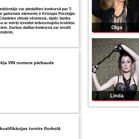
iedzīvotājs var piedalīties konkursā par T-
ur galvenais elements ir Kristaps Porziņģis.
Citadeles zīmola vēstnesis, tāpēc banka
u ar mērķi izveidot iedvesmojošu krekliņu
Olga
iem. Darbus dalībai konkursā var iesūtīt
oktobrim.
ekļa VIN numura pārbaude
Linda
valifikācijas turnīrs florbolā