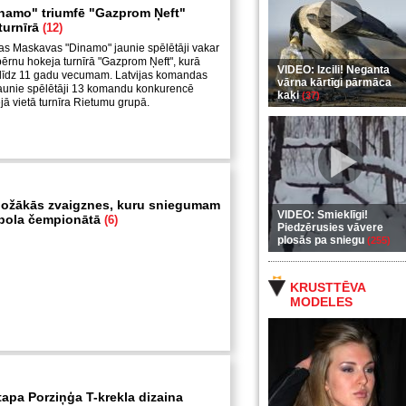
namo" triumfē "Gazprom Ņeft"
turnīrā
(12)
as Maskavas "Dinamo" jaunie spēlētāji vakar
ērnu hokeja turnīrā "Gazprom Ņeft", kurā
VIDEO: Izcili! Neganta
s līdz 11 gadu vecumam. Latvijas komandas
vārna kārtīgi pārmāca
aunie spēlētāji 13 komandu konkurencē
kaķi
(37)
jā vietā turnīra Rietumu grupā.
ožākās zvaigznes, kuru sniegumam
VIDEO: Smieklīgi!
utbola čempionātā
(6)
Piedzērusies vāvere
plosās pa sniegu
(255)
KRUSTTĒVA
MODELES
tapa Porziņģa T-krekla dizaina