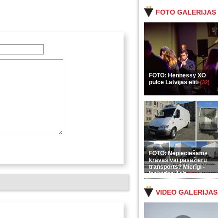
FOTO GALERIJAS
FOTO: Hennessy XO
pulcē Latvijas eliti
(32)
FOTO: Nepieciešams
kravas vai pasažieru
transports? Mierīgi -
ieskaties šeit
(35)
VIDEO GALERIJAS