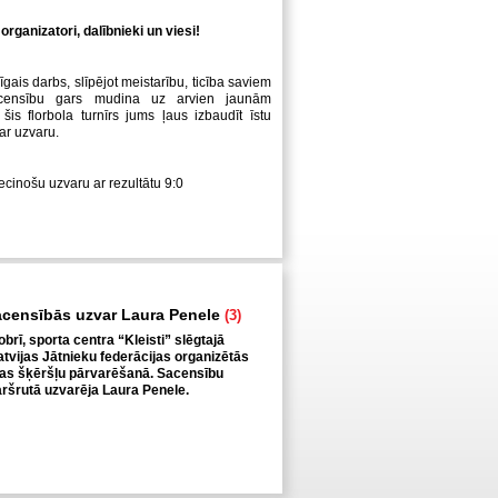
organizatori, dalībnieki un viesi!
īgais darbs, slīpējot meistarību, ticība saviem
censību gars mudina uz arvien jaunām
šis florbola turnīrs jums ļaus izbaudīt īstu
ar uzvaru.
iecinošu uzvaru ar rezultātu 9:0
acensībās uzvar Laura Penele
(3)
obrī, sporta centra “Kleisti” slēgtajā
tvijas Jātnieku federācijas organizētās
as šķēršļu pārvarēšanā. Sacensību
ršrutā uzvarēja Laura Penele.