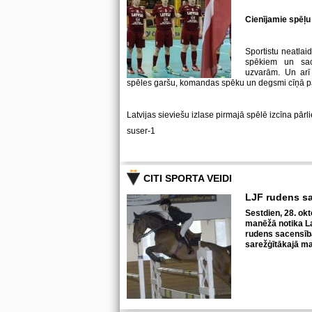
Cienījamie spēļu 
Sportistu neatlaid
spēkiem un sa
uzvarām. Un arī 
spēles garšu, komandas spēku un degsmi cīņā p
Latvijas sieviešu izlase pirmajā spēlē izcīna pārl
suser-1
CITI SPORTA VEIDI
LJF rudens s
Sestdien, 28. okt
manēžā notika La
rudens sacensīb
sarežģītākajā ma