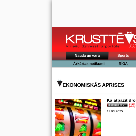
Nauda un vara
Sports
Ārkārtas notikumi
RĪGA
EKONOMISKĀS APRISES
Kā atpazīt dr
(15)
11.03.2025.