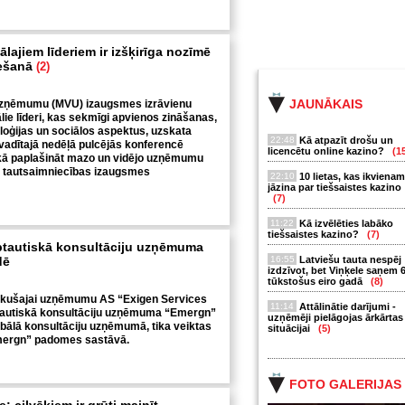
tālajiem līderiem ir izšķirīga nozīmē
iešanā
(2)
JAUNĀKAIS
uzņēmumu (MVU) izaugsmes izrāvienu
lie līderi, kas sekmīgi apvienos zināšanas,
oloģijas un sociālos aspektus, uzskata
22:48
Kā atpazīt drošu un
zvadītajā nedēļā pulcējās konferencē
licencētu online kazino?
(1
– kā paplašināt mazo un vidējo uzņēmumu
s tautsaimniecības izaugsmes
22:10
10 lietas, kas ikvienam
jāzina par tiešsaistes kazino
(7)
11:22
Kā izvēlēties labāko
tiešsaistes kazino?
(7)
ptautiskā konsultāciju uzņēmuma
dē
16:55
Latviešu tauta nespēj
izdzīvot, bet Viņķele saņem 
tūkstošus eiro gadā
(8)
tikušajai uzņēmumu AS “Exigen Services
11:14
Attālinātie darījumi -
ptautiskā konsultāciju uzņēmuma “Emergn”
uzņēmēji pielāgojas ārkārtas
bālā konsultāciju uzņēmumā, tika veiktas
situācijai
(5)
mergn” padomes sastāvā.
FOTO GALERIJAS