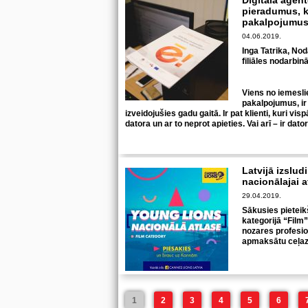
Digitālā aģent
pieradumus, ka
pakalpojumu
04.06.2019.
Inga Tatrika, No
filiāles nodarbin
Viens no iemeslie
pakalpojumus, i
izveidojušies gadu gaitā. Ir pat klienti, kuri vis
datora un ar to neprot apieties. Vai arī – ir dato
Latvijā izslu
nacionālajai a
29.04.2019.
Sākusies pieteik
kategorijā “Film”
nozares profesio
apmaksātu ceļaz
1
2
3
4
5
6