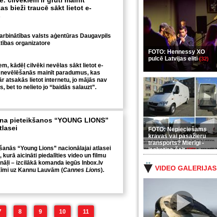
e: cilvēkiem ir grūti mainīt
s bieži traucē sākt lietot e-
s
darbinātības valsts aģentūras Daugavpils
ātības organizatore
FOTO: Hennessy XO
pulcē Latvijas eliti
(32)
m, kādēļ cilvēki nevēlas sākt lietot e-
r nevēlēšanās mainīt paradumus, kas
pār atsakās lietot internetu, jo mājās nav
rs, bet to nelieto jo “baidās salauzt”.
dina pieteikšanos “YOUNG LIONS”
tlasei
FOTO: Nepieciešams
kravas vai pasažieru
transports? Mierīgi -
šanās “Young Lions” nacionālajai atlasei
ieskaties šeit
(35)
, kurā aicināti piedalīties video un filmu
nāļi – izcilākā komanda iegūs Inbox.lv
VIDEO GALERIJAS
īmi uz Kannu Lauvām (
Cannes Lions
).
7
8
9
10
11