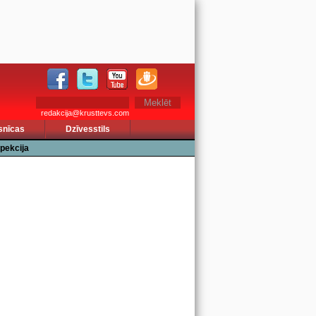
redakcija@krusttevs.com
snīcas
Dzīvesstils
pekcija