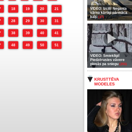
VIDEO: Izcili! Neganta
7
18
19
20
21
vārna kārtīgi pārmāca
kaķi
(37)
7
28
29
30
31
7
38
39
40
41
7
48
49
50
51
VIDEO: Smieklīgi!
Piedzērusies vāvere
plosās pa sniegu
(255)
KRUSTTĒVA
MODELES