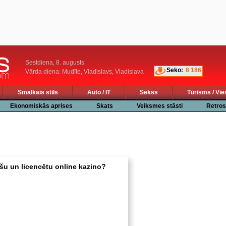
Sestdiena, 8. augusts
Seko:
8 186
Vārda diena: Mudīte, Vladislavs, Vladislava
Smalkais stils
Auto / IT
Sekss
Tūrisms / Vie
Ekonomiskās aprises
Skats
Veiksmes stāsti
Retros
ošu un licencētu online kazino?