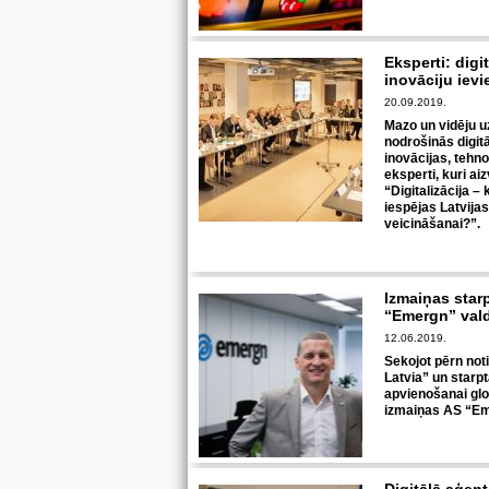
Eksperti: digi
inovāciju iev
20.09.2019.
Mazo un vidēju 
nodrošinās digitā
inovācijas, tehn
eksperti, kuri ai
“Digitalizācija 
iespējas Latvija
veicināšanai?”.
Izmaiņas star
“Emergn” val
12.06.2019.
Sekojot pērn no
Latvia” un star
apvienošanai glo
izmaiņas AS “E