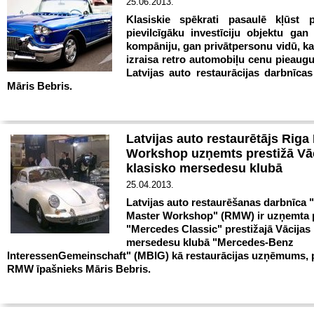
25.06.2013.
Klasiskie spēkrati pasaulē kļūst 
pievilcīgāku investīciju objektu gan 
kompāniju, gan privātpersonu vidū, ka
izraisa retro automobiļu cenu pieaugu
Latvijas auto restaurācijas darbnīcas
Māris Bebris.
Latvijas auto restaurētājs Riga
Workshop uzņemts prestižā Vā
klasisko mersedesu klubā
25.04.2013.
Latvijas auto restaurēšanas darbnīca 
Master Workshop" (RMW) ir uzņemta 
"Mercedes Classic" prestižajā Vācijas 
mersedesu klubā "Mercedes-Benz
InteressenGemeinschaft" (MBIG) kā restaurācijas uzņēmums, p
RMW īpašnieks Māris Bebris.