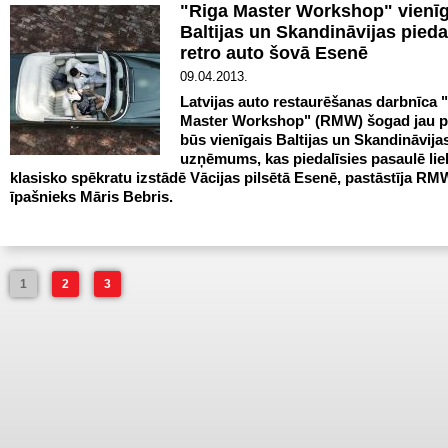
"Riga Master Workshop" vienīg
Baltijas un Skandināvijas pieda
retro auto šovā Esenē
09.04.2013.
Latvijas auto restaurēšanas darbnīca 
Master Workshop" (RMW) šogad jau pi
būs vienīgais Baltijas un Skandināvija
uzņēmums, kas piedalīsies pasaulē lie
klasisko spēkratu izstādē Vācijas pilsētā Esenē, pastāstīja RM
īpašnieks Māris Bebris.
1
2
3