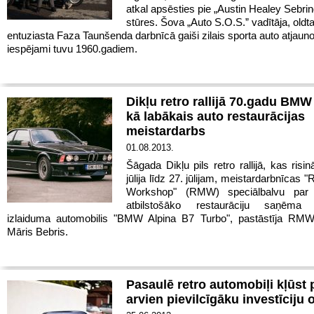
atkal apsēsties pie „Austin Healey Sebrin
stūres. Šova „Auto S.O.S.” vadītāja, oldt
entuziasta Faza Taunšenda darbnīcā gaiši zilais sporta auto atjauno
iespējami tuvu 1960.gadiem.
Dikļu retro rallijā 70.gadu BMW
kā labākais auto restaurācijas
meistardarbs
01.08.2013.
Šāgada Dikļu pils retro rallijā, kas risi
jūlija līdz 27. jūlijam, meistardarbnīcas 
Workshop" (RMW) speciālbalvu par 
atbilstošāko restaurāciju saņēma 
izlaiduma automobilis "BMW Alpina B7 Turbo", pastāstīja RMW
Māris Bebris.
Pasaulē retro automobiļi kļūst 
arvien pievilcīgāku investīciju 