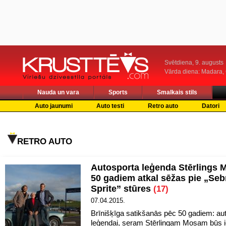
Svētdiena, 9. augusts
Vārda diena: Madara
Nauda un vara
Sports
Smalkais stils
Auto jaunumi
Auto testi
Retro auto
Datori
RETRO AUTO
Autosporta leģenda Stērlings 
50 gadiem atkal sēžas pie „Seb
Sprite” stūres
(17)
07.04.2015.
Brīnišķīga satikšanās pēc 50 gadiem: au
leģendai, seram Stērlingam Mosam būs i