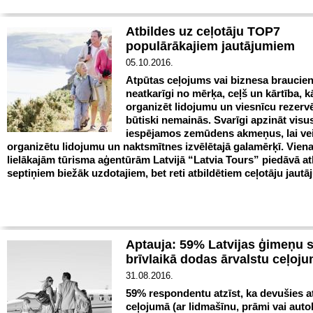
Atbildes uz ceļotāju TOP7
populārākajiem jautājumiem
05.10.2016.
Atpūtas ceļojums vai biznesa braucien
neatkarīgi no mērķa, ceļš un kārtība, 
organizēt lidojumu un viesnīcu rezer
būtiski nemainās. Svarīgi apzināt visu
iespējamos zemūdens akmeņus, lai ve
organizētu lidojumu un naktsmītnes izvēlētajā galamērķī. Vien
lielākajām tūrisma aģentūrām Latvijā “Latvia Tours” piedāvā at
septiņiem biežāk uzdotajiem, bet reti atbildētiem ceļotāju jaut
Aptauja: 59% Latvijas ģimeņu 
brīvlaikā dodas ārvalstu ceļoj
31.08.2016.
59% respondentu atzīst, ka devušies a
ceļojumā (ar lidmašīnu, prāmi vai auto