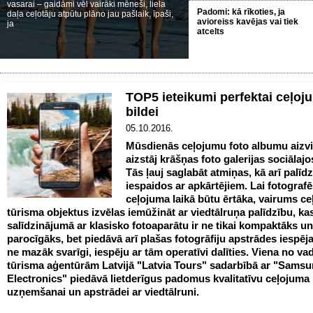
vasarai – gaidāmi vēl vairāki mēneši, liela
Padomi: kā rīkoties, ja
daļa ceļotāju atpūtu plāno jau pašlaik, īpaši,
avioreiss kavējas vai tiek
ja
atcelts
TOP5 ieteikumi perfektai ceļoj
bildei
05.10.2016.
Mūsdienās ceļojumu foto albumu aizvi
aizstāj krāšņas foto galerijas sociālajos
Tās ļauj saglabāt atmiņas, kā arī palīdz
iespaidos ar apkārtējiem. Lai fotograf
ceļojuma laikā būtu ērtāka, vairums ce
tūrisma objektus izvēlas iemūžināt ar viedtālruņa palīdzību, ka
salīdzinājumā ar klasisko fotoaparātu ir ne tikai kompaktāks un
parocīgāks, bet piedāvā arī plašas fotogrāfiju apstrādes iespēj
ne mazāk svarīgi, iespēju ar tām operatīvi dalīties. Viena no v
tūrisma aģentūrām Latvijā "Latvia Tours" sadarbībā ar "Sams
Electronics" piedāvā lietderīgus padomus kvalitatīvu ceļojuma 
uzņemšanai un apstrādei ar viedtālruni.