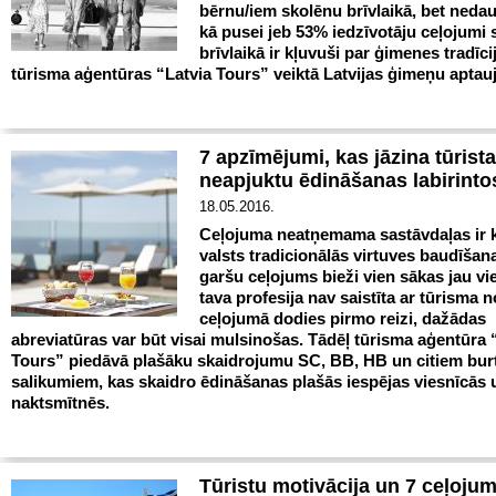
bērnu/iem skolēnu brīvlaikā, bet neda
kā pusei jeb 53% iedzīvotāju ceļojumi
brīvlaikā ir kļuvuši par ģimenes tradīcij
tūrisma aģentūras “Latvia Tours” veiktā Latvijas ģimeņu aptauj
7 apzīmējumi, kas jāzina tūrista
neapjuktu ēdināšanas labirinto
18.05.2016.
Ceļojuma neatņemama sastāvdaļas ir 
valsts tradicionālās virtuves baudīšana
garšu ceļojums bieži vien sākas jau vi
tava profesija nav saistīta ar tūrisma n
ceļojumā dodies pirmo reizi, dažādas
abreviatūras var būt visai mulsinošas. Tādēļ tūrisma aģentūra 
Tours” piedāvā plašāku skaidrojumu SC, BB, HB un citiem bur
salikumiem, kas skaidro ēdināšanas plašās iespējas viesnīcās 
naktsmītnēs.
Tūristu motivācija un 7 ceļojum