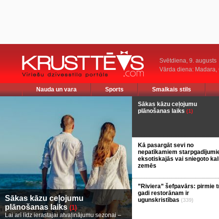
Svētdiena, 9. augusts
Vārda diena: Madara
Nauda un vara
Sports
Smalkais stils
Sākas kāzu ceļojumu
plānošanas laiks
(1)
Kā pasargāt sevi no
nepatīkamiem starpgadījum
eksotiskajās vai sniegoto ka
zemēs
”Riviera” šefpavārs: pirmie t
gadi restorānam ir
Sākas kāzu ceļojumu
ugunskristības
(339)
plānošanas laiks
(1)
Lai arī līdz ierastajai atvaļinājumu sezonai –