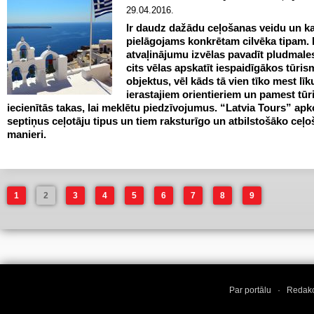
29.04.2016.
Ir daudz dažādu ceļošanas veidu un ka
pielāgojams konkrētam cilvēka tipam.
atvaļinājumu izvēlas pavadīt pludmales
cits vēlas apskatīt iespaidīgākos tūris
objektus, vēl kāds tā vien tīko mest lī
ierastajiem orientieriem un pamest tūr
iecienītās takas, lai meklētu piedzīvojumus. “Latvia Tours” apk
septiņus ceļotāju tipus un tiem raksturīgo un atbilstošāko ceļ
manieri.
1
2
3
4
5
6
7
8
9
Par portālu
·
Redakc