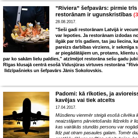
”Riviera” šefpavārs: pirmie trīs
restorānam ir ugunskristības
(
28.08.2017.
"Seši gadi restorānam Latvijā ir vecum
var lepoties. Ja restorānam izdodas no
ilgāk par trīs gadiem, tas jau liecina, ka
pareizs darbības virziens, ir sekmīga 
ar piegādātājiem un, protams, klientu u
par ko sakām lielu paldies,” atzīmējot restorāna sešu gadu jubi
Rīgas klusajā centrā esošā Vidusjūras virtuves restorāna “Rivi
līdzīpašnieks un šefpavārs Jānis Sokolovskis.
Padomi: kā rīkoties, ja avioreis
kavējas vai tiek atcelts
17.04.2017.
Mūsdienu vienmēr steigā esošā cilvēka i
neaizstājams pārvietošanās līdzeklis ir l
kas vairākās stundās personu var nogād
līdz pat otram pasaules galam. Tomēr d