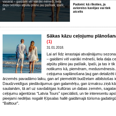
vasarai – gaidāmi vēl vairāki mēneši, liela
Padomi: kā rīkoties, ja
daļa ceļotāju atpūtu plāno jau pašlaik, īpaši,
avioreiss kavējas vai tiek
ja
atcelts
Sākas kāzu ceļojumu plānošana
(1)
31.01.2018.
Lai arī līdz ierastajai atvaļinājumu sezona
– gaidāmi vēl vairāki mēneši, liela daļa ce
atpūtu plāno jau pašlaik, īpaši, ja tas ir t
notikums kā, piemēram, medusmēnesis. 
ceļojuma saplānošana ļauj gan detalizēti 
ārzemēs pavadāmo laiku, gan arī piemeklēt budžetam atbilstošas i
Daudzveidīgus piedāvājumus gan galamērķu, gan izmaksu ziņā kā u
saulainām, tā arī uz savdabīgas kultūras un dabas zemēm, sagatav
ceļojumu aģentūras “Latvia Tours” speciālisti, un tie interesentu aps
pieejami nedēļas nogalē Ķīpsalas hallē gaidāmajā tūrisma gadatirg
“Balttour”.