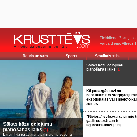
Piektdiena, 7. augusts
Vārda diena: Alfrēds, 
Nauda un vara
Sports
Smalkais stils
Sākas kāzu ceļojumu
plānošanas laiks
(1)
Kā pasargāt sevi no
nepatīkamiem starpgadījum
eksotiskajās vai sniegoto ka
zemēs
”Riviera” šefpavārs: pirmie t
gadi restorānam ir
Sākas kāzu ceļojumu
ugunskristības
(339)
plānošanas laiks
(1)
Lai arī līdz ierastajai atvaļinājumu sezonai –