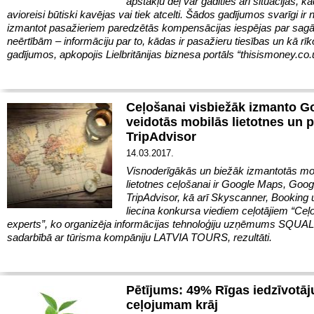
apstākļu dēļ var gadīties arī situācijas, ka
avioreisi būtiski kavējas vai tiek atcelti. Šādos gadījumos svarīgi ir
izmantot pasažieriem paredzētās kompensācijas iespējas par sag
neērtībām – informāciju par to, kādas ir pasažieru tiesības un kā rī
gadījumos, apkopojis Lielbritānijas biznesa portāls “thisismoney.co.
Ceļošanai visbiežāk izmanto G
veidotās mobilās lietotnes un 
TripAdvisor
14.03.2017.
Visnoderīgākās un biežāk izmantotās mo
lietotnes ceļošanai ir Google Maps, Goog
TripAdvisor, kā arī Skyscanner, Booking 
liecina konkursa viediem ceļotājiem “Ce
experts”, ko organizēja informācijas tehnoloģiju uzņēmums SQUA
sadarbībā ar tūrisma kompāniju LATVIA TOURS, rezultāti.
Pētījums: 49% Rīgas iedzīvotā
ceļojumam krāj