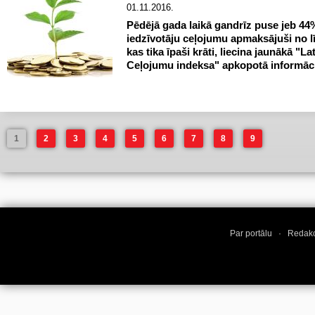
01.11.2016.
Pēdējā gada laikā gandrīz puse jeb 44
iedzīvotāju ceļojumu apmaksājuši no l
kas tika īpaši krāti, liecina jaunākā "La
Ceļojumu indeksa" apkopotā informāci
1
2
3
4
5
6
7
8
9
Par portālu
·
Redakc