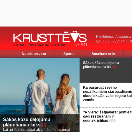
Piektdiena, 7. augusts
Vārda diena: Alfrēds, 
Nauda un vara
Sports
Smalkais stils
Sākas kāzu ceļojumu
plānošanas laiks
(1)
Kā pasargāt sevi no
nepatīkamiem starpgadījum
eksotiskajās vai sniegoto ka
zemēs
”Riviera” šefpavārs: pirmie t
gadi restorānam ir
Sākas kāzu ceļojumu
ugunskristības
(339)
plānošanas laiks
(1)
Lai arī līdz ierastajai atvaļinājumu sezonai –