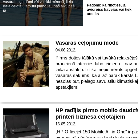
vasarai – gaidāmi vēl vairāki mēneši, liela
Padomi: kā rīkoties, ja
daļa ceļotāju atpūtu plāno jau pašlaik, īpaši,
avioreiss kavējas vai tiek
ja
atcelts
Vasaras ceļojumu mode
04.06.2012.
Pirms doties tālākā vai tuvākā relaksējo
braucienā, atceries labo teicienu – nav 
laika apstākļu. Ir tikai nepiemērots apģēr
vasaras sākums, kā allaž pārāk karsts La
nesolās būt, pielāgo savu stilu klimatiska
apstākļiem!
HP radījis pirmo mobilo daudzf
printeri biznesa ceļotājiem
16.05.2012.
„HP Officejet 150 Mobile All-in-One” ir pa
pirmais pārnēsājamais daudzfunkciju prin