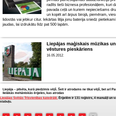
radīts tieši biznesa profesionāļiem, kuri 
pavada ceļā un kuriem nepieciešams dru
un kopēt arī ārpus birojā, piemēram, vie
lidostās vai jebkur citur. Iekārtas litija jonu baterija sniedz pietiekam
jaudas, lai izdrukātu līdz pat 500 lapām.
Liepājas maģiskais mūzikas un
vēstures pieskāriens
16.05.2012.
Liepāja – pilsēta, kurā piedzimis vējš. Šeit ir atrodams ne tikai vējš, bet arī P
lielākās mehāniskās ērģeles, kas atrodas
Liepājas Svētās Trīsvienības katedrālē.
Ērģelēm ir 131 reģistrs, 4 manuāļi un 
stabuļu.