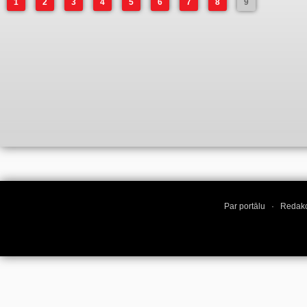
1
2
3
4
5
6
7
8
9
Par portālu
·
Redakc