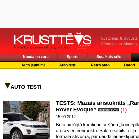
Svētdiena, 9. augusts
Vārda diena: Madara
Nauda un vara
Sports
Smalkais stils
Auto jaunumi
Auto testi
Retro auto
Datori
AUTO TESTI
TESTS: Mazais aristokrāts „Ra
Rover Evoque”
(1)
15.09.2012.
Britu pielūgtā karaliene ar šādu „koncept
droši vien nebrauktu. Sak, neatbilst etiķe
formālā stīvuma, par daudz jauneklīguma