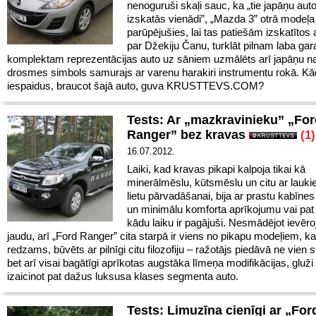
nenoguruši skaļi sauc, ka „tie japāņu auto
izskatās vienādi”, „Mazda 3” otrā modeļa 
parūpējušies, lai tas patiešām izskatītos 
par Džekiju Čanu, turklāt pilnam laba ga
komplektam reprezentācijas auto uz sāniem uzmālēts arī japāņu na
drosmes simbols samurajs ar varenu harakiri instrumentu rokā. K
iespaidus, braucot šajā auto, guva KRUSTTEVS.COM?
Tests: Ar „mazkravinieku” „Fo
Ranger” bez kravas
(1)
16.07.2012.
Laiki, kad kravas pikapi kalpoja tikai kā
minerālmēslu, kūtsmēslu un citu ar lauki
lietu pārvadāšanai, bija ar prastu kabīnes 
un minimālu komforta aprīkojumu vai pat 
kādu laiku ir pagājuši. Nesmādējot ievēr
jaudu, arī „Ford Ranger” cita starpā ir viens no pikapu modeļiem, ka
redzams, būvēts ar pilnīgi citu filozofiju – ražotājs piedāvā ne vien 
bet arī visai bagātīgi aprīkotas augstāka līmeņa modifikācijas, gluži
izaicinot pat dažus luksusa klases segmenta auto.
Tests: Limuzīna cienīgi ar „For