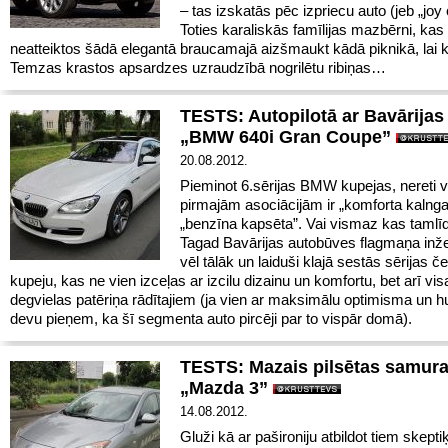
– tas izskatās pēc izpriecu auto (jeb „joy 
Toties karaliskās famīlijas mazbērni, kas 
neatteiktos šādā elegantā braucamajā aizšmaukt kādā piknikā, lai k
Temzas krastos apsardzes uzraudzībā nogrilētu ribiņas…
TESTS: Autopilotā ar Bavārijas 
„BMW 640i Gran Coupe”
20.08.2012.
Pieminot 6.sērijas BMW kupejas, nereti 
pirmajām asociācijām ir „komforta kalnga
„benzīna kapsēta”. Vai vismaz kas tamlī
Tagad Bavārijas autobūves flagmaņa inžen
vēl tālāk un laiduši klajā sestās sērijas č
kupeju, kas ne vien izceļas ar izcilu dizainu un komfortu, bet arī vi
degvielas patēriņa rādītajiem (ja vien ar maksimālu optimisma un 
devu pieņem, ka šī segmenta auto pircēji par to vispār domā).
TESTS: Mazais pilsētas samura
„Mazda 3”
14.08.2012.
Gluži kā ar pašironiju atbildot tiem skepti