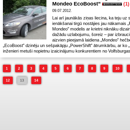
Mondeo EcoBoost”
(1)
09.07.2012.
Lai arī jaunākās ziņas liecina, ka teju uz s
ienākšanai tirgū nostājies jau nākamais „
Mondeo” modelis ar krietni niknāku dizain
dažādu uzlabojumu, šoreiz – par izbrauci
aizvien pieejamā laidiena „Mondeo” hečb
„EcoBoost” dzinēju un sešpakāpju „PowerShift” ātrumkārbu, ar ko 
inženieri metuši nopietnu izaicinājumu konkurentiem no Volfsburgas
1
2
3
4
5
6
7
8
9
10
12
13
14