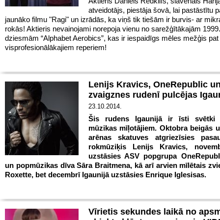
Aktieris Daniels Redklifs, slavenais Harij
atveidotājs, piestāja šovā, lai pastāstītu 
jaunāko filmu "Ragi" un izrādās, ka viņš tik tiešām ir burvis- ar mik
rokās! Aktieris nevainojami norepoja vienu no sarežģītākajām 1999
dziesmām “Alphabet Aerobics”, kas ir iespaidīgs mēles mežģis pat
visprofesionālākajiem reperiem!
Lenijs Kravics, OneRepublic un
zvaigznes rudenī pulcējas Igau
23.10.2014.
Šis rudens Igaunijā ir īsti svētki
mūzikas mīļotājiem. Oktobra beigās
arēnas skatuves atgriezīsies pasau
rokmūziķis Lenijs Kravics, novemb
uzstāsies ASV popgrupa OneRepubli
un popmūzikas dīva Sāra Braitmena, kā arī arvien mīlētais zv
Roxette, bet decembrī Igaunijā uzstāsies Enrique Iglesisas.
Vīrietis sekundes laikā no aps