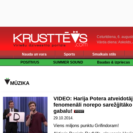
Ceturtdiena, 6. august
Vārda diena: Askolds,
Nauda un vara
Sports
Smalkais stils
POSITIVUS
SUMMER SOUND
Baudas & izpriecas
MŪZIKA
VIDEO: Harija Potera atveidotā
fenomenāli norepo sarežģītāko
gabalu!
29.10.2014.
Viens miljons punktu Grifindoram!