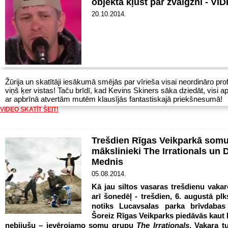
objekta kļūst par zvaigzni - V
20.10.2014.
Žūrija un skatītāji iesākumā smējās par vīrieša visai neordināro prof
viņš
ķer vistas! Taču brīdī, kad Kevins Skiners sāka dziedāt, visi a
ar apbrīnā atvertām mutēm klausījās fantastiskajā priekšnesumā!
VIDEO SKATĪT ŠEIT!
Trešdien Rīgas Veikparkā som
mākslinieki The Irrationals un 
Mednis
05.08.2014.
Kā jau siltos vasaras trešdienu vakar
arī šonedēļ - trešdien, 6. augustā plk
notiks Lucavsalas parka brīvdabas
Šoreiz Rīgas Veikparks piedāvās kaut 
nebijušu – ievērojamo somu grupu
The Irrationals
. Vakara t