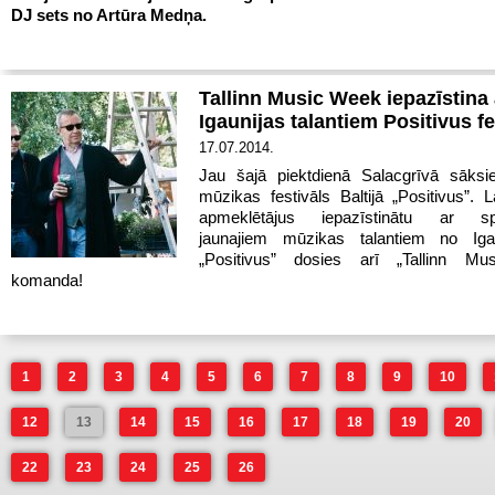
DJ sets no Artūra Medņa.
Tallinn Music Week iepazīstina 
Igaunijas talantiem Positivus fe
17.07.2014.
Jau šajā piektdienā Salacgrīvā sāksie
mūzikas festivāls Baltijā „Positivus”. L
apmeklētājus iepazīstinātu ar spi
jaunajiem mūzikas talantiem no Iga
„Positivus” dosies arī „Tallinn M
komanda!
1
2
3
4
5
6
7
8
9
10
12
13
14
15
16
17
18
19
20
22
23
24
25
26