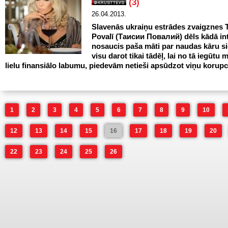
(3)
26.04.2013.
Slavenās ukraiņu estrādes zvaigznes T
Povalī (Таисии Повалий) dēls kādā int
nosaucis paša māti par naudas kāru sie
visu darot tikai tādēļ, lai no tā iegūtu 
lielu finansiālo labumu, piedevām netieši apsūdzot viņu korupci
1
2
3
4
5
6
7
8
9
10
12
13
14
15
16
17
18
19
20
22
23
24
25
26