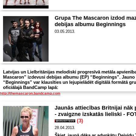
Grupa The Mascaron izdod ma
debijas albumu Beginnings
03.05.2013.
Latvijas un Lielbritānijas melodiski progresīvā metāla apvienīb
Mascaron” izdevusi debijas albumu (EP) “Beginnings”. Jauno
“Beginnings” var klausīties un lejupielādēt digitālā formātā gr
oficiālajā BandCamp lapā:
http://themascaron.bandcamp.com
Jaunās attiecības Britnijai nāk 
- zvaigzne izskatās lieliski - F
(3)
28.04.2013.
Šķiet, jaunā dēka ar advokātu Deividu