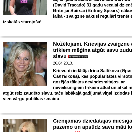
(David Tracado) 31 gadu vecajai dziedā
Britnijai Spīrsai (Britney Spears) nākus
laikā - zvaigzne sākusi regulāri trenēti
izskatās starojoša!
Nožēlojami. Krievijas zvaigzne 
trikiem mēģina atgūt savu zud
slavu
26.04.2013.
Krievu dziedātāja Irina Saltikova (
Ири
Салтыкова
), kas popularitātes virsot
gozējās tālajos deviņdesmitajos, ar
neveiksmīgiem trikiem atkal un atkal 
atgūt reiz zaudēto slavu, taču labākajā gadījumā viņai izdodas 
vien vārgu publikas smaidu.
Cienījamas dziedātājas miesīga
pazemo un apsūdz savu māti k