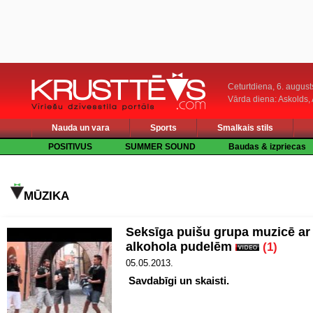
Ceturtdiena, 6. august
Vārda diena: Askolds,
Nauda un vara
Sports
Smalkais stils
POSITIVUS
SUMMER SOUND
Baudas & izpriecas
MŪZIKA
Seksīga puišu grupa muzicē ar
alkohola pudelēm
(1)
05.05.2013.
Savdabīgi un skaisti.