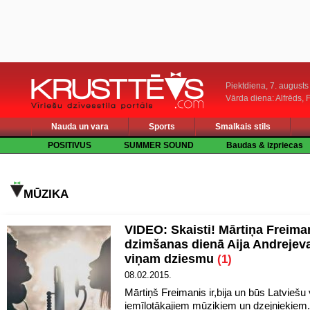
Piektdiena, 7. augusts
Vārda diena: Alfrēds, 
Nauda un vara
Sports
Smalkais stils
POSITIVUS
SUMMER SOUND
Baudas & izpriecas
MŪZIKA
VIDEO: Skaisti! Mārtiņa Freima
dzimšanas dienā Aija Andrejev
viņam dziesmu
(1)
08.02.2015.
Mārtiņš Freimanis ir,bija un būs Latviešu
iemīļotākajiem mūziķiem un dzejniekiem