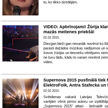
to, ko tikko dzirdējām.
VIDEO: Apbrīnojami! Žūrija klan
mazās meitenes priekšā!
02.02.2015.
Diezgan bieži gan nesanāk novērot ko līd
parasti dažādos mūzikas raidījumos un re
šovos žūrijas un tiesnešu vērtējums nem
ne tuvu tāds, kādu to varam novērot ze
video.
Supernova 2015 pusfinālā tie
ElektroFolk, Antra Stafecka un
02.02.2015.
Svētdienas vakarā Latvijas Televīz
varējām vērot pirmo autoru un izpildītā
„Supernova 2015” atlasi - tiešraidē u