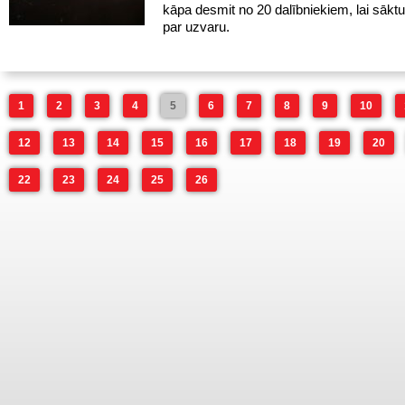
kāpa desmit no 20 dalībniekiem, lai sākt
par uzvaru.
1
2
3
4
5
6
7
8
9
10
12
13
14
15
16
17
18
19
20
22
23
24
25
26