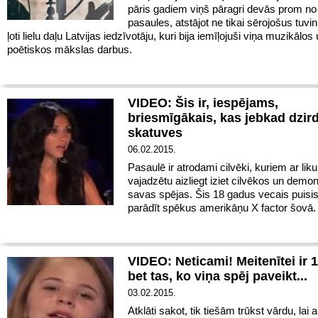
pāris gadiem viņš pāragri devās prom no
pasaules, atstājot ne tikai sērojošus tuvin
ļoti lielu daļu Latvijas iedzīvotāju, kuri bija iemīļojuši viņa muzikālos
poētiskos mākslas darbus.
VIDEO: Šis ir, iespējams,
briesmīgākais, kas jebkad dzir
skatuves
06.02.2015.
Pasaulē ir atrodami cilvēki, kuriem ar li
vajadzētu aizliegt iziet cilvēkos un demon
savas spējas. Šis 18 gadus vecais puisi
parādīt spēkus amerikāņu X factor šovā.
VIDEO: Neticami! Meitenītei ir 1
bet tas, ko viņa spēj paveikt...
03.02.2015.
Atklāti sakot, tik tiešām trūkst vārdu, lai 