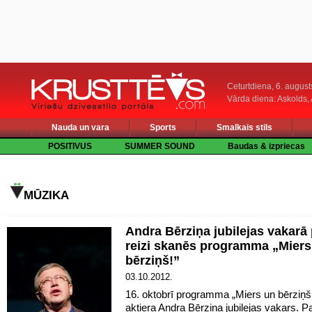
Ceturtdiena, 6. august
Vārda diena: Askolds,
Nauda un vara
Sports
Smalkais stils
POSITIVUS
SUMMER SOUND
Baudas & izpriecas
MŪZIKA
Andra Bērziņa jubilejas vakarā
reizi skanēs programma „Miers
bērziņš!”
03.10.2012.
16. oktobrī programma „Miers un bērziņš
aktiera Andra Bērziņa jubilejas vakars. P