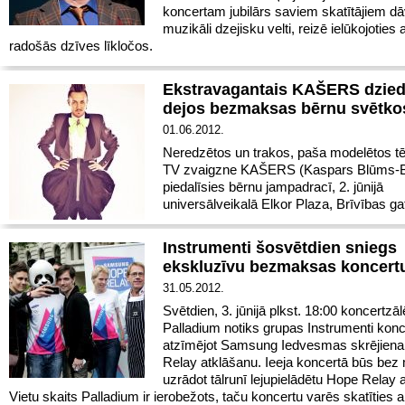
koncertam jubilārs saviem skatītājiem d
muzikāli dzejisku velti, reizē ielūkojoties a
radošās dzīves līkločos.
Ekstravagantais KAŠERS dzie
dejos bezmaksas bērnu svētko
01.06.2012.
Neredzētos un trakos, paša modelētos t
TV zvaigzne KAŠERS (Kaspars Blūms-B
piedalīsies bērnu jampadracī, 2. jūnijā
universālveikalā Elkor Plaza, Brīvības ga
Instrumenti šosvētdien sniegs
ekskluzīvu bezmaksas koncert
31.05.2012.
Svētdien, 3. jūnijā plkst. 18:00 koncertzāl
Palladium notiks grupas Instrumenti konc
atzīmējot Samsung Iedvesmas skrējien
Relay atklāšanu. Ieeja koncertā būs bez
uzrādot tālrunī lejupielādētu Hope Relay a
Vietu skaits Palladium ir ierobežots, taču koncertu varēs skatīties ar