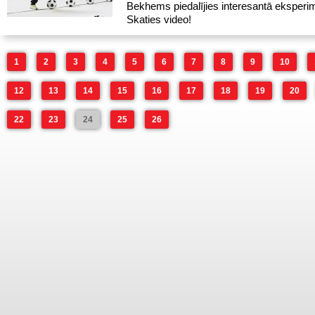
Bekhems piedalījies interesantā eksperi
Skaties video!
1
2
3
4
5
6
7
8
9
10
12
13
14
15
16
17
18
19
20
22
23
24
25
26