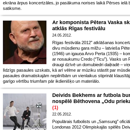
ekrāna ārpus koncertzāles, jo pasākuma norises laikā Pērses ielā 
satiksme.
Ar komponista Pētera Vaska s
atklās Rīgas festivālu
24.05.2012.
Rīgas festivāla 2012” atklāšanas koncer
divu mūsdienu gara milžu – latvieša Pēt
(1946) un igauņa Arvo Perta (1935) – ko
ar nosaukumu Credo (“Ticu”). Vasks un P
draugi dzīvē un domubiedri daiļradē – vi
līdzīgs pasaules uzskats, kā arī vēlme ar mūziku stāstīt par mūsdi
pasaules dramatiskajām nepilnībām un vienlaikus stiprināt klausītāj
garīgo vērtību triumfam pār ikdienišķo un materiālo.
Deivids Bekhems ar futbola 
nospēlē Bēthovena „Odu prie
(1)
22.05.2012.
Populārais futbolists un „Samsung” oficiāl
Londonas 2012 Olimpiskajās spēlēs Deiv