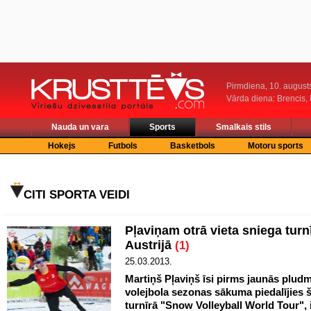
Pirmdiena, 10. august
Vārda diena: Brencis, 
Nauda un vara
Sports
Smalkais stils
Hokejs
Futbols
Basketbols
Motoru sports
CITI SPORTA VEIDI
Pļaviņam otrā vieta sniega turn
Austrijā
(1)
25.03.2013.
Martiņš Pļaviņš īsi pirms jaunās plud
volejbola sezonas sākuma piedalījies 
turnīrā "Snow Volleyball World Tour", 