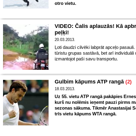
otro vietu.
VIDEO: Čalis aplauzās! Kā apb
peļķi!
20.03.2013.
Ļoti daudzi cilvēki labprāt apceļo pasauli.
tūristu grupas sastāvā, bet arī individuāli
izmantojot paši savu transportu.
Gulbim kāpums ATP rangā
(2)
18.03.2013.
Uz 55. vietu ATP rangā pakāpies Ernes
kurš nu nolēmis ieņemt pauzi pirms m
sezonas sākuma. Tikmēr Anastasijai S
trīs vietu kāpums WTA rangā.