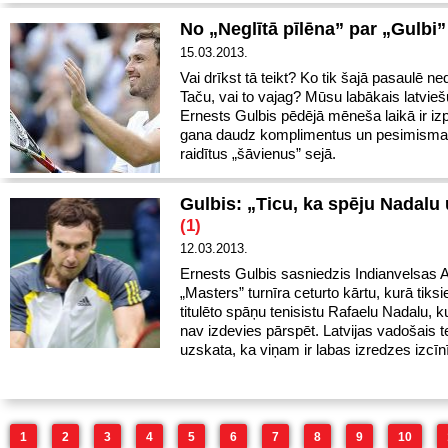
No „Neglītā pīlēna” par „Gulbi
15.03.2013.
Vai drīkst tā teikt? Ko tik šajā pasaulē ned
Taču, vai to vajag? Mūsu labākais latvieš
Ernests Gulbis pēdējā mēneša laikā ir izp
gana daudz komplimentus un pesimisma 
raidītus „šāvienus” sejā.
Gulbis: „Ticu, ka spēju Nadalu 
(1)
12.03.2013.
Ernests Gulbis sasniedzis Indianvelsas 
„Masters” turnīra ceturto kārtu, kurā tiksi
titulēto spāņu tenisistu Rafaelu Nadalu, k
nav izdevies pārspēt. Latvijas vadošais t
uzskata, ka viņam ir labas izredzes izcīn
1
2
3
4
5
6
7
8
9
10