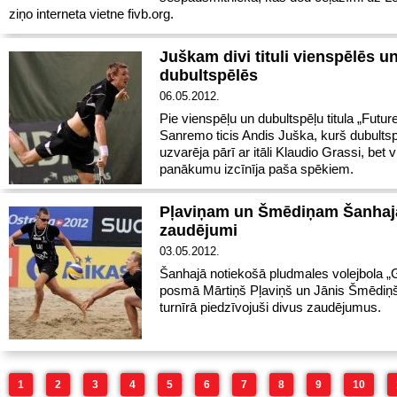
ziņo interneta vietne fivb.org.
Juškam divi tituli vienspēlēs u
dubultspēlēs
06.05.2012.
Pie vienspēļu un dubultspēļu titula „Future
Sanremo ticis Andis Juška, kurš dubults
uzvarēja pārī ar itāli Klaudio Grassi, bet 
panākumu izcīnīja paša spēkiem.
Pļaviņam un Šmēdiņam Šanhajā
zaudējumi
03.05.2012.
Šanhajā notiekošā pludmales volejbola „
posmā Mārtiņš Pļaviņš un Jānis Šmēdiņ
turnīrā piedzīvojuši divus zaudējumus.
1
2
3
4
5
6
7
8
9
10