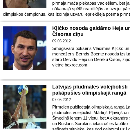
pirmajā mačā piekāpās vāciešiem, bet ja
nākamajā spēlē reabilitējās ar uzviju, pār
olimpiskos čempionus, kas izcīnīja uzvaru iepriekšējā posmā pirm
Kļičko nosoda gaidāmo Heja u
Čisoras cīņu
09.05.2012.
Smagsvara bokseris Vladimirs Kļičko un
menedžeris Bernds Boente nosoda izslud
starp Deividu Heju un Dereku Čisori, ziņo
vietne boxrec.com.
Latvijas pludmales volejbolisti
pakāpušies olimpiskajā rangā
07.05.2012.
Pirmdien publicētajā olimpiskajā rangā La
pludmales volejbolisti Mārtiņš Pļaviņš un
Šmēdiņš ieņem 11.vietu, bet Aleksandrs
un Ruslans Sorokins ielauzušies labāko
sešpadsmitniekā, kas dod ceļazīmi uz L