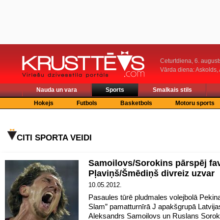
Ceturtdiena, 6. august
Vārda diena: Askolds,
Nauda un vara
Sports
Smalkais stils
Hokejs
Futbols
Basketbols
Motoru sports
CITI SPORTA VEIDI
Samoilovs/Sorokins pārspēj fav
Pļaviņš/Šmēdiņš divreiz uzvar
10.05.2012.
Pasaules tūrē pludmales volejbolā Pekin
Slam” pamatturnīrā J apakšgrupā Latvija
Aleksandrs Samoilovs un Ruslans Sorok