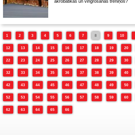
akrobātikas un vingrošanas treniņos?
1
2
3
4
5
6
7
8
9
10
12
13
14
15
16
17
18
19
20
22
23
24
25
26
27
28
29
30
32
33
34
35
36
37
38
39
40
42
43
44
45
46
47
48
49
50
52
53
54
55
56
57
58
59
60
62
63
64
65
66