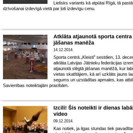
Lielisks variants kā atpūtai Rīgā, tā pastā
dzīvošanai izdevīgā vietā par ļoti izdevīgu cenu.
Atklāta atjaunotā sporta centra 
jāšanas manēža
14.12.2014.
Sporta centrā „Kleisti” sestdien, 13. dece
atklāta Latvijas Jātnieku federācijas izr
atjaunotā slēgtā jāšanas manēžā, kur lab
vietas skatītājiem, kā arī uzklāts jauns 
segums un uzstādītas apmales, kas atbil
Savienības noteiktajām prasībām.
Izcili! Šis noteikti ir dienas lab
video
09.12.2014.
Kas notiek, ja ilgas stundas tiek pavadīta