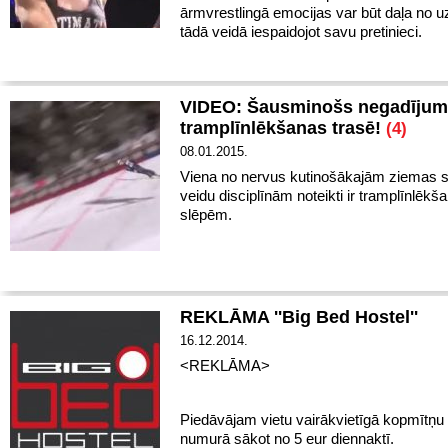
ārmvrestlingā emocijas var būt daļa no u
tādā veidā iespaidojot savu pretinieci.
VIDEO: Šausminošs negadīju
tramplīnlēkšanas trasē!
(4)
08.01.2015.
Viena no nervus kutinošākajām ziemas s
veidu disciplīnām noteikti ir tramplīnlēkš
slēpēm.
REKLĀMA ''Big Bed Hostel''
16.12.2014.
<REKLĀMA>
Piedāvājam vietu vairākvietīgā kopmītņu 
numurā sākot no 5 eur diennaktī.