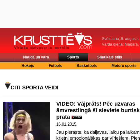
Svētdiena, 9. augusts
Vārda diena: Madara
Nauda un vara
Sports
Smalkais stils
Hokejs
Futbols
Basketbols
Motoru sports
CITI SPORTA VEIDI
VIDEO: Vājprāts! Pēc uzvaras
āmvrestlingā šī sieviete burtisk
prātā
16.01.2015.
Jau pierasts, ka daiļavas, laiku pa laika
krietni emocionālākas par vīriešiem. Pi