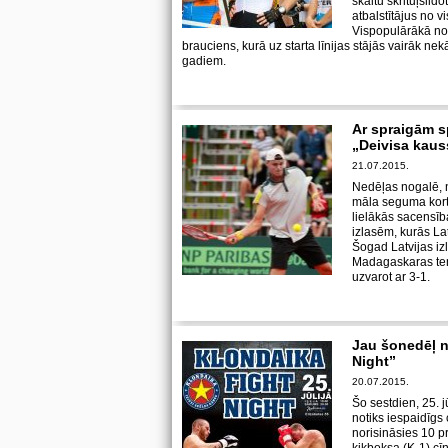
skaitu skrituļslid
atbalstītājus no vi
Vispopulārākā no
brauciens, kurā uz starta līnijas stājās vairāk n
gadiem.
Ar spraigām 
„Deivisa kaus
21.07.2015.
Nedēļas nogalē, n
māla seguma korto
lielākās sacensīb
izlasēm, kurās Lat
Šogad Latvijas iz
Madagaskaras ten
uzvarot ar 3-1.
Jau šonedēļ n
Night”
20.07.2015.
Šo sestdien, 25. j
notiks iespaidīgs 
norisināsies 10 p