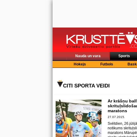
Nauda un vara
Sports
Hokejs
Futbols
Bask
CITI SPORTA VEIDI
Ar krāšņu ball
skrituļslidoša
maratons
27.07.2015.
Svētdien, 26.jūlijā
notikums skrituļsl
maratons Mārupē