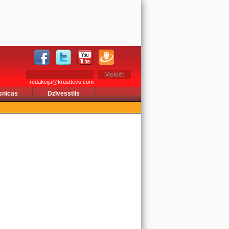
redakcija@krusttevs.com
snīcas
Dzīvesstils