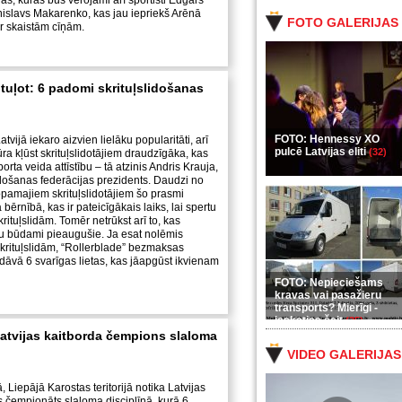
as, kurās būs vērojami arī sportisti Edgars
islavs Makarenko, kas jau iepriekš Arēnā
FOTO GALERIJAS
r skaistām cīņām.
tuļot: 6 padomi skrituļslidošanas
FOTO: Hennessy XO
tvijā iekaro aizvien lielāku popularitāti, arī
pulcē Latvijas eliti
(32)
tūra kļūst skrituļslidotājiem draudzīgāka, kas
porta veida attīstību – tā atzinis Andris Krauja,
lidošanas federācijas prezidents. Daudzi no
topamajiem skrituļslidotājiem šo prasmi
bērnībā, kas ir pateicīgākais laiks, lai spertu
rituļslidām. Tomēr netrūkst arī to, kas
au būdami pieaugušie. Ja esat nolēmis
 skrituļslidām, “Rollerblade” bezmaksas
edāvā 6 svarīgas lietas, kas jāapgūst ikvienam
FOTO: Nepieciešams
kravas vai pasažieru
transports? Mierīgi -
ieskaties šeit
(35)
atvijas kaitborda čempions slaloma
VIDEO GALERIJAS
ā, Liepājā Karostas teritorijā notika Latvijas
is čempionāts slaloma disciplīnā, kurā 6