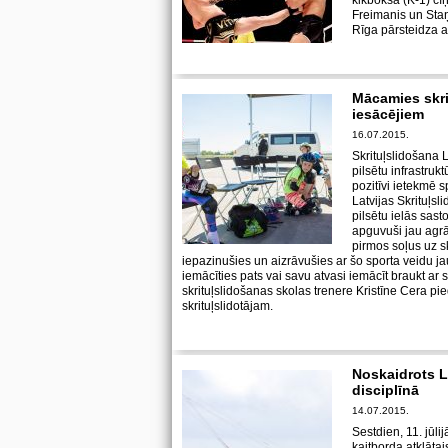
kikboksa (K-1) cīņ
Freimanis un Staņ
Rīga pārsteidza a
Mācamies skri
iesācējiem
16.07.2015.
Skrituļslidošana La
pilsētu infrastruk
pozitīvi ietekmē s
Latvijas Skrituļs
pilsētu ielās sas
apguvuši jau agrā 
pirmos soļus uz sk
iepazinušies un aizrāvušies ar šo sporta veidu j
iemācīties pats vai savu atvasi iemācīt braukt ar
skrituļslidošanas skolas trenere Kristīne Cera pi
skrituļslidotājam.
Noskaidrots L
disciplīnā
14.07.2015.
Sestdien, 11. jūlij
kaitborda atklāta