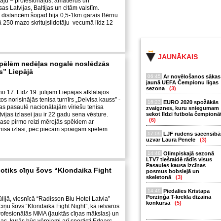
otāju – profesionāļus, amatierus un
sas Latvijas, Baltijas un citām valstīm.
 distancēm šogad bija 0,5-1km garais Bērnu
ekā 250 mazo skrituļslidotāju vecumā līdz 12
JAUNĀKAIS
spēlēm nedēļas nogalē noslēdzās
s” Liepājā
06:45
Ar novēlošanos sākas
jaunā UEFA Čempionu līgas
sezona
(3)
o 17. Līdz 19. jūlijam Liepājas atklātajos
s norisinājās tenisa turnīrs „Deivisa kauss” -
16:23
EURO 2020 spožākās
as pasaulē nacionālajām vīriešu tenisa
zvaigznes, kuru sniegumam
vijas izlasei jau ir 22 gadu sena vēsture.
sekot līdzi futbola čempionā
(6)
lase pirmo reizi mērojās spēkiem ar
isa izlasi, pēc piecām spraigām spēlēm
17:09
LJF rudens sacensībā
uzvar Laura Penele
(3)
14:48
Olimpiskajā sezonā
LTV7 tiešraidē rādīs visus
Pasaules kausa izcīņas
otiks cīņu šovs “Klondaika Fight
posmus bobslejā un
skeletonā
(3)
14:49
Piedalies Kristapa
Porziņģa T-krekla dizaina
ūlijā, viesnīcā “Radisson Blu Hotel Latvia”
konkursā
(5)
cīņu šovs “Klondaika Fight Night”, kā ietvaros
rofesionālās MMA (jauktās cīņas mākslas) un