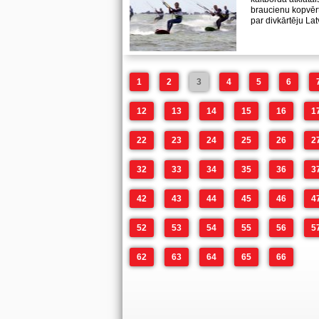
braucienu kopvērt
par divkārtēju La
1
2
3
4
5
6
12
13
14
15
16
1
22
23
24
25
26
2
32
33
34
35
36
3
42
43
44
45
46
4
52
53
54
55
56
5
62
63
64
65
66